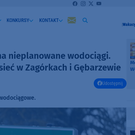
KONKURSY
KONTAKT
Wakacy
 na nieplanowane wodociągi.
Me
ieć w Zagórkach i Gębarzewie
W
-
k
Udostępnij
W
 wodociągowe.