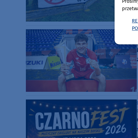
Prosim
przetw
RE
PO