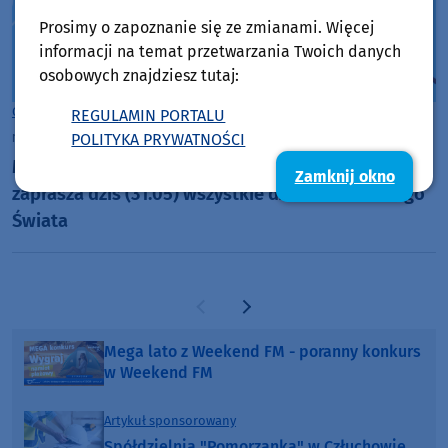
Prosimy o zapoznanie się ze zmianami. Więcej
informacji na temat przetwarzania Twoich danych
osobowych znajdziesz tutaj:
Gmina Więcbork
REGULAMIN PORTALU
niedziela, 31 maja 2026, 08:28
POLITYKA PRYWATNOŚCI
Miejsko-Gminny Ośrodek Kultury w Więcborku
Zamknij okno
zaprasza dziś (31.05) wszystkie dzieci do Wodnego
Świata
Poprzednia strona
Następna strona
Mega lato z Weekend FM - poranny konkurs
w Weekend FM
Artykuł sponsorowany
Spółdzielnia "Pomorzanka" w Człuchowie