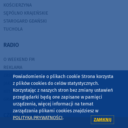
KOŚCIERZYNA
SĘPÓLNO KRAJEŃSKIE
STAROGARD GDAŃSKI
TUCHOLA
RADIO
O WEEKEND FM
REKLAMA
ZASIĘG
Powiadomienie o plikach cookie Strona korzysta
JAK SŁUCHAĆ?
z plików cookies do celów statystycznych.
Korzystając z naszych stron bez zmiany ustawień
HIT-PORT
przeglądarki będą one zapisane w pamięci
GRALIŚMY W WEEKEND FM
urządzenia, więcej informacji na temat
zarządzania plikami cookies znajdziesz w
CZĘSTOTLIWOŚCI
POLITYKA PRYWATNOŚCI
.
ZAMKNIJ