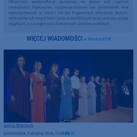
FM/portalu weekendfm.pl wyrażonej na piśmie pod rygorem
nieważności: kopiowanie, rozpowszechnianie lub jakiekolwiek inne
wykorzystywanie w całości lub we fragmentach informacji, danych,
materiałów lub innych treści poza przewidzianymi przez przepisy prawa
wyjątkami, w szczególności dozwolonym użytkiem osobistym.
WIĘCEJ WIADOMOŚCI
w Weekend FM
Gmina Więcbork
poniedziałek, 3 sierpnia 2026, 10:09
19