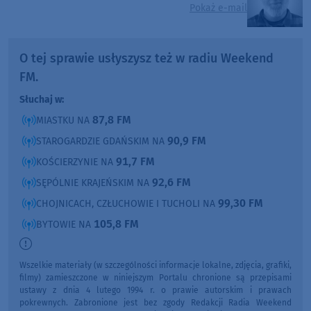
Pokaż e-mail
O tej sprawie usłyszysz też w radiu Weekend
FM.
Słuchaj w:
87,8 FM
MIASTKU NA
90,9 FM
STAROGARDZIE GDAŃSKIM NA
91,7 FM
KOŚCIERZYNIE NA
92,6 FM
SĘPÓLNIE KRAJEŃSKIM NA
99,30 FM
CHOJNICACH, CZŁUCHOWIE I TUCHOLI NA
105,8 FM
BYTOWIE NA
Wszelkie materiały (w szczególności informacje lokalne, zdjęcia, grafiki,
filmy) zamieszczone w niniejszym Portalu chronione są przepisami
ustawy z dnia 4 lutego 1994 r. o prawie autorskim i prawach
pokrewnych. Zabronione jest bez zgody Redakcji Radia Weekend