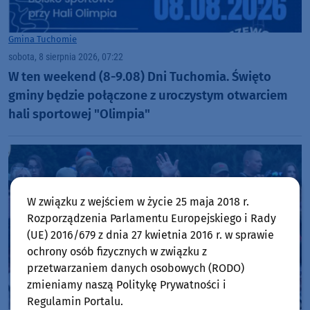
Gmina Tuchomie
sobota, 8 sierpnia 2026, 07:22
W ten weekend (8-9.08) Dni Tuchomia. Święto
gminy będzie połączone z uroczystym otwarciem
hali sportowej "Olimpia"
W związku z wejściem w życie 25 maja 2018 r.
Rozporządzenia Parlamentu Europejskiego i Rady
(UE) 2016/679 z dnia 27 kwietnia 2016 r. w sprawie
ochrony osób fizycznych w związku z
przetwarzaniem danych osobowych (RODO)
zmieniamy naszą Politykę Prywatności i
Regulamin Portalu.