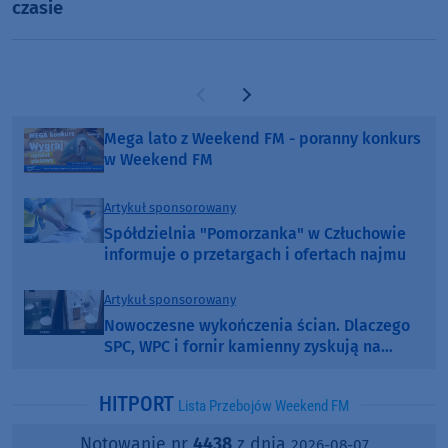
czasie
Poprzednia strona
Następna strona
Mega lato z Weekend FM - poranny konkurs
w Weekend FM
Artykuł sponsorowany
Spółdzielnia "Pomorzanka" w Człuchowie
informuje o przetargach i ofertach najmu
Artykuł sponsorowany
Nowoczesne wykończenia ścian. Dlaczego
SPC, WPC i fornir kamienny zyskują na
popularności?
HITPORT
Lista Przebojów Weekend FM
Notowanie nr
4438
z dnia
2026-08-07