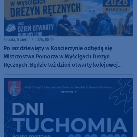
sobota, 8 sierpnia 2026, 08:12
Po raz dziewiąty w Kościerzynie odbędą się
Mistrzostwa Pomorza w Wyścigach Drezyn
Ręcznych. Będzie też dzień otwarty kolejowej
inwestycji