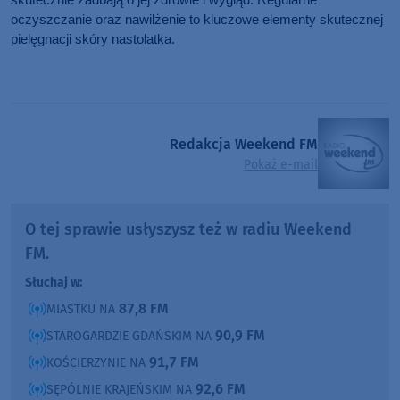
skutecznie zadbają o jej zdrowie i wygląd. Regularne
oczyszczanie oraz nawilżenie to kluczowe elementy skutecznej
pielęgnacji skóry nastolatka.
Redakcja Weekend FM
Pokaż e-mail
O tej sprawie usłyszysz też w radiu Weekend
FM.
Słuchaj w:
87,8 FM
MIASTKU NA
90,9 FM
STAROGARDZIE GDAŃSKIM NA
91,7 FM
KOŚCIERZYNIE NA
92,6 FM
SĘPÓLNIE KRAJEŃSKIM NA