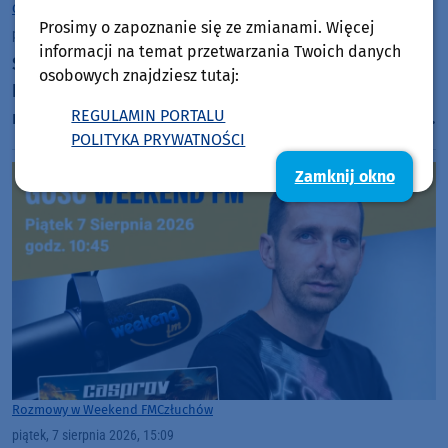
Gmina Chojnice
Prosimy o zapoznanie się ze zmianami. Więcej
piątek, 7 sierpnia 2026, 21:15
50
informacji na temat przetwarzania Twoich danych
Szanty znów królują w Charzykowach. Ruszył
osobowych znajdziesz tutaj:
Festiwal Piosenki Żeglarskiej. "Jak by było nudno,
REGULAMIN PORTALU
nikt by mnie tu nie zobaczył. Jest fajna atmosfera,
POLITYKA PRYWATNOŚCI
fajna zabawa" (FOTO)
Zamknij okno
Rozmowy w Weekend FM
Człuchów
piątek, 7 sierpnia 2026, 15:09