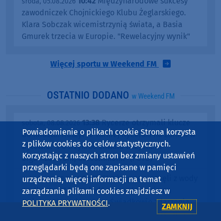
10:42
Międzynarodowe sukcesy
środa, 05.08.2026
zawodniczek Chojnickiego Klubu Żeglarskiego.
Klara Sobczak wicemistrzynią świata, a Basia
Gmurek trzecia w Europie. "Rewelacyjny wynik"
Więcej sportu w Weekend FM
OSTATNIO DODANO
w Weekend FM
13:38
Rycerze otrzymali klucze
sobota, 08.08.2026
Powiadomienie o plikach cookie Strona korzysta
do miasta. Ruszył IV Turniej Rycerski na Zamku w
z plików cookies do celów statystycznych.
Bytowie. "Po trzykroć chwała wszystkim
Korzystając z naszych stron bez zmiany ustawień
organizatorom, uczestnikom!" (FOTO)
przeglądarki będą one zapisane w pamięci
12:38
Strażacy wyciągnęli z wody
urządzenia, więcej informacji na temat
sobota, 08.08.2026
wędkarza, którego łódź przewróciła się na
zarządzania plikami cookies znajdziesz w
Jeziorze Charzykowskim. Świadkowie zdarzenia
POLITYKA PRYWATNOŚCI
.
ZAMKNIJ
nie ruszyli z pomocą (FOTO)