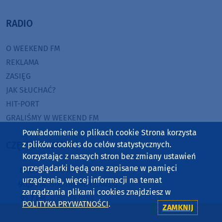
RADIO
O WEEKEND FM
REKLAMA
ZASIĘG
JAK SŁUCHAĆ?
HIT-PORT
GRALIŚMY W WEEKEND FM
Powiadomienie o plikach cookie Strona korzysta
CZĘSTOTLIWOŚCI
z plików cookies do celów statystycznych.
Korzystając z naszych stron bez zmiany ustawień
przeglądarki będą one zapisane w pamięci
87,8 FM
MIASTKO
urządzenia, więcej informacji na temat
90,9 FM
STAROGARD GDAŃSKI
zarządzania plikami cookies znajdziesz w
91,7 FM
KOŚCIERZYNA
POLITYKA PRYWATNOŚCI
.
ZAMKNIJ
92,6 FM
SĘPÓLNO KRAJEŃSKIE