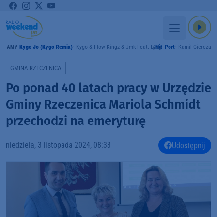
Kygo Jo (Kygo Remix)
Kygo & Flow Kingz & Jmk Feat. Lyng
Hit-Port
Kamil Gierczak
GRAMY
GMINA RZECZENICA
Po ponad 40 latach pracy w Urzędzie
Gminy Rzeczenica Mariola Schmidt
przechodzi na emeryturę
niedziela, 3 listopada 2024, 08:33
Udostępnij