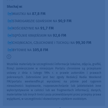
Słuchaj w:
87,8 FM
MIASTKU NA
90,9 FM
STAROGARDZIE GDAŃSKIM NA
91,7 FM
KOŚCIERZYNIE NA
92,6 FM
SĘPÓLNIE KRAJEŃSKIM NA
99,30 FM
CHOJNICACH, CZŁUCHOWIE I TUCHOLI NA
105,8 FM
BYTOWIE NA
Wszelkie materiały (w szczególności informacje lokalne, zdjęcia, grafiki,
filmy) zamieszczone w niniejszym Portalu chronione są przepisami
ustawy z dnia 4 lutego 1994 r. o prawie autorskim i prawach
pokrewnych. Zabronione jest bez zgody Redakcji Radia Weekend
FM/portalu weekendfm.pl wyrażonej na piśmie pod rygorem
nieważności: kopiowanie, rozpowszechnianie lub jakiekolwiek inne
wykorzystywanie w całości lub we fragmentach informacji, danych,
materiałów lub innych treści poza przewidzianymi przez przepisy prawa
wyjątkami, w szczególności dozwolonym użytkiem osobistym.