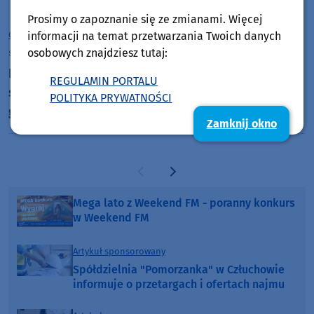
Prosimy o zapoznanie się ze zmianami. Więcej
informacji na temat przetwarzania Twoich danych
Gmina Rzeczenica
osobowych znajdziesz tutaj:
sobota, 7 lutego 2026, 08:29
Biała bluzka, zielona kamizelka i kwiecista
REGULAMIN PORTALU
spódnica. Jest projekt stroju regionalnego dla
POLITYKA PRYWATNOŚCI
gminy Rzeczenica
Zamknij okno
Poprzednia strona
Następna strona
Mega lato z Weekend FM - poranny konkurs
w Weekend FM
Artykuł sponsorowany
Spółdzielnia "Pomorzanka" w Człuchowie
informuje o przetargach i ofertach najmu