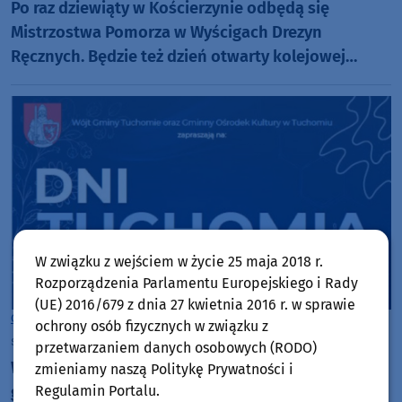
Po raz dziewiąty w Kościerzynie odbędą się
Mistrzostwa Pomorza w Wyścigach Drezyn
Ręcznych. Będzie też dzień otwarty kolejowej
inwestycji
W związku z wejściem w życie 25 maja 2018 r.
Rozporządzenia Parlamentu Europejskiego i Rady
(UE) 2016/679 z dnia 27 kwietnia 2016 r. w sprawie
Gmina Tuchomie
ochrony osób fizycznych w związku z
sobota, 8 sierpnia 2026, 07:22
przetwarzaniem danych osobowych (RODO)
W ten weekend (8-9.08) Dni Tuchomia. Święto
zmieniamy naszą Politykę Prywatności i
gminy będzie połączone z uroczystym otwarciem
Regulamin Portalu.