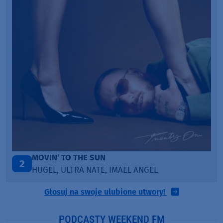
LEGENDARY LOVERS (SAVE ME)
3
KATY PERRY & CHIEF KEEF
Głosuj na swoje ulubione utwory!
PODCASTY WEEKEND FM