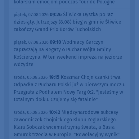
kolarskim emocjom podczas Tour de Pologne
09:26
Śliwicka Dyszka po raz
piątek, 07.08.2026
dziesiąty. Jutrzejszy (8.08) bieg w gminie Śliwice
zakończy Grand Prix Borów Tucholskich
09:10
Wodniacy Garczyn
piątek, 07.08.2026
zapraszają na Regaty o Puchar Wójta Gminy
Kościerzyna. W ten weekend impreza na jeziorze
Wdzydze
19:15
Koszmar Chojniczanki trwa.
środa, 05.08.2026
Odpadła z Pucharu Polski już w pierwszym meczu.
Przegrała z Podhalem Nowy Targ 0:2. "Jesteśmy w
totalnym dołku. Czujemy się fatalnie"
10:42
Międzynarodowe sukcesy
środa, 05.08.2026
zawodniczek Chojnickiego Klubu Żeglarskiego.
Klara Sobczak wicemistrzynią świata, a Basia
Gmurek trzecia w Europie. "Rewelacyjny wynik"