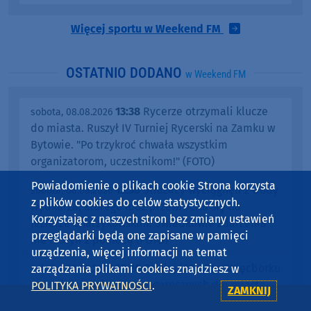
Więcej sportu w Weekend FM
OSTATNIO DODANO
w Weekend FM
13:38
Rycerze otrzymali klucze
sobota, 08.08.2026
do miasta. Ruszył IV Turniej Rycerski na Zamku w
Bytowie. "Po trzykroć chwała wszystkim
organizatorom, uczestnikom!" (FOTO)
Powiadomienie o plikach cookie Strona korzysta
12:38
Strażacy wyciągnęli z wody
sobota, 08.08.2026
z plików cookies do celów statystycznych.
wędkarza, którego łódź przewróciła się na
Korzystając z naszych stron bez zmiany ustawień
Jeziorze Charzykowskim. Świadkowie zdarzenia
przeglądarki będą one zapisane w pamięci
nie ruszyli z pomocą (FOTO)
urządzenia, więcej informacji na temat
10:26
Dzisiaj (08.08) w Więcborku
zarządzania plikami cookies znajdziesz w
sobota, 08.08.2026
najważniejszy koncert tegorocznych dni miasta.
POLITYKA PRYWATNOŚCI
.
ZAMKNIJ
Wystąpi Oskar Cyms