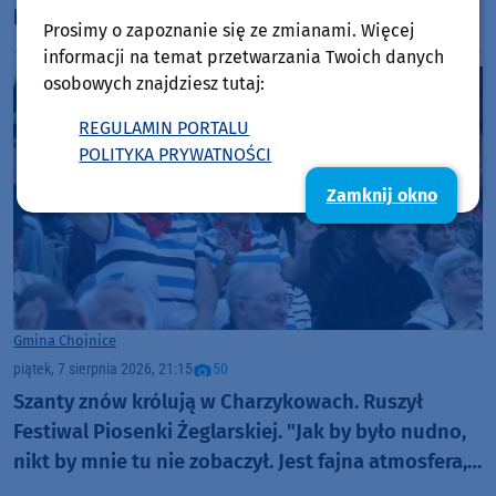
hali sportowej "Olimpia"
Prosimy o zapoznanie się ze zmianami. Więcej
informacji na temat przetwarzania Twoich danych
osobowych znajdziesz tutaj:
REGULAMIN PORTALU
POLITYKA PRYWATNOŚCI
Zamknij okno
Gmina Chojnice
piątek, 7 sierpnia 2026, 21:15
50
Szanty znów królują w Charzykowach. Ruszył
Festiwal Piosenki Żeglarskiej. "Jak by było nudno,
nikt by mnie tu nie zobaczył. Jest fajna atmosfera,
fajna zabawa" (FOTO)