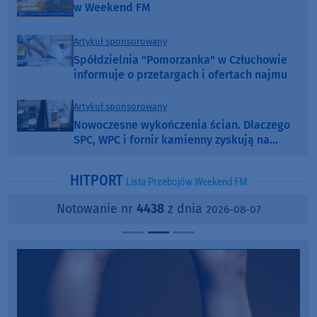
w Weekend FM
Artykuł sponsorowany
Spółdzielnia "Pomorzanka" w Człuchowie
informuje o przetargach i ofertach najmu
Artykuł sponsorowany
Nowoczesne wykończenia ścian. Dlaczego
SPC, WPC i fornir kamienny zyskują na
popularności?
HITPORT
Lista Przebojów Weekend FM
Notowanie nr
4438
z dnia
2026-08-07