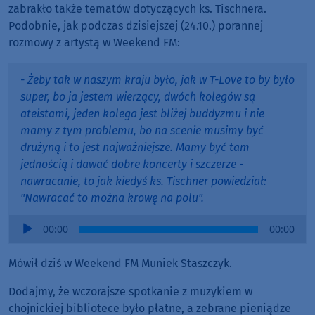
zabrakło także tematów dotyczących ks. Tischnera.
Podobnie, jak podczas dzisiejszej (24.10.) porannej
rozmowy z artystą w Weekend FM:
- Żeby tak w naszym kraju było, jak w T-Love to by było
super, bo ja jestem wierzący, dwóch kolegów są
ateistami, jeden kolega jest bliżej buddyzmu i nie
mamy z tym problemu, bo na scenie musimy być
drużyną i to jest najważniejsze. Mamy być tam
jednością i dawać dobre koncerty i szczerze -
nawracanie, to jak kiedyś ks. Tischner powiedział:
"Nawracać to można krowę na polu".
Audio
00:00
00:00
Player
Mówił dziś w Weekend FM Muniek Staszczyk.
Dodajmy, że wczorajsze spotkanie z muzykiem w
chojnickiej bibliotece było płatne, a zebrane pieniądze