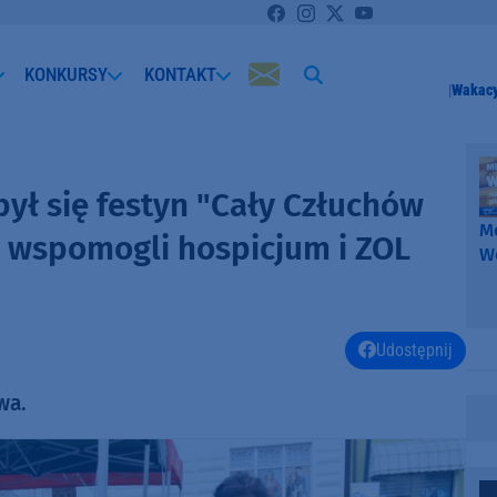
KONKURSY
KONTAKT
Wakacy
ył się festyn "Cały Człuchów
Me
y wspomogli hospicjum i ZOL
W
-
k
W
Udostępnij
wa.