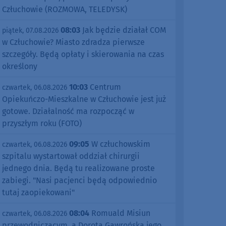
Człuchowie (ROZMOWA, TELEDYSK)
08:03
Jak będzie działał COM
piątek, 07.08.2026
w Człuchowie? Miasto zdradza pierwsze
szczegóły. Będą opłaty i skierowania na czas
określony
10:03
Centrum
czwartek, 06.08.2026
Opiekuńczo-Mieszkalne w Człuchowie jest już
gotowe. Działalność ma rozpocząć w
przyszłym roku (FOTO)
09:05
W człuchowskim
czwartek, 06.08.2026
szpitalu wystartował oddział chirurgii
jednego dnia. Będą tu realizowane proste
zabiegi. "Nasi pacjenci będą odpowiednio
tutaj zaopiekowani"
08:04
Romuald Misiun
czwartek, 06.08.2026
przewodniczącym, a Dorota Gawrońska jego