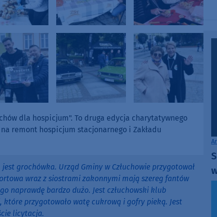
uchów dla hospicjum". To druga edycja charytatywnego
 na remont hospicjum stacjonarnego i Zakładu
A
S
ki, jest grochówka. Urząd Gminy w Człuchowie przygotował
w
portowa wraz z siostrami zakonnymi mają szereg fantów
ego naprawdę bardzo dużo. Jest człuchowski klub
, które przygotowało watę cukrową i gofry pieką. Jest
ie licytacja.