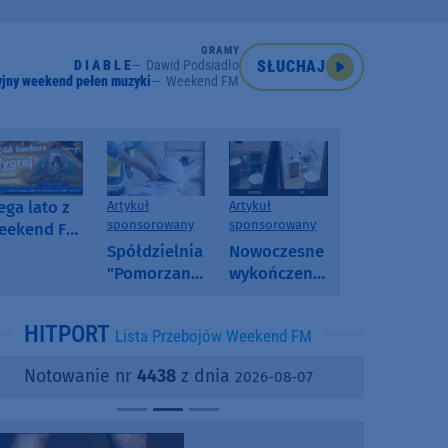
GRAMY
D I A B L E
Dawid Podsiadło
SŁUCHAJ
jny weekend pełen muzyki
Weekend FM
ga lato z
Artykuł
Artykuł
sponsorowany
sponsorowany
eekend FM
 poranny
Spółdzielnia
Nowoczesne
onkurs w
"Pomorzanka"
wykończenia
eekend FM
w
ścian.
Człuchowie
Dlaczego
HITPORT
Lista Przebojów Weekend FM
informuje o
SPC, WPC i
przetargach
fornir
Notowanie nr
4438
z dnia
2026-08-07
i ofertach
kamienny
najmu
zyskują na
popularności?