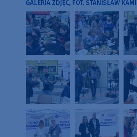
GALERIA ZDJĘĆ, FOT. STANISŁAW KAM