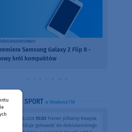
rtykuł sponsorowany
remiera Samsung Galaxy Z Flip 8 -
owy król kompaktów
entu
SPORT
w Weekend FM
ie
ych
15:03
Trener piłkarzy Rawysa
piątek, 07.08.2026
Raciąż melduje gotowość do debiutanckiego