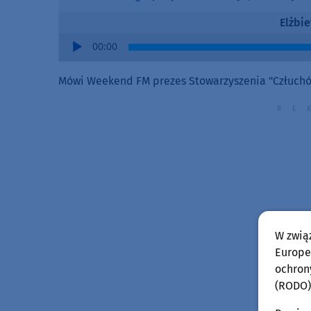
Elżbi
Audio
00:00
Player
Mówi Weekend FM prezes Stowarzyszenia "Człuchów
W zwią
Europej
ochron
(RODO)