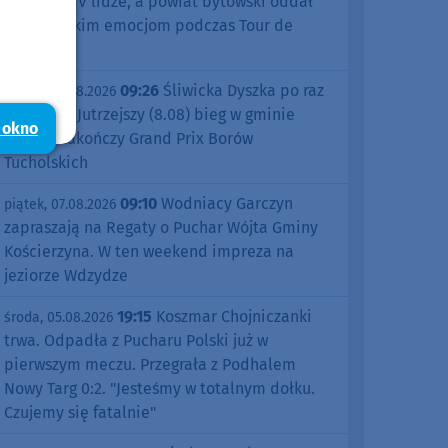
sezonu w IV lidze, a powiat bytowski oddał
się kolarskim emocjom podczas Tour de
Pologne
09:26
Śliwicka Dyszka po raz
piątek, 07.08.2026
dziesiąty. Jutrzejszy (8.08) bieg w gminie
 okno
Śliwice zakończy Grand Prix Borów
Tucholskich
09:10
Wodniacy Garczyn
piątek, 07.08.2026
zapraszają na Regaty o Puchar Wójta Gminy
Kościerzyna. W ten weekend impreza na
jeziorze Wdzydze
19:15
Koszmar Chojniczanki
środa, 05.08.2026
trwa. Odpadła z Pucharu Polski już w
pierwszym meczu. Przegrała z Podhalem
Nowy Targ 0:2. "Jesteśmy w totalnym dołku.
Czujemy się fatalnie"