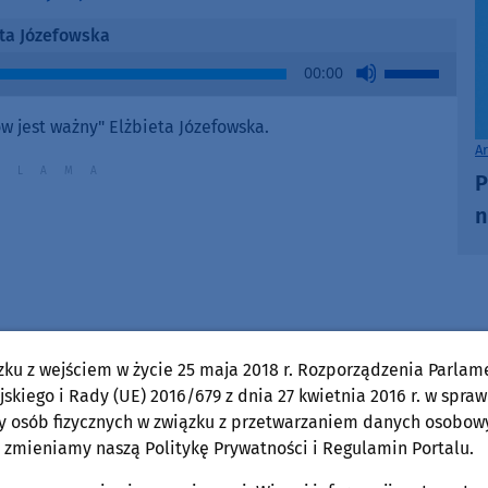
eta Józefowska
Use
00:00
Up/Down
Arrow
 jest ważny" Elżbieta Józefowska.
keys
A
to
P
increase
n
or
decrease
volume.
zku z wejściem w życie 25 maja 2018 r. Rozporządzenia Parlam
skiego i Rady (UE) 2016/679 z dnia 27 kwietnia 2016 r. w spraw
y osób fizycznych w związku z przetwarzaniem danych osobow
 zmieniamy naszą Politykę Prywatności i Regulamin Portalu.