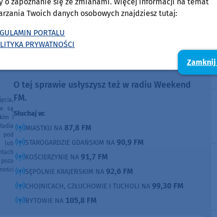
y o zapoznanie się ze zmianami. Więcej informacji na temat
arzania Twoich danych osobowych znajdziesz tutaj:
GULAMIN PORTALU
Stanisław Kamiński
LITYKA PRYWATNOŚCI
Pokaż e-mail
Zamknij
O tej sprawie usłyszysz też w radiu Weekend
FM.
ęcia,
ne są
Słuchaj w:
kim i
Radia
87,8 FM
MIASTKU NA
e pod
90,9 FM
STAROGARDZIE GDAŃSKIM NA
e lub
ntach
91,7 FM
KOŚCIERZYNIE NA
poza
ności
92,6 FM
SĘPÓLNIE KRAJEŃSKIM NA
99,30 FM
CHOJNICACH, CZŁUCHOWIE I TUCHOLI NA
105,8 FM
BYTOWIE NA