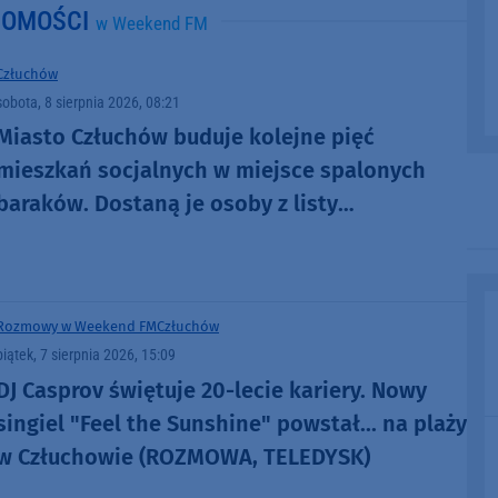
DOMOŚCI
w Weekend FM
Człuchów
sobota, 8 sierpnia 2026, 08:21
Miasto Człuchów buduje kolejne pięć
mieszkań socjalnych w miejsce spalonych
baraków. Dostaną je osoby z listy
oczekujących
Rozmowy w Weekend FM
Człuchów
piątek, 7 sierpnia 2026, 15:09
DJ Casprov świętuje 20-lecie kariery. Nowy
singiel "Feel the Sunshine" powstał... na plaży
w Człuchowie (ROZMOWA, TELEDYSK)