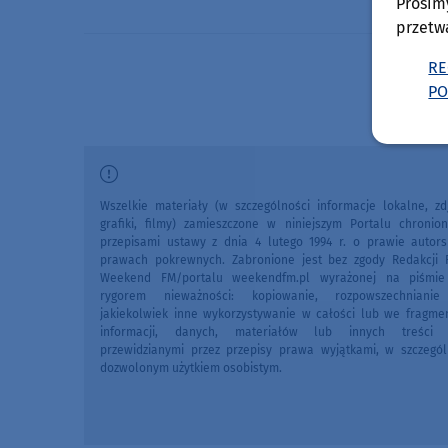
Prosim
przetw
RE
PO
Wszelkie materiały (w szczególności informacje lokalne, zdj
grafiki, filmy) zamieszczone w niniejszym Portalu chronio
przepisami ustawy z dnia 4 lutego 1994 r. o prawie autors
prawach pokrewnych. Zabronione jest bez zgody Redakcji 
Weekend FM/portalu weekendfm.pl wyrażonej na piśmi
rygorem nieważności: kopiowanie, rozpowszechniani
jakiekolwiek inne wykorzystywanie w całości lub we fragme
informacji, danych, materiałów lub innych treści 
przewidzianymi przez przepisy prawa wyjątkami, w szczegól
dozwolonym użytkiem osobistym.