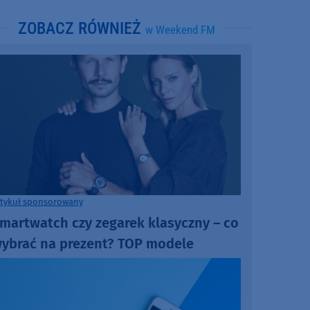
ZOBACZ RÓWNIEŻ
w Weekend FM
rtykuł sponsorowany
martwatch czy zegarek klasyczny – co
ybrać na prezent? TOP modele