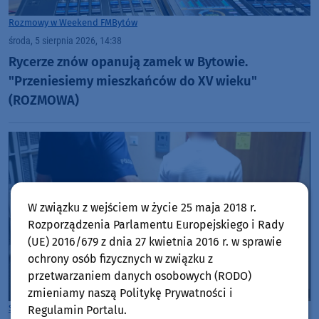
Rozmowy w Weekend FM
Bytów
środa, 5 sierpnia 2026, 14:38
Rycerze znów opanują zamek w Bytowie.
"Przeniesiemy mieszkańców do XV wieku"
(ROZMOWA)
W związku z wejściem w życie 25 maja 2018 r.
Rozporządzenia Parlamentu Europejskiego i Rady
(UE) 2016/679 z dnia 27 kwietnia 2016 r. w sprawie
ochrony osób fizycznych w związku z
przetwarzaniem danych osobowych (RODO)
zmieniamy naszą Politykę Prywatności i
Starogard Gdański
Regulamin Portalu.