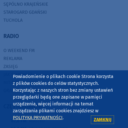
SĘPÓLNO KRAJEŃSKIE
STAROGARD GDAŃSKI
TUCHOLA
RADIO
O WEEKEND FM
REKLAMA
ZASIĘG
JAK SŁUCHAĆ?
Powiadomienie o plikach cookie Strona korzysta
HIT-PORT
z plików cookies do celów statystycznych.
Korzystając z naszych stron bez zmiany ustawień
GRALIŚMY W WEEKEND FM
przeglądarki będą one zapisane w pamięci
urządzenia, więcej informacji na temat
CZĘSTOTLIWOŚCI
zarządzania plikami cookies znajdziesz w
POLITYKA PRYWATNOŚCI
.
ZAMKNIJ
87,8 FM
MIASTKO