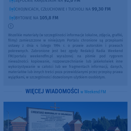
92,6 FM
SĘPÓLNIE KRAJEŃSKIM NA
99,30 FM
CHOJNICACH, CZŁUCHOWIE I TUCHOLI NA
105,8 FM
BYTOWIE NA
Wszelkie materiały (w szczególności informacje lokalne, zdjęcia, grafiki,
filmy) zamieszczone w niniejszym Portalu chronione są przepisami
ustawy z dnia 4 lutego 1994 r. o prawie autorskim i prawach
pokrewnych. Zabronione jest bez zgody Redakcji Radia Weekend
FM/portalu weekendfm.pl wyrażonej na piśmie pod rygorem
nieważności: kopiowanie, rozpowszechnianie lub jakiekolwiek inne
wykorzystywanie w całości lub we fragmentach informacji, danych,
materiałów lub innych treści poza przewidzianymi przez przepisy prawa
wyjątkami, w szczególności dozwolonym użytkiem osobistym.
WIĘCEJ WIADOMOŚCI
w Weekend FM