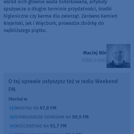
wśród nich głównie woda butelkowana, artykuły
spożywcze o długim terminie przydatności, środki
higieniczne czy karma dla zwierząt. Zarówno Kamień
Krajeński, jak i Więcbork, prowadza zbiórkę do
najbliższego piątku.
Maciej Bór
Pokaż e-mail
O tej sprawie usłyszysz też w radiu Weekend
FM.
Słuchaj w:
87,8 FM
MIASTKU NA
90,9 FM
STAROGARDZIE GDAŃSKIM NA
91,7 FM
KOŚCIERZYNIE NA