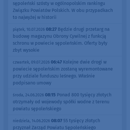
sępoleński szósty w ogólnopolskim rankingu
Związku Powiatów Polskich. W obu przypadkach
to najwyżej w historii
08:27
Będzie drugi przetarg na
piątek, 10.07.2026
budowę magazynu Obrony Cywilnej z funkcją
schronu w powiecie sępoleńskim. Oferty były
zbyt wysokie
06:47
Kolejne dwie drogi w
czwartek, 09.07.2026
powiecie sępoleńskim zostaną wyremontowane
przy udziale funduszu leśnego. Właśnie
podpisano umowy
08:15
Ponad 800 tysięcy złotych
środa, 24.06.2026
otrzymały od wojewody spółki wodne z terenu
powiatu sępoleńskiego
08:07
55 tysięcy złotych
niedziela, 14.06.2026
przyznał Zarząd Powiatu Sępoleńskiego