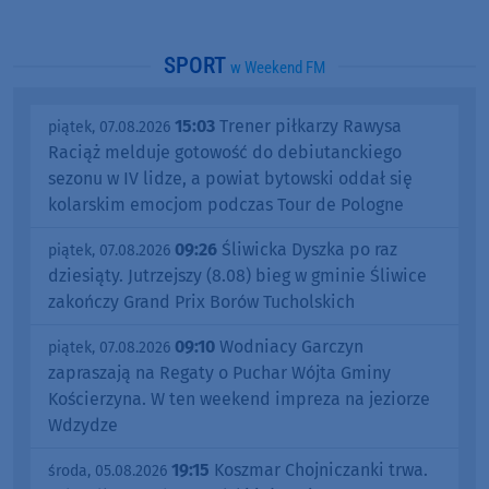
SPORT
w Weekend FM
15:03
Trener piłkarzy Rawysa
piątek, 07.08.2026
Raciąż melduje gotowość do debiutanckiego
sezonu w IV lidze, a powiat bytowski oddał się
kolarskim emocjom podczas Tour de Pologne
09:26
Śliwicka Dyszka po raz
piątek, 07.08.2026
dziesiąty. Jutrzejszy (8.08) bieg w gminie Śliwice
zakończy Grand Prix Borów Tucholskich
09:10
Wodniacy Garczyn
piątek, 07.08.2026
zapraszają na Regaty o Puchar Wójta Gminy
Kościerzyna. W ten weekend impreza na jeziorze
Wdzydze
19:15
Koszmar Chojniczanki trwa.
środa, 05.08.2026