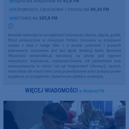
92,6 FM
SĘPÓLNIE KRAJEŃSKIM NA
99,30 FM
CHOJNICACH, CZŁUCHOWIE I TUCHOLI NA
105,8 FM
BYTOWIE NA
Wszelkie materiały (w szczególności informacje lokalne, zdjęcia, grafiki,
filmy) zamieszczone w niniejszym Portalu chronione są przepisami
ustawy z dnia 4 lutego 1994 r. o prawie autorskim i prawach
pokrewnych. Zabronione jest bez zgody Redakcji Radia Weekend
FM/portalu weekendfm.pl wyrażonej na piśmie pod rygorem
nieważności: kopiowanie, rozpowszechnianie lub jakiekolwiek inne
wykorzystywanie w całości lub we fragmentach informacji, danych,
materiałów lub innych treści poza przewidzianymi przez przepisy prawa
wyjątkami, w szczególności dozwolonym użytkiem osobistym.
WIĘCEJ WIADOMOŚCI
w Weekend FM