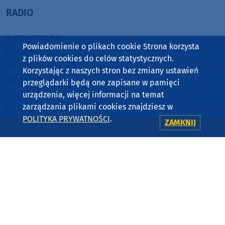
RADIO
O WEEKEND FM
Powiadomienie o plikach cookie Strona korzysta
REKLAMA
z plików cookies do celów statystycznych.
ZASIĘG
Korzystając z naszych stron bez zmiany ustawień
JAK SŁUCHAĆ?
przeglądarki będą one zapisane w pamięci
HIT-PORT
urządzenia, więcej informacji na temat
zarządzania plikami cookies znajdziesz w
GRALIŚMY W WEEKEND FM
POLITYKA PRYWATNOŚCI
.
ZAMKNIJ
CZĘSTOTLIWOŚCI
87,8 FM
MIASTKO
90,9 FM
STAROGARD GDAŃSKI
91,7 FM
KOŚCIERZYNA
92,6 FM
SĘPÓLNO KRAJEŃSKIE
99,3 FM
CHOJNICE, CZŁUCHÓW, TUCHOLA