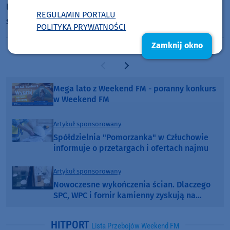
Uniwersytetów Trzeciego Wieku powiatu
REGULAMIN PORTALU
sępoleńskiego. Tym razem w Kamieniu Krajeńskim
POLITYKA PRYWATNOŚCI
Zamknij okno
Poprzednia strona
Następna strona
Mega lato z Weekend FM - poranny konkurs
w Weekend FM
Artykuł sponsorowany
Spółdzielnia "Pomorzanka" w Człuchowie
informuje o przetargach i ofertach najmu
Artykuł sponsorowany
Nowoczesne wykończenia ścian. Dlaczego
SPC, WPC i fornir kamienny zyskują na
popularności?
HITPORT
Lista Przebojów Weekend FM