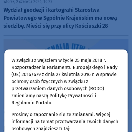
wtorek, 2 czerwca 2026, 10:23
Wydział geodezji i kartografii Starostwa
Powiatowego w Sępólnie Krajeńskim ma nową
siedzibę. Mieści się przy ulicy Kościuszki 28
W związku z wejściem w życie 25 maja 2018 r.
Rozporządzenia Parlamentu Europejskiego i Rady
(UE) 2016/679 z dnia 27 kwietnia 2016 r. w sprawie
ochrony osób fizycznych w związku z
przetwarzaniem danych osobowych (RODO)
zmieniamy naszą Politykę Prywatności i
Regulamin Portalu.
Powiat Sępoleński
Prosimy o zapoznanie się ze zmianami. Więcej
poniedziałek, 1 czerwca 2026, 09:08
informacji na temat przetwarzania Twoich danych
Jutro (2.06) już po raz drugi odbędą się Juwenalia
osobowych znajdziesz tutaj: