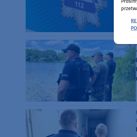
Prosim
przetw
RE
PO