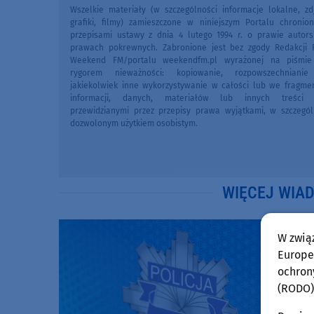
Wszelkie materiały (w szczególności informacje lokalne, zdj
grafiki, filmy) zamieszczone w niniejszym Portalu chronio
przepisami ustawy z dnia 4 lutego 1994 r. o prawie autors
prawach pokrewnych. Zabronione jest bez zgody Redakcji 
Weekend FM/portalu weekendfm.pl wyrażonej na piśmi
rygorem nieważności: kopiowanie, rozpowszechniani
jakiekolwiek inne wykorzystywanie w całości lub we fragme
informacji, danych, materiałów lub innych treści 
przewidzianymi przez przepisy prawa wyjątkami, w szczegól
dozwolonym użytkiem osobistym.
WIĘCEJ WIA
W zwią
Europej
ochron
(RODO)