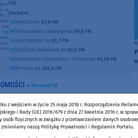
FM.
ęcia,
ne są
Słuchaj w:
kim i
Radia
87,8 FM
MIASTKU NA
e pod
90,9 FM
STAROGARDZIE GDAŃSKIM NA
e lub
ntach
91,7 FM
KOŚCIERZYNIE NA
A
poza
ności
92,6 FM
SĘPÓLNIE KRAJEŃSKIM NA
P
99,30 FM
CHOJNICACH, CZŁUCHOWIE I TUCHOLI NA
n
105,8 FM
BYTOWIE NA
DOMOŚCI
w Weekend FM
Powiat Tucholski
zku z wejściem w życie 25 maja 2018 r. Rozporządzenia Parlam
czwartek, 30 lipca 2026, 13:31
skiego i Rady (UE) 2016/679 z dnia 27 kwietnia 2016 r. w spraw
Są policyjne ustalenia po porannym zdarzeniu
y osób fizycznych w związku z przetwarzaniem danych osobow
na drodze wojewódzkiej 237 w powiecie
 zmieniamy naszą Politykę Prywatności i Regulamin Portalu.
tucholskim