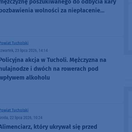
mężczyznę poszukiwanego do odbycia kary
pozbawienia wolności za niepłacenie
alimentów
Powiat Tucholski
czwartek, 23 lipca 2026, 14:14
Policyjna akcja w Tucholi. Mężczyzna na
hulajnodze i dwóch na rowerach pod
wpływem alkoholu
Powiat Tucholski
środa, 22 lipca 2026, 10:24
Alimenciarz, który ukrywał się przed