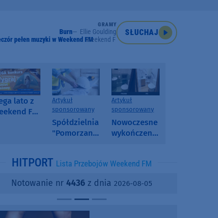
GRAMY
Burn
Ellie Goulding
SŁUCHAJ
eczór pełen muzyki w Weekend FM
Weekend FM
ga lato z
Artykuł
Artykuł
sponsorowany
sponsorowany
eekend FM
 poranny
Spółdzielnia
Nowoczesne
onkurs w
"Pomorzanka"
wykończenia
eekend FM
w
ścian.
Człuchowie
Dlaczego
HITPORT
Lista Przebojów Weekend FM
informuje o
SPC, WPC i
przetargach
fornir
Notowanie nr
4436
z dnia
2026-08-05
i ofertach
kamienny
najmu
zyskują na
popularności?