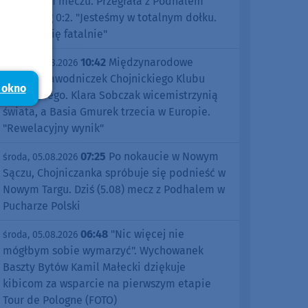
pierwszym meczu. Przegrała z Podhalem
Nowy Targ 0:2. "Jesteśmy w totalnym dołku.
Czujemy się fatalnie"
10:42
Międzynarodowe
środa, 05.08.2026
sukcesy zawodniczek Chojnickiego Klubu
 okno
Żeglarskiego. Klara Sobczak wicemistrzynią
świata, a Basia Gmurek trzecia w Europie.
"Rewelacyjny wynik"
07:25
Po nokaucie w Nowym
środa, 05.08.2026
Sączu, Chojniczanka spróbuje się podnieść w
Nowym Targu. Dziś (5.08) mecz z Podhalem w
Pucharze Polski
06:48
"Nic więcej nie
środa, 05.08.2026
mógłbym sobie wymarzyć". Wychowanek
Baszty Bytów Kamil Małecki dziękuje
kibicom za wsparcie na pierwszym etapie
Tour de Pologne (FOTO)