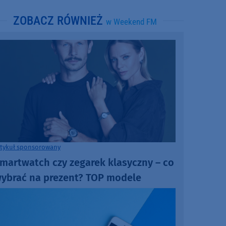
ZOBACZ RÓWNIEŻ
w Weekend FM
rtykuł sponsorowany
martwatch czy zegarek klasyczny – co
ybrać na prezent? TOP modele