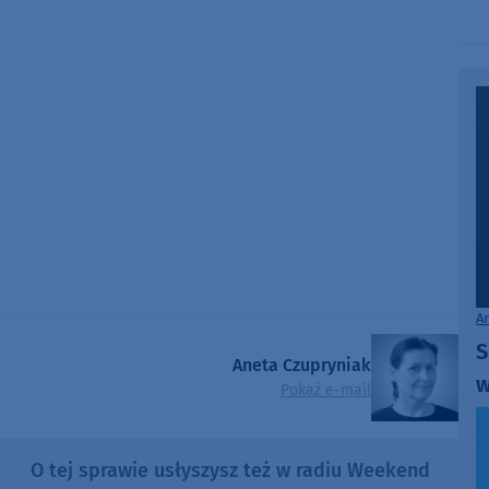
A
S
Aneta Czupryniak
w
Pokaż e-mail
O tej sprawie usłyszysz też w radiu Weekend