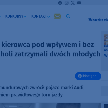
KONKURSY
KONTAKT
Wakacyjny wi
a kierowca pod wpływem i bez
Me
choli zatrzymali dwóch młodych
W
-
k
W
Udostępnij
 mundurowych zwrócił pojazd marki Audi,
aniem prawidłowego toru jazdy.