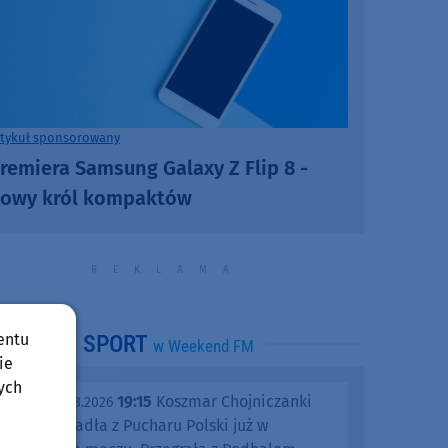
rtykuł sponsorowany
remiera Samsung Galaxy Z Flip 8 -
owy król kompaktów
entu
SPORT
w Weekend FM
ie
ych
19:15
Koszmar Chojniczanki
środa, 05.08.2026
trwa. Odpadła z Pucharu Polski już w