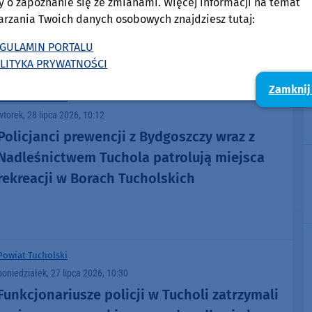
y o zapoznanie się ze zmianami. Więcej informacji na temat
arzania Twoich danych osobowych znajdziesz tutaj:
GULAMIN PORTALU
LITYKA PRYWATNOŚCI
Zamknij
Powiat Tucholski
wtorek, 28 lipca 2026, 10:12
Policjanci prewencji z Bydgoszczy wraz z
Nadleśnictwem Tuchola patrolują miejsca
rekreacji w Borach Tucholskich
Powiat Tucholski
poniedziałek, 27 lipca 2026, 10:30
Funkcjonariusze policji w Tucholi zatrzymali