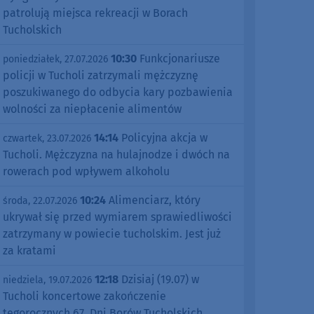
patrolują miejsca rekreacji w Borach
Tucholskich
10:30
Funkcjonariusze
poniedziałek, 27.07.2026
policji w Tucholi zatrzymali mężczyznę
poszukiwanego do odbycia kary pozbawienia
wolności za niepłacenie alimentów
14:14
Policyjna akcja w
czwartek, 23.07.2026
Tucholi. Mężczyzna na hulajnodze i dwóch na
rowerach pod wpływem alkoholu
10:24
Alimenciarz, który
środa, 22.07.2026
ukrywał się przed wymiarem sprawiedliwości
zatrzymany w powiecie tucholskim. Jest już
za kratami
12:18
Dzisiaj (19.07) w
niedziela, 19.07.2026
Tucholi koncertowe zakończenie
tegorocznych 67. Dni Borów Tucholskich