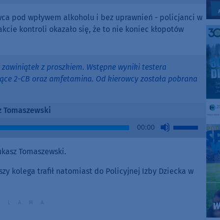
owca pod wpływem alkoholu i bez uprawnień - policjanci w
kcie kontroli okazało się, że to nie koniec kłopotów
a zawiniątek z proszkiem. Wstępne wyniki testera
jące 2-CB oraz amfetamina. Od kierowcy została pobrana
z Tomaszewski
Use
00:00
Up/Down
Arrow
ukasz Tomaszewski.
keys
to
szy kolega trafił natomiast do Policyjnej Izby Dziecka w
increase
or
decrease
volume.