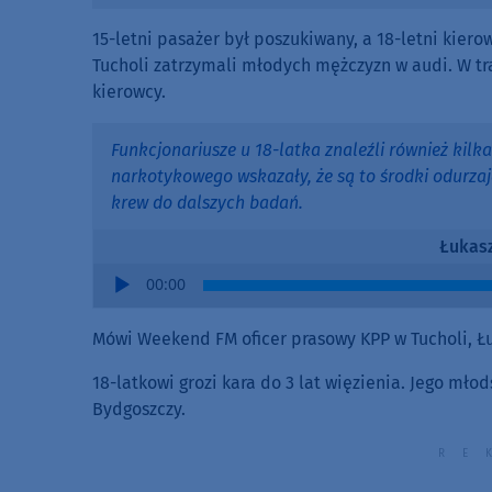
15-letni pasażer był poszukiwany, a 18-letni kier
Tucholi zatrzymali młodych mężczyzn w audi. W tra
kierowcy.
Funkcjonariusze u 18-latka znaleźli również kilk
narkotykowego wskazały, że są to środki odurza
krew do dalszych badań.
Łukas
Audio
00:00
Player
Mówi Weekend FM oficer prasowy KPP w Tucholi, Ł
18-latkowi grozi kara do 3 lat więzienia. Jego młod
Bydgoszczy.