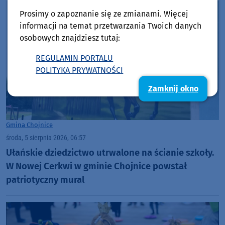
Prosimy o zapoznanie się ze zmianami. Więcej
informacji na temat przetwarzania Twoich danych
osobowych znajdziesz tutaj:
REGULAMIN PORTALU
POLITYKA PRYWATNOŚCI
Zamknij okno
Gmina Chojnice
środa, 5 sierpnia 2026, 06:57
Ułańskie dziedzictwo utrwalone na ścianie szkoły.
W Nowej Cerkwi w gminie Chojnice powstał
patriotyczny mural