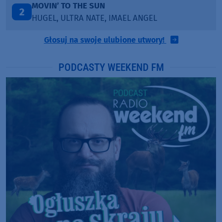
LEGENDARY LOVERS (SAVE ME)
3
KATY PERRY & CHIEF KEEF
Głosuj na swoje ulubione utwory!
PODCASTY WEEKEND FM