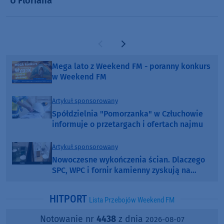
"U Floriana"
Poprzednia strona
Następna strona
Mega lato z Weekend FM - poranny konkurs
w Weekend FM
Artykuł sponsorowany
Spółdzielnia "Pomorzanka" w Człuchowie
informuje o przetargach i ofertach najmu
Artykuł sponsorowany
Nowoczesne wykończenia ścian. Dlaczego
SPC, WPC i fornir kamienny zyskują na
popularności?
HITPORT
Lista Przebojów Weekend FM
Notowanie nr
4438
z dnia
2026-08-07