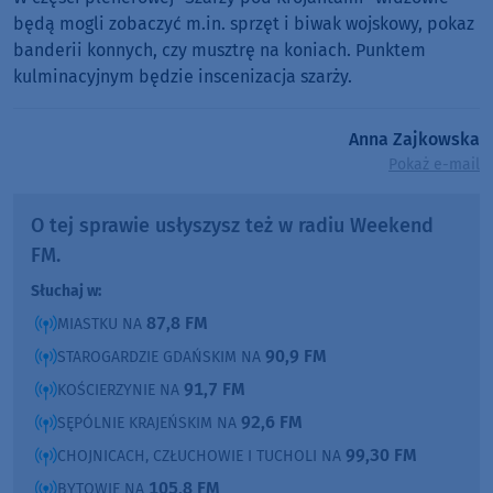
będą mogli zobaczyć m.in. sprzęt i biwak wojskowy, pokaz
banderii konnych, czy musztrę na koniach. Punktem
kulminacyjnym będzie inscenizacja szarży.
Anna Zajkowska
Pokaż e-mail
O tej sprawie usłyszysz też w radiu Weekend
FM.
Słuchaj w:
87,8 FM
MIASTKU NA
90,9 FM
STAROGARDZIE GDAŃSKIM NA
91,7 FM
KOŚCIERZYNIE NA
92,6 FM
SĘPÓLNIE KRAJEŃSKIM NA
99,30 FM
CHOJNICACH, CZŁUCHOWIE I TUCHOLI NA
105,8 FM
BYTOWIE NA