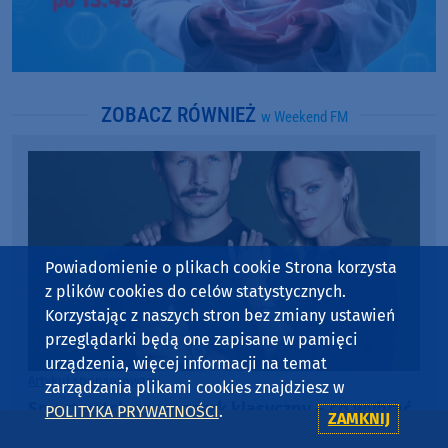
ZOBACZ RÓWNIEŻ
w Weekend FM
Powiadomienie o plikach cookie Strona korzysta
z plików cookies do celów statystycznych.
Korzystając z naszych stron bez zmiany ustawień
przeglądarki będą one zapisane w pamięci
urządzenia, więcej informacji na temat
Artykuł sponsorowany
zarządzania plikami cookies znajdziesz w
Smartwatch czy zegarek klasyczny – co wybrać
POLITYKA PRYWATNOŚCI
.
ZAMKNIJ
na prezent? TOP modele