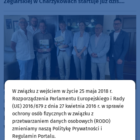
Żeglarskiej w Charzykowach startuje już dziś.
Szanty, gwiazdy i wyjątkowa atmosfera (ROZMOWA)
W związku z wejściem w życie 25 maja 2018 r.
Gmina Chojnice
Rozporządzenia Parlamentu Europejskiego i Rady
piątek, 7 sierpnia 2026, 09:36
(UE) 2016/679 z dnia 27 kwietnia 2016 r. w sprawie
Władze gminy Chojnice podpisały umowę na
ochrony osób fizycznych w związku z
kontynuację ścieżki rowerowej przy drodze
przetwarzaniem danych osobowych (RODO)
wojewódzkiej 212. Część miejska już powstaje
zmieniamy naszą Politykę Prywatności i
Regulamin Portalu.