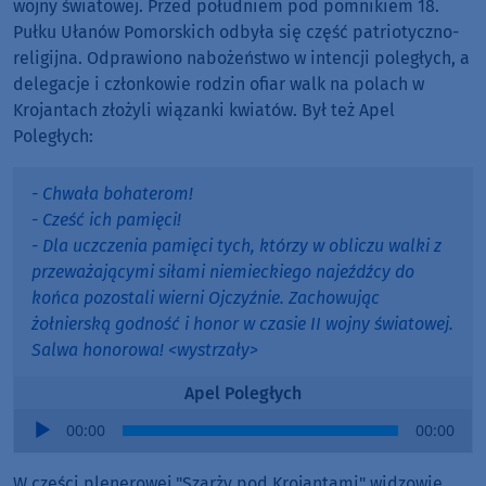
wojny światowej. Przed południem pod pomnikiem 18.
Pułku Ułanów Pomorskich odbyła się część patriotyczno-
religijna. Odprawiono nabożeństwo w intencji poległych, a
delegacje i członkowie rodzin ofiar walk na polach w
Krojantach złożyli wiązanki kwiatów. Był też Apel
Poległych:
- Chwała bohaterom!
- Cześć ich pamięci!
- Dla uczczenia pamięci tych, którzy w obliczu walki z
przeważającymi siłami niemieckiego najeźdźcy do
końca pozostali wierni Ojczyźnie. Zachowując
żołnierską godność i honor w czasie II wojny światowej.
Salwa honorowa! <wystrzały>
Apel Poległych
Audio
00:00
00:00
Player
W części plenerowej "Szarży pod Krojantami" widzowie