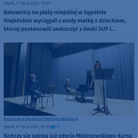
piątek, 31 lipca 2026, 10:53
Ratownicy na plaży miejskiej w Sępólnie
Krajeńskim wyciągali z wody matkę z dzieckiem,
którzy postanowili zeskoczyć z deski SUP i
popływać w jeziorze
Rozmowy w Weekend FM
Gmina Więcbork
piątek, 31 lipca 2026, 09:25
18
Kończy się szósta już edycja Mistrzowskiego Kursu