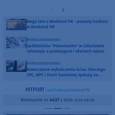
Poprzednia strona
Następna strona
Mega lato z Weekend FM - poranny konkurs
w Weekend FM
Artykuł sponsorowany
Spółdzielnia "Pomorzanka" w Człuchowie
informuje o przetargach i ofertach najmu
Artykuł sponsorowany
Nowoczesne wykończenia ścian. Dlaczego
SPC, WPC i fornir kamienny zyskują na
popularności?
HITPORT
Lista Przebojów Weekend FM
Notowanie nr
4437
z dnia
2026-08-06