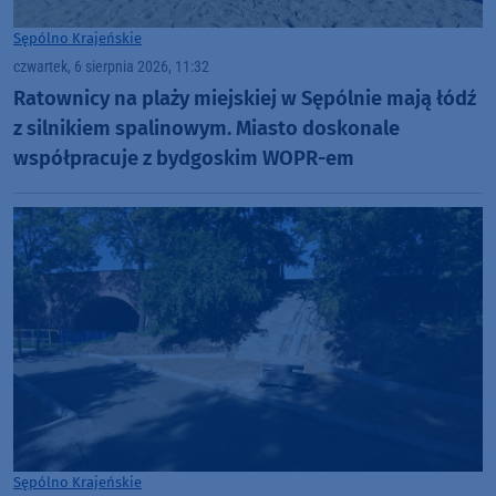
Sępólno Krajeńskie
czwartek, 6 sierpnia 2026, 11:32
Ratownicy na plaży miejskiej w Sępólnie mają łódź
z silnikiem spalinowym. Miasto doskonale
współpracuje z bydgoskim WOPR-em
Sępólno Krajeńskie