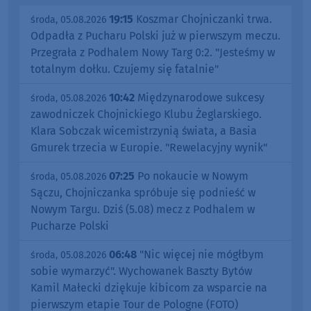
19:15
Koszmar Chojniczanki trwa.
środa, 05.08.2026
Odpadła z Pucharu Polski już w pierwszym meczu.
Przegrała z Podhalem Nowy Targ 0:2. "Jesteśmy w
totalnym dołku. Czujemy się fatalnie"
10:42
Międzynarodowe sukcesy
środa, 05.08.2026
zawodniczek Chojnickiego Klubu Żeglarskiego.
Klara Sobczak wicemistrzynią świata, a Basia
Gmurek trzecia w Europie. "Rewelacyjny wynik"
07:25
Po nokaucie w Nowym
środa, 05.08.2026
Sączu, Chojniczanka spróbuje się podnieść w
Nowym Targu. Dziś (5.08) mecz z Podhalem w
Pucharze Polski
06:48
"Nic więcej nie mógłbym
środa, 05.08.2026
sobie wymarzyć". Wychowanek Baszty Bytów
Kamil Małecki dziękuje kibicom za wsparcie na
pierwszym etapie Tour de Pologne (FOTO)