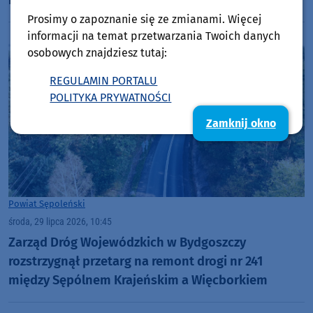
Prosimy o zapoznanie się ze zmianami. Więcej
informacji na temat przetwarzania Twoich danych
osobowych znajdziesz tutaj:
REGULAMIN PORTALU
POLITYKA PRYWATNOŚCI
Zamknij okno
Powiat Sępoleński
środa, 29 lipca 2026, 10:45
Zarząd Dróg Wojewódzkich w Bydgoszczy
rozstrzygnął przetarg na remont drogi nr 241
między Sępólnem Krajeńskim a Więcborkiem