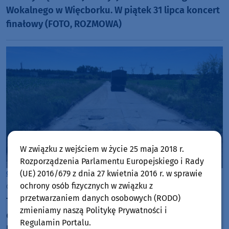
Wokalnego w Więcborku. W piątek 31 lipca koncert
finałowy (FOTO, ROZMOWA)
W związku z wejściem w życie 25 maja 2018 r.
Rozporządzenia Parlamentu Europejskiego i Rady
(UE) 2016/679 z dnia 27 kwietnia 2016 r. w sprawie
Gmina Sępólno Krajeńskie
ochrony osób fizycznych w związku z
czwartek, 30 lipca 2026, 12:01
przetwarzaniem danych osobowych (RODO)
Trwają prace projektowe związane z budową drogi
zmieniamy naszą Politykę Prywatności i
do Punktu Selektywnej Zbiórki Odpadów
Regulamin Portalu.
Komunalnych w Sępólnie Krajeńskim