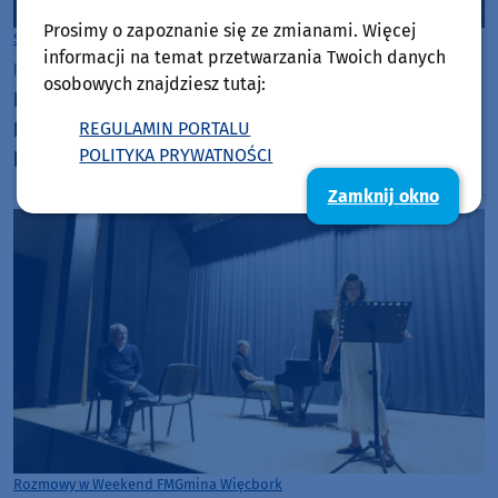
Prosimy o zapoznanie się ze zmianami. Więcej
Sępólno Krajeńskie
informacji na temat przetwarzania Twoich danych
piątek, 31 lipca 2026, 10:53
osobowych znajdziesz tutaj:
Ratownicy na plaży miejskiej w Sępólnie
Krajeńskim wyciągali z wody matkę z dzieckiem,
REGULAMIN PORTALU
POLITYKA PRYWATNOŚCI
którzy postanowili zeskoczyć z deski SUP i
popływać w jeziorze
Zamknij okno
Rozmowy w Weekend FM
Gmina Więcbork