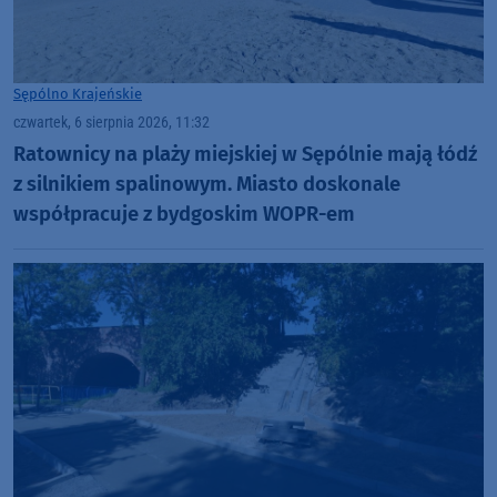
Sępólno Krajeńskie
czwartek, 6 sierpnia 2026, 11:32
Ratownicy na plaży miejskiej w Sępólnie mają łódź
z silnikiem spalinowym. Miasto doskonale
współpracuje z bydgoskim WOPR-em