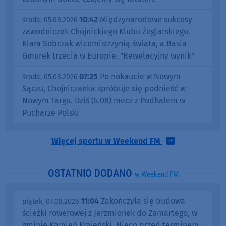
10:42
Międzynarodowe sukcesy
środa, 05.08.2026
zawodniczek Chojnickiego Klubu Żeglarskiego.
Klara Sobczak wicemistrzynią świata, a Basia
Gmurek trzecia w Europie. "Rewelacyjny wynik"
07:25
Po nokaucie w Nowym
środa, 05.08.2026
Sączu, Chojniczanka spróbuje się podnieść w
Nowym Targu. Dziś (5.08) mecz z Podhalem w
Pucharze Polski
Więcej sportu w Weekend FM
OSTATNIO DODANO
w Weekend FM
11:04
Zakończyła się budowa
piątek, 07.08.2026
ścieżki rowerowej z Jerzmionek do Zamartego, w
gminie Kamień Krajeński. Nieco przed terminem