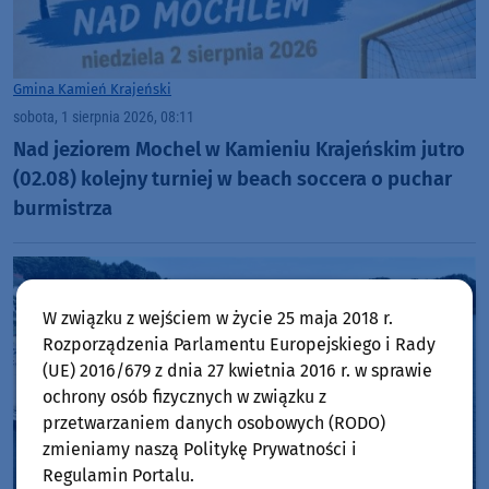
Gmina Kamień Krajeński
sobota, 1 sierpnia 2026, 08:11
Nad jeziorem Mochel w Kamieniu Krajeńskim jutro
(02.08) kolejny turniej w beach soccera o puchar
burmistrza
W związku z wejściem w życie 25 maja 2018 r.
Rozporządzenia Parlamentu Europejskiego i Rady
(UE) 2016/679 z dnia 27 kwietnia 2016 r. w sprawie
ochrony osób fizycznych w związku z
przetwarzaniem danych osobowych (RODO)
zmieniamy naszą Politykę Prywatności i
Regulamin Portalu.