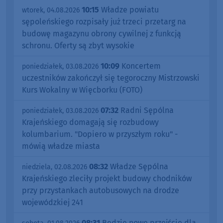
10:15
Władze powiatu
wtorek, 04.08.2026
sępoleńskiego rozpisały już trzeci przetarg na
budowę magazynu obrony cywilnej z funkcją
schronu. Oferty są zbyt wysokie
10:09
Koncertem
poniedziałek, 03.08.2026
uczestników zakończył się tegoroczny Mistrzowski
Kurs Wokalny w Więcborku (FOTO)
07:32
Radni Sępólna
poniedziałek, 03.08.2026
Krajeńskiego domagają się rozbudowy
kolumbarium. "Dopiero w przyszłym roku" -
mówią władze miasta
08:32
Władze Sępólna
niedziela, 02.08.2026
Krajeńskiego zleciły projekt budowy chodników
przy przystankach autobusowych na drodze
wojewódzkiej 241
08:31
Będzie nowe przejście dla