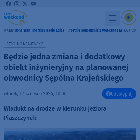
Gone With The Sin ( Radio Edit )
Him
Letnie popołudnie z Weekend FM
Ewa Czyż
GRAMY
SĘPÓLNO KRAJEŃSKIE
Będzie jedna zmiana i dodatkowy
obiekt inżynieryjny na planowanej
obwodnicy Sępólna Krajeńskiego
wtorek, 17 czerwca 2025, 10:06
Udostępnij
Wiadukt na drodze w kierunku jeziora
Piaszczynek.