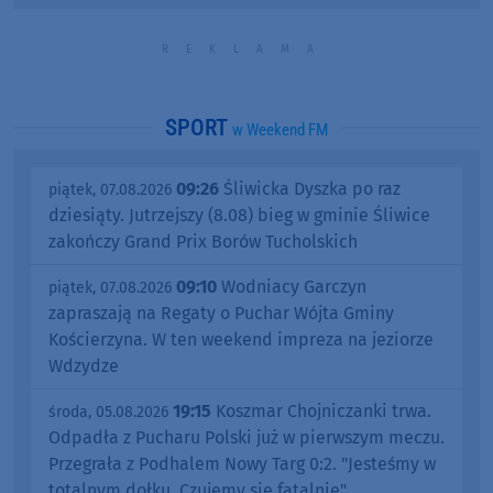
SPORT
w Weekend FM
09:26
Śliwicka Dyszka po raz
piątek, 07.08.2026
dziesiąty. Jutrzejszy (8.08) bieg w gminie Śliwice
zakończy Grand Prix Borów Tucholskich
09:10
Wodniacy Garczyn
piątek, 07.08.2026
zapraszają na Regaty o Puchar Wójta Gminy
Kościerzyna. W ten weekend impreza na jeziorze
Wdzydze
19:15
Koszmar Chojniczanki trwa.
środa, 05.08.2026
Odpadła z Pucharu Polski już w pierwszym meczu.
Przegrała z Podhalem Nowy Targ 0:2. "Jesteśmy w
totalnym dołku. Czujemy się fatalnie"