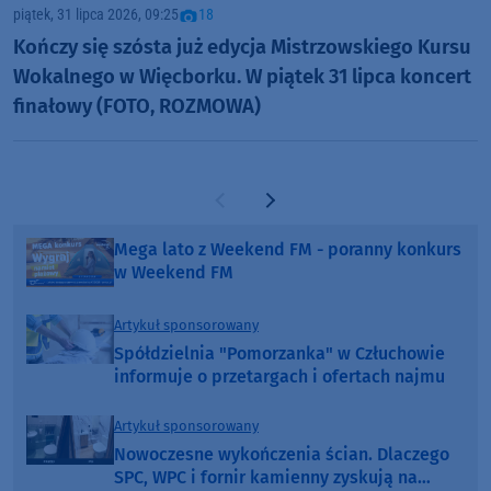
piątek, 31 lipca 2026, 09:25
18
Kończy się szósta już edycja Mistrzowskiego Kursu
Wokalnego w Więcborku. W piątek 31 lipca koncert
finałowy (FOTO, ROZMOWA)
Poprzednia strona
Następna strona
Mega lato z Weekend FM - poranny konkurs
w Weekend FM
Artykuł sponsorowany
Spółdzielnia "Pomorzanka" w Człuchowie
informuje o przetargach i ofertach najmu
Artykuł sponsorowany
Nowoczesne wykończenia ścian. Dlaczego
SPC, WPC i fornir kamienny zyskują na