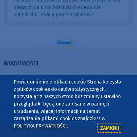
sobota, 01.08.2026
pieszych na ulicy Kościuszki w Sępólnie
Krajeńskim. Trwają prace projektowe
WIADOMOŚCI
BYTÓW
Powiadomienie o plikach cookie Strona korzysta
CHOJNICE
z plików cookies do celów statystycznych.
CZŁUCHÓW
Korzystając z naszych stron bez zmiany ustawień
przeglądarki będą one zapisane w pamięci
KOŚCIERZYNA
urządzenia, więcej informacji na temat
SĘPÓLNO KRAJEŃSKIE
zarządzania plikami cookies znajdziesz w
STAROGARD GDAŃSKI
POLITYKA PRYWATNOŚCI
.
ZAMKNIJ
TUCHOLA