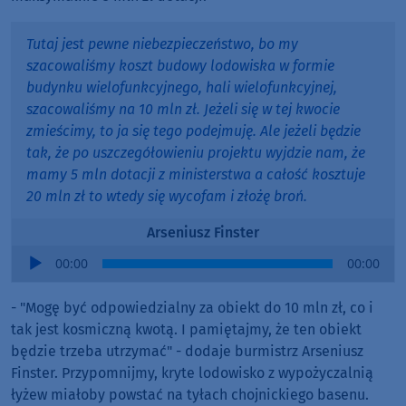
Tutaj jest pewne niebezpieczeństwo, bo my
szacowaliśmy koszt budowy lodowiska w formie
budynku wielofunkcyjnego, hali wielofunkcyjnej,
szacowaliśmy na 10 mln zł. Jeżeli się w tej kwocie
zmieścimy, to ja się tego podejmuję. Ale jeżeli będzie
tak, że po uszczegółowieniu projektu wyjdzie nam, że
mamy 5 mln dotacji z ministerstwa a całość kosztuje
20 mln zł to wtedy się wycofam i złożę broń.
Arseniusz Finster
Audio
00:00
00:00
Player
- "Mogę być odpowiedzialny za obiekt do 10 mln zł, co i
tak jest kosmiczną kwotą. I pamiętajmy, że ten obiekt
będzie trzeba utrzymać" - dodaje burmistrz Arseniusz
Finster. Przypomnijmy, kryte lodowisko z wypożyczalnią
łyżew miałoby powstać na tyłach chojnickiego basenu.