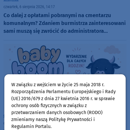
czwartek, 6 sierpnia 2026, 14:17
Co dalej z opłatami pobranymi na cmentarzu
komunalnym? Zdaniem burmistrza zainteresowani
sami muszą się zwrócić do administratora
nekropolii
W związku z wejściem w życie 25 maja 2018 r.
Rozporządzenia Parlamentu Europejskiego i Rady
(UE) 2016/679 z dnia 27 kwietnia 2016 r. w sprawie
ochrony osób fizycznych w związku z
przetwarzaniem danych osobowych (RODO)
Chojnice
zmieniamy naszą Politykę Prywatności i
czwartek, 6 sierpnia 2026, 10:00
Regulamin Portalu.