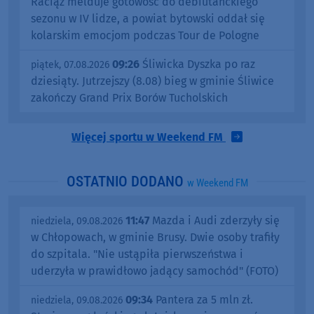
Raciąż melduje gotowość do debiutanckiego
sezonu w IV lidze, a powiat bytowski oddał się
kolarskim emocjom podczas Tour de Pologne
09:26
Śliwicka Dyszka po raz
piątek, 07.08.2026
dziesiąty. Jutrzejszy (8.08) bieg w gminie Śliwice
zakończy Grand Prix Borów Tucholskich
Więcej sportu w Weekend FM
OSTATNIO DODANO
w Weekend FM
11:47
Mazda i Audi zderzyły się
niedziela, 09.08.2026
w Chłopowach, w gminie Brusy. Dwie osoby trafiły
do szpitala. "Nie ustąpiła pierwszeństwa i
uderzyła w prawidłowo jadący samochód" (FOTO)
09:34
Pantera za 5 mln zł.
niedziela, 09.08.2026