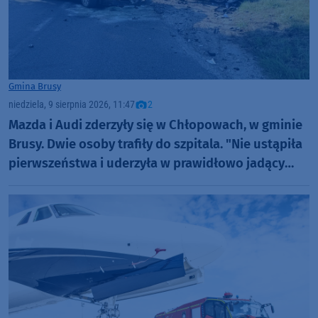
Gmina Brusy
niedziela, 9 sierpnia 2026, 11:47
2
Mazda i Audi zderzyły się w Chłopowach, w gminie
Brusy. Dwie osoby trafiły do szpitala. "Nie ustąpiła
pierwszeństwa i uderzyła w prawidłowo jadący
samochód" (FOTO)