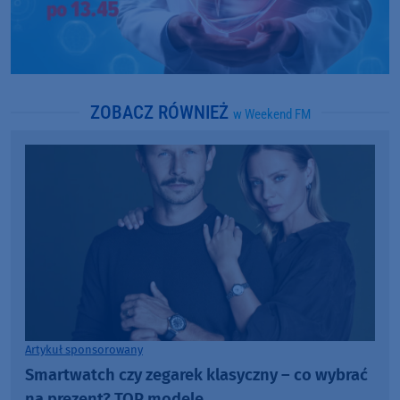
ZOBACZ RÓWNIEŻ
w Weekend FM
Artykuł sponsorowany
Smartwatch czy zegarek klasyczny – co wybrać
na prezent? TOP modele