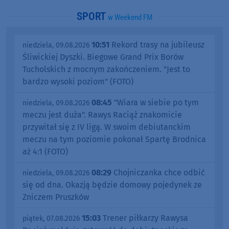
SPORT
w Weekend FM
10:51
Rekord trasy na jubileusz
niedziela, 09.08.2026
Śliwickiej Dyszki. Biegowe Grand Prix Borów
Tucholskich z mocnym zakończeniem. "Jest to
bardzo wysoki poziom" (FOTO)
08:45
"Wiara w siebie po tym
niedziela, 09.08.2026
meczu jest duża". Rawys Raciąż znakomicie
przywitał się z IV ligą. W swoim debiutanckim
meczu na tym poziomie pokonał Spartę Brodnica
aż 4:1 (FOTO)
08:29
Chojniczanka chce odbić
niedziela, 09.08.2026
się od dna. Okazją będzie domowy pojedynek ze
Zniczem Pruszków
15:03
Trener piłkarzy Rawysa
piątek, 07.08.2026