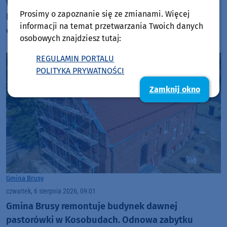
W sobotę (8.08) w Chojnicach Targi Rodzinne Baby
Prosimy o zapoznanie się ze zmianami. Więcej
Boom. Będą porady specjalistów i animacje dla
informacji na temat przetwarzania Twoich danych
całych rodzin
osobowych znajdziesz tutaj:
REGULAMIN PORTALU
POLITYKA PRYWATNOŚCI
Zamknij okno
Gmina Brusy
czwartek, 6 sierpnia 2026, 09:01
Gmina Brusy remontuje budynek dawnej
pastorówki w Kosobudach. Odnowa zabytku