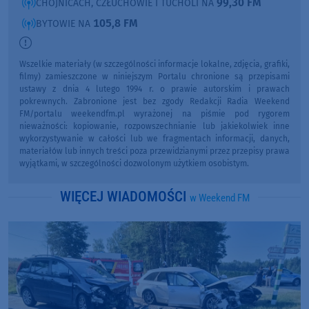
99,30 FM
CHOJNICACH, CZŁUCHOWIE I TUCHOLI NA
105,8 FM
BYTOWIE NA
Wszelkie materiały (w szczególności informacje lokalne, zdjęcia, grafiki,
filmy) zamieszczone w niniejszym Portalu chronione są przepisami
ustawy z dnia 4 lutego 1994 r. o prawie autorskim i prawach
pokrewnych. Zabronione jest bez zgody Redakcji Radia Weekend
FM/portalu weekendfm.pl wyrażonej na piśmie pod rygorem
nieważności: kopiowanie, rozpowszechnianie lub jakiekolwiek inne
wykorzystywanie w całości lub we fragmentach informacji, danych,
materiałów lub innych treści poza przewidzianymi przez przepisy prawa
wyjątkami, w szczególności dozwolonym użytkiem osobistym.
WIĘCEJ WIADOMOŚCI
w Weekend FM