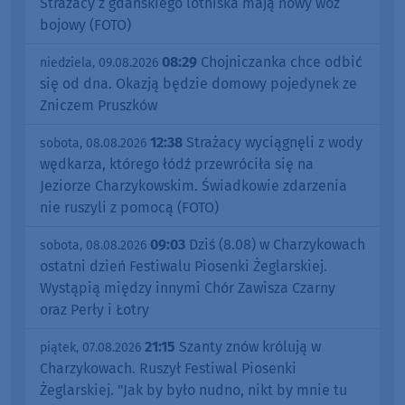
Strażacy z gdańskiego lotniska mają nowy wóz
bojowy (FOTO)
08:29
Chojniczanka chce odbić
niedziela, 09.08.2026
się od dna. Okazją będzie domowy pojedynek ze
Zniczem Pruszków
12:38
Strażacy wyciągnęli z wody
sobota, 08.08.2026
wędkarza, którego łódź przewróciła się na
Jeziorze Charzykowskim. Świadkowie zdarzenia
nie ruszyli z pomocą (FOTO)
09:03
Dziś (8.08) w Charzykowach
sobota, 08.08.2026
ostatni dzień Festiwalu Piosenki Żeglarskiej.
Wystąpią między innymi Chór Zawisza Czarny
oraz Perły i Łotry
21:15
Szanty znów królują w
piątek, 07.08.2026
Charzykowach. Ruszył Festiwal Piosenki
Żeglarskiej. "Jak by było nudno, nikt by mnie tu