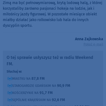
Zimą ma być pełnowymiarową, krytą lodową halą, z której
korzystaliby zarówno pasjonaci hokeja na lodzie, jak i
miłośnicy jazdy figurowej. W pozostałe miesiące obiekt
miałby działać jako rolkowisko lub hala do innych
dyscyplin sportu.
Anna Zajkowska
Pokaż e-mail
O tej sprawie usłyszysz też w radiu Weekend
FM.
Słuchaj w:
87,8 FM
MIASTKU NA
90,9 FM
STAROGARDZIE GDAŃSKIM NA
91,7 FM
KOŚCIERZYNIE NA
92,6 FM
SĘPÓLNIE KRAJEŃSKIM NA