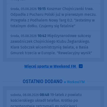
19:15
Koszmar Chojniczanki trwa.
środa, 05.08.2026
Odpadła z Pucharu Polski już w pierwszym meczu.
Przegrała z Podhalem Nowy Targ 0:2. "Jesteśmy w
totalnym dołku. Czujemy się fatalnie"
10:42
Międzynarodowe sukcesy
środa, 05.08.2026
zawodniczek Chojnickiego Klubu Żeglarskiego.
Klara Sobczak wicemistrzynią świata, a Basia
Gmurek trzecia w Europie. "Rewelacyjny wynik"
Więcej sportu w Weekend FM
OSTATNIO DODANO
w Weekend FM
08:48
19-latek z powiatu
sobota, 08.08.2026
kościerskiego ukradł telefon. Krótko po
przestępstwie zatrzymali go policjanci