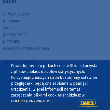
RADIO
O WEEKEND FM
REKLAMA
ZASIĘG
JAK SŁUCHAĆ?
HIT-PORT
GRALIŚMY W WEEKEND FM
CZĘSTOTLIWOŚCI
Powiadomienie o plikach cookie Strona korzysta
z plików cookies do celów statystycznych.
87,8 FM
MIASTKO
Korzystając z naszych stron bez zmiany ustawień
90,9 FM
STAROGARD GDAŃSKI
przeglądarki będą one zapisane w pamięci
91,7 FM
KOŚCIERZYNA
urządzenia, więcej informacji na temat
92,6 FM
zarządzania plikami cookies znajdziesz w
SĘPÓLNO KRAJEŃSKIE
POLITYKA PRYWATNOŚCI
.
99,3 FM
CHOJNICE, CZŁUCHÓW, TUCHOLA
ZAMKNIJ
105,8 FM
BYTÓW