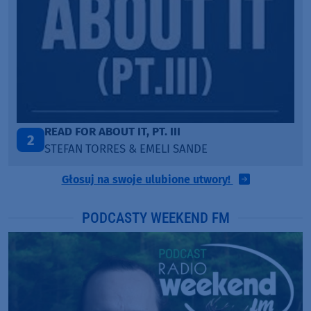
PÓŹNIEJ CI OPOWIEM
3
DAWID KWIATKOWSKI & MARGARET
Głosuj na swoje ulubione utwory!
PODCASTY WEEKEND FM