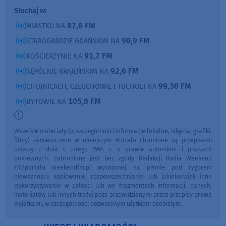
Słuchaj w:
87,8 FM
MIASTKU NA
90,9 FM
STAROGARDZIE GDAŃSKIM NA
91,7 FM
KOŚCIERZYNIE NA
92,6 FM
SĘPÓLNIE KRAJEŃSKIM NA
99,30 FM
CHOJNICACH, CZŁUCHOWIE I TUCHOLI NA
105,8 FM
BYTOWIE NA
Wszelkie materiały (w szczególności informacje lokalne, zdjęcia, grafiki,
filmy) zamieszczone w niniejszym Portalu chronione są przepisami
ustawy z dnia 4 lutego 1994 r. o prawie autorskim i prawach
pokrewnych. Zabronione jest bez zgody Redakcji Radia Weekend
FM/portalu weekendfm.pl wyrażonej na piśmie pod rygorem
nieważności: kopiowanie, rozpowszechnianie lub jakiekolwiek inne
wykorzystywanie w całości lub we fragmentach informacji, danych,
materiałów lub innych treści poza przewidzianymi przez przepisy prawa
wyjątkami, w szczególności dozwolonym użytkiem osobistym.