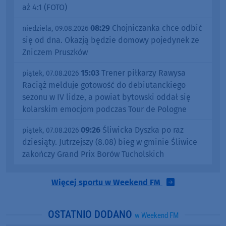
aż 4:1 (FOTO)
08:29
Chojniczanka chce odbić
niedziela, 09.08.2026
się od dna. Okazją będzie domowy pojedynek ze
Zniczem Pruszków
15:03
Trener piłkarzy Rawysa
piątek, 07.08.2026
Raciąż melduje gotowość do debiutanckiego
sezonu w IV lidze, a powiat bytowski oddał się
kolarskim emocjom podczas Tour de Pologne
09:26
Śliwicka Dyszka po raz
piątek, 07.08.2026
dziesiąty. Jutrzejszy (8.08) bieg w gminie Śliwice
zakończy Grand Prix Borów Tucholskich
Więcej sportu w Weekend FM
OSTATNIO DODANO
w Weekend FM