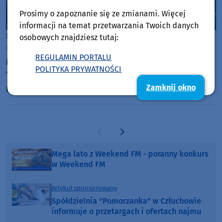
Prosimy o zapoznanie się ze zmianami. Więcej
informacji na temat przetwarzania Twoich danych
Gmina Czersk
osobowych znajdziesz tutaj:
czwartek, 6 sierpnia 2026, 07:37
REGULAMIN PORTALU
Most we Wiecku uszkodzony przez ciężki pojazd.
POLITYKA PRYWATNOŚCI
Trwa szukanie sprawców, a burmistrz zapowiada
Zamknij okno
montaż bramownicy
Poprzednia strona
Następna strona
Mega lato z Weekend FM - poranny konkurs
w Weekend FM
Artykuł sponsorowany
Spółdzielnia "Pomorzanka" w Człuchowie
informuje o przetargach i ofertach najmu