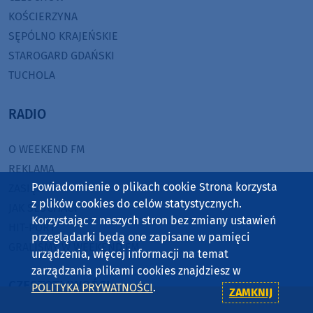
KOŚCIERZYNA
SĘPÓLNO KRAJEŃSKIE
STAROGARD GDAŃSKI
TUCHOLA
RADIO
O WEEKEND FM
REKLAMA
Powiadomienie o plikach cookie Strona korzysta
ZASIĘG
z plików cookies do celów statystycznych.
JAK SŁUCHAĆ?
Korzystając z naszych stron bez zmiany ustawień
HIT-PORT
przeglądarki będą one zapisane w pamięci
GRALIŚMY W WEEKEND FM
urządzenia, więcej informacji na temat
zarządzania plikami cookies znajdziesz w
CZĘSTOTLIWOŚCI
POLITYKA PRYWATNOŚCI
.
ZAMKNIJ