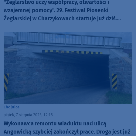
"Żeglarstwo uczy współpracy, otwartości i
wzajemnej pomocy". 29. Festiwal Piosenki
Żeglarskiej w Charzykowach startuje już dziś.
Szanty, gwiazdy i wyjątkowa atmosfera (ROZMOWA)
Chojnice
piątek, 7 sierpnia 2026, 12:13
Wykonawca remontu wiaduktu nad ulicą
Angowicką szybciej zakończył prace. Droga jest już