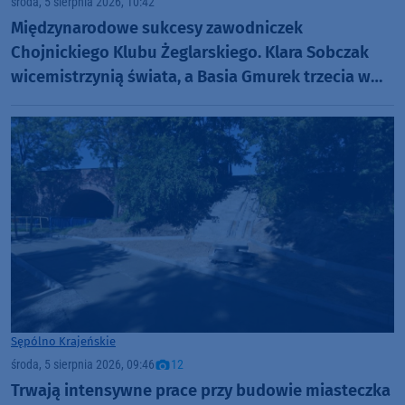
środa, 5 sierpnia 2026, 10:42
Międzynarodowe sukcesy zawodniczek
Chojnickiego Klubu Żeglarskiego. Klara Sobczak
wicemistrzynią świata, a Basia Gmurek trzecia w
Europie. "Rewelacyjny wynik"
Sępólno Krajeńskie
środa, 5 sierpnia 2026, 09:46
12
Trwają intensywne prace przy budowie miasteczka