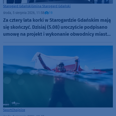
Starogard Gdański
Gmina Starogard Gdański
środa, 5 sierpnia 2026, 11:58
19
Za cztery lata korki w Starogardzie Gdańskim mają
się skończyć. Dzisiaj (5.08) uroczyście podpisano
umowę na projekt i wykonanie obwodnicy miasta
(FOTO, AKTUALIZACJA)
Sport
Chojnice