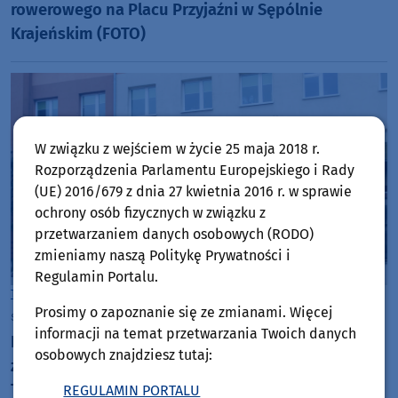
rowerowego na Placu Przyjaźni w Sępólnie
Krajeńskim (FOTO)
W związku z wejściem w życie 25 maja 2018 r.
Rozporządzenia Parlamentu Europejskiego i Rady
(UE) 2016/679 z dnia 27 kwietnia 2016 r. w sprawie
ochrony osób fizycznych w związku z
przetwarzaniem danych osobowych (RODO)
zmieniamy naszą Politykę Prywatności i
Regulamin Portalu.
Tuchola
Prosimy o zapoznanie się ze zmianami. Więcej
środa, 5 sierpnia 2026, 08:43
informacji na temat przetwarzania Twoich danych
Nie udało się wprowadzić wcześniej
osobowych znajdziesz tutaj:
zapowiadanych zmian na parkingu przy szpitalu w
Tucholi. "Problemy czysto techniczne"
REGULAMIN PORTALU