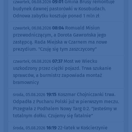
09:01
Gmina Brusy remontuje
czwartek, 06.08.2026
budynek dawnej pastorówki w Kosobudach.
Odnowa zabytku kosztuje ponad 1 mln zł
08:04
Romuald Misiun
czwartek, 06.08.2026
przewodniczącym, a Dorota Gawrońska jego
zastępcą. Rada Miejska w Czarnem ma nowe
prezydium. "Czuję się tym zaszczycony"
07:37
Most we Wiecku
czwartek, 06.08.2026
uszkodzony przez ciężki pojazd. Trwa szukanie
sprawców, a burmistrz zapowiada montaż
bramownicy
19:15
Koszmar Chojniczanki trwa.
środa, 05.08.2026
Odpadła z Pucharu Polski już w pierwszym meczu.
Przegrała z Podhalem Nowy Targ 0:2. "Jesteśmy w
totalnym dołku. Czujemy się fatalnie"
16:19
22-latek w Kościerzynie
środa, 05.08.2026