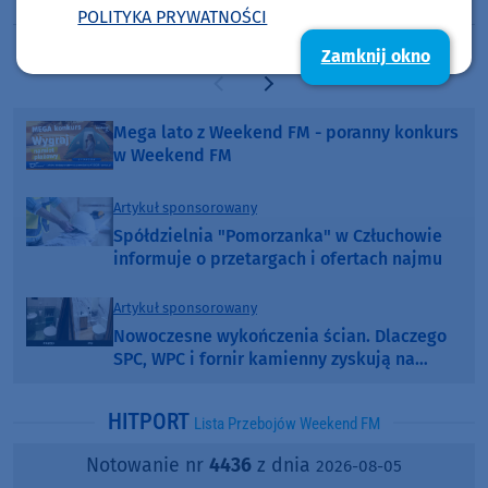
POLITYKA PRYWATNOŚCI
Zamknij okno
Poprzednia strona
Następna strona
Mega lato z Weekend FM - poranny konkurs
w Weekend FM
Artykuł sponsorowany
Spółdzielnia "Pomorzanka" w Człuchowie
informuje o przetargach i ofertach najmu
Artykuł sponsorowany
Nowoczesne wykończenia ścian. Dlaczego
SPC, WPC i fornir kamienny zyskują na
popularności?
HITPORT
Lista Przebojów Weekend FM
Notowanie nr
4436
z dnia
2026-08-05