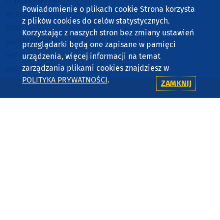
O WEEKEND FM
Powiadomienie o plikach cookie Strona korzysta
REKLAMA
z plików cookies do celów statystycznych.
ZASIĘG
Korzystając z naszych stron bez zmiany ustawień
JAK SŁUCHAĆ?
przeglądarki będą one zapisane w pamięci
HIT-PORT
urządzenia, więcej informacji na temat
zarządzania plikami cookies znajdziesz w
GRALIŚMY W WEEKEND FM
POLITYKA PRYWATNOŚCI
.
ZAMKNIJ
CZĘSTOTLIWOŚCI
87,8 FM
MIASTKO
90,9 FM
STAROGARD GDAŃSKI
91,7 FM
KOŚCIERZYNA
92,6 FM
SĘPÓLNO KRAJEŃSKIE
99,3 FM
CHOJNICE, CZŁUCHÓW, TUCHOLA
105,8 FM
BYTÓW
KONTAKT