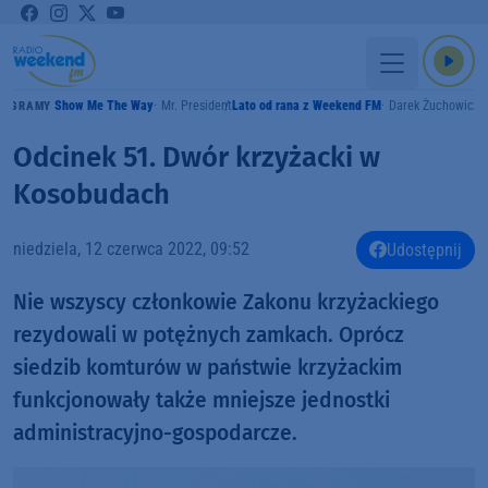
Show Me The Way
Mr. President
Lato od rana z Weekend FM
Darek Żuchowicz
GRAMY
Odcinek 51. Dwór krzyżacki w
Kosobudach
niedziela, 12 czerwca 2022, 09:52
Udostępnij
Nie wszyscy członkowie Zakonu krzyżackiego
rezydowali w potężnych zamkach. Oprócz
siedzib komturów w państwie krzyżackim
funkcjonowały także mniejsze jednostki
administracyjno-gospodarcze.