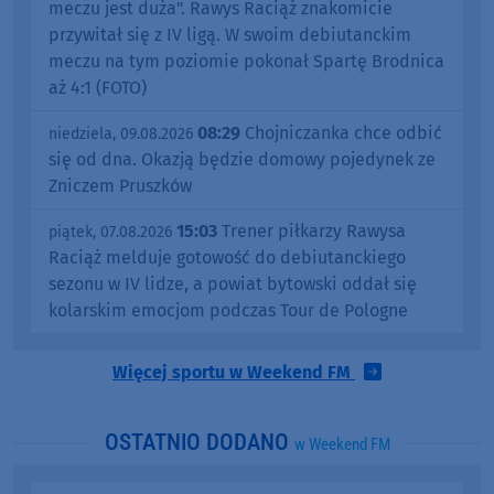
meczu jest duża". Rawys Raciąż znakomicie
przywitał się z IV ligą. W swoim debiutanckim
meczu na tym poziomie pokonał Spartę Brodnica
aż 4:1 (FOTO)
08:29
Chojniczanka chce odbić
niedziela, 09.08.2026
się od dna. Okazją będzie domowy pojedynek ze
Zniczem Pruszków
15:03
Trener piłkarzy Rawysa
piątek, 07.08.2026
Raciąż melduje gotowość do debiutanckiego
sezonu w IV lidze, a powiat bytowski oddał się
kolarskim emocjom podczas Tour de Pologne
Więcej sportu w Weekend FM
OSTATNIO DODANO
w Weekend FM