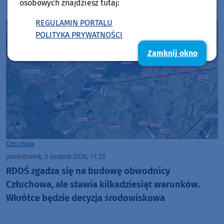
osobowych znajdziesz tutaj:
REGULAMIN PORTALU
POLITYKA PRYWATNOŚCI
Zamknij okno
Człuchów
poniedziałek, 3 sierpnia 2026, 11:25
RDOŚ zgadza się na budowę obwodnicy
Człuchowa, ale stawia kilkadziesiąt warunków.
Wkrótce będzie decyzja środowiskowa