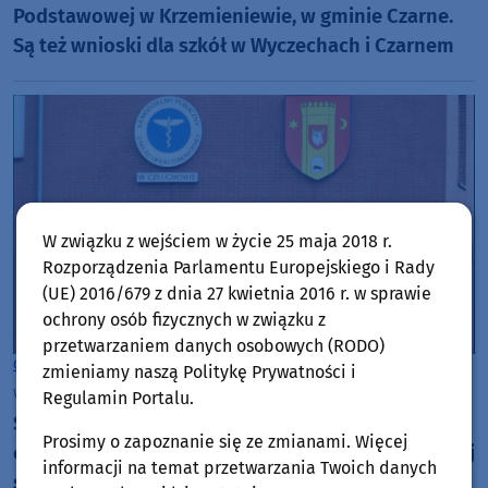
Podstawowej w Krzemieniewie, w gminie Czarne.
Są też wnioski dla szkół w Wyczechach i Czarnem
W związku z wejściem w życie 25 maja 2018 r.
Rozporządzenia Parlamentu Europejskiego i Rady
(UE) 2016/679 z dnia 27 kwietnia 2016 r. w sprawie
ochrony osób fizycznych w związku z
przetwarzaniem danych osobowych (RODO)
Człuchów
zmieniamy naszą Politykę Prywatności i
wtorek, 4 sierpnia 2026, 07:18
Regulamin Portalu.
Sto łóżek to za mało. Władze powiatu
Prosimy o zapoznanie się ze zmianami. Więcej
człuchowskiego przymierzają się do budowy nowej
informacji na temat przetwarzania Twoich danych
siedziby dla hospicjum i ZOL