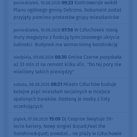
09:23
Kontrowersje wokół
poniedziałek, 10.08.2026
Planu ogólnego gminy Debrzno. Dokument został
przyjęty pomimo protestów grupy mieszkańców
07:56
W Człuchowie rosną
poniedziałek, 10.08.2026
mury magazynu z funkcją tymczasowego ukrycia
ludności. Budynek ma wzmocnioną konstrukcję
08:30
Gmina Czarne pozyskała
niedziela, 09.08.2026
aż 33 mln zł na remont kilku ulic. "Do tej pory nie
mieliśmy takich pieniędzy"
08:21
Miasto Człuchów buduje
sobota, 08.08.2026
kolejne pięć mieszkań socjalnych w miejsce
spalonych baraków. Dostaną je osoby z listy
oczekujących
15:09
DJ Casprov świętuje 20-
piątek, 07.08.2026
lecie kariery. Nowy singiel &quot;Feel the
Sunshine&quot; powstał... na plaży w Człuchowie