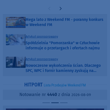
Poprzednia strona
Następna strona
Mega lato z Weekend FM - poranny konkurs
w Weekend FM
Artykuł sponsorowany
Spółdzielnia "Pomorzanka" w Człuchowie
informuje o przetargach i ofertach najmu
Artykuł sponsorowany
Nowoczesne wykończenia ścian. Dlaczego
SPC, WPC i fornir kamienny zyskują na
popularności?
HITPORT
Lista Przebojów Weekend FM
Notowanie nr
4440
z dnia
2026-08-09