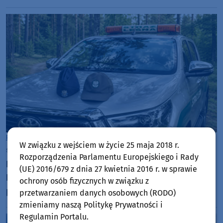
Powiat Kościerski
W związku z wejściem w życie 25 maja 2018 r.
środa, 15 lipca 2026, 11:36
Rozporządzenia Parlamentu Europejskiego i Rady
Nie obyło się bez mandatów i pouczeń.
(UE) 2016/679 z dnia 27 kwietnia 2016 r. w sprawie
Funkcjonariusze Straży Leśnej i na wspólnych
ochrony osób fizycznych w związku z
patrolach w lasach w Dziemianach i Lipuszu
przetwarzaniem danych osobowych (RODO)
zmieniamy naszą Politykę Prywatności i
Regulamin Portalu.