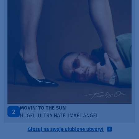
ITEPE ITEDE
3
SANAH
Głosuj na swoje ulubione utwory!