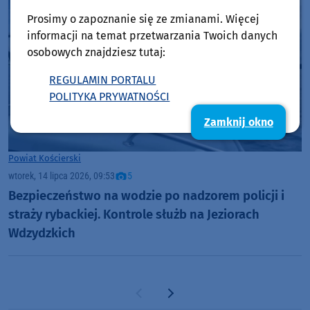
Prosimy o zapoznanie się ze zmianami. Więcej
informacji na temat przetwarzania Twoich danych
osobowych znajdziesz tutaj:
REGULAMIN PORTALU
POLITYKA PRYWATNOŚCI
Zamknij okno
Powiat Kościerski
wtorek, 14 lipca 2026, 09:53
5
Bezpieczeństwo na wodzie po nadzorem policji i
straży rybackiej. Kontrole służb na Jeziorach
Wdzydzkich
Poprzednia strona
Następna strona