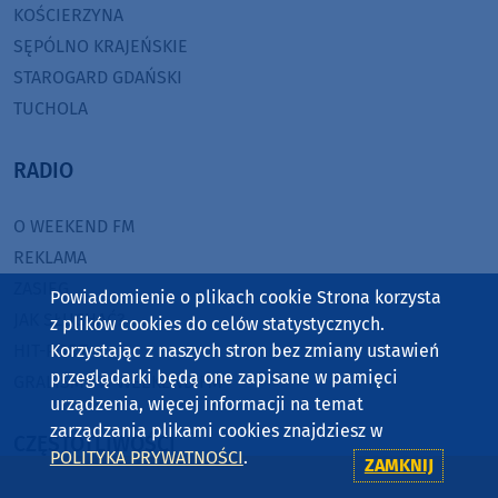
KOŚCIERZYNA
SĘPÓLNO KRAJEŃSKIE
STAROGARD GDAŃSKI
TUCHOLA
RADIO
O WEEKEND FM
REKLAMA
ZASIĘG
Powiadomienie o plikach cookie Strona korzysta
JAK SŁUCHAĆ?
z plików cookies do celów statystycznych.
Korzystając z naszych stron bez zmiany ustawień
HIT-PORT
przeglądarki będą one zapisane w pamięci
GRALIŚMY W WEEKEND FM
urządzenia, więcej informacji na temat
zarządzania plikami cookies znajdziesz w
CZĘSTOTLIWOŚCI
POLITYKA PRYWATNOŚCI
.
ZAMKNIJ