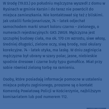
W środę (19.03.) po południu mężczyzna wyszedł z domu w
Rysinach w gminie Karsin i do teraz nie powrócił do
miejsca zamieszkania. Nie kontaktował się też z bliskimi.
Jak ustalili funkcjonariusze, 74 – latek odjechał
samochodem marki smart koloru czarno – zielonego, o
numerach rejestracyjnych: GKS 2WG9. Mężczyzna jest
szczupłej budowy ciała, ma ok. 170 cm wzrostu, siwe włosy,
średniej długości, zielone oczy, siwą brodę, nosi okulary
korekcyjne. 74 - latek utyka, ma laskę. W dniu zaginięcia
mężczyzna był ubrany w szary polar, jasne, niebieskie
spodnie dresowe i czarne buty typu gumofilce. Miał przy
sobie również zieloną torbę na ramieniu.
Osoby, które posiadają informacje pomocne w ustaleniu
miejsca pobytu zaginionego, proszone są o kontakt
Komendą Powiatową Policji w Kościerzynie, najbliższym
komisariatem lub pod numerem 112.