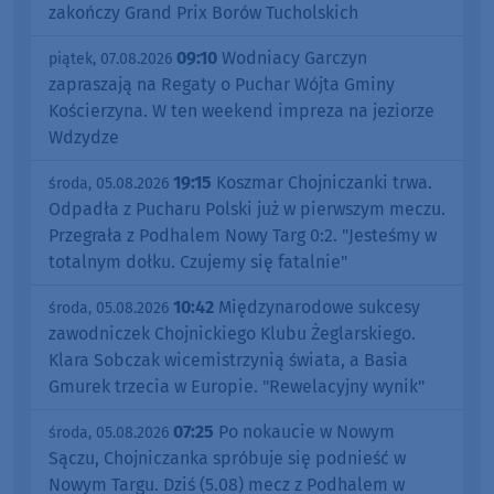
zakończy Grand Prix Borów Tucholskich
09:10
Wodniacy Garczyn
piątek, 07.08.2026
zapraszają na Regaty o Puchar Wójta Gminy
Kościerzyna. W ten weekend impreza na jeziorze
Wdzydze
19:15
Koszmar Chojniczanki trwa.
środa, 05.08.2026
Odpadła z Pucharu Polski już w pierwszym meczu.
Przegrała z Podhalem Nowy Targ 0:2. "Jesteśmy w
totalnym dołku. Czujemy się fatalnie"
10:42
Międzynarodowe sukcesy
środa, 05.08.2026
zawodniczek Chojnickiego Klubu Żeglarskiego.
Klara Sobczak wicemistrzynią świata, a Basia
Gmurek trzecia w Europie. "Rewelacyjny wynik"
07:25
Po nokaucie w Nowym
środa, 05.08.2026
Sączu, Chojniczanka spróbuje się podnieść w
Nowym Targu. Dziś (5.08) mecz z Podhalem w