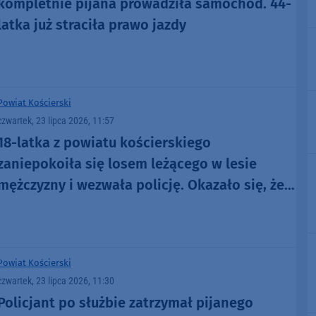
kompletnie pijana prowadziła samochód. 44-
latka już straciła prawo jazdy
Powiat Kościerski
czwartek, 23 lipca 2026, 11:57
18-latka z powiatu kościerskiego
zaniepokoiła się losem leżącego w lesie
mężczyzny i wezwała policję. Okazało się, że
44-latek był poszukiwany
Powiat Kościerski
czwartek, 23 lipca 2026, 11:30
Policjant po służbie zatrzymał pijanego