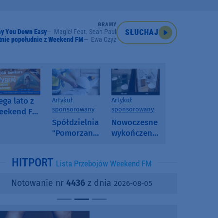
GRAMY
ay You Down Easy
Magic! Feat. Sean Paul
SŁUCHAJ
tnie popołudnie z Weekend FM
Ewa Czyż
ga lato z
Artykuł
Artykuł
sponsorowany
sponsorowany
eekend FM
 poranny
Spółdzielnia
Nowoczesne
onkurs w
"Pomorzanka"
wykończenia
eekend FM
w
ścian.
Człuchowie
Dlaczego
HITPORT
Lista Przebojów Weekend FM
informuje o
SPC, WPC i
przetargach
fornir
Notowanie nr
4436
z dnia
2026-08-05
i ofertach
kamienny
najmu
zyskują na
popularności?