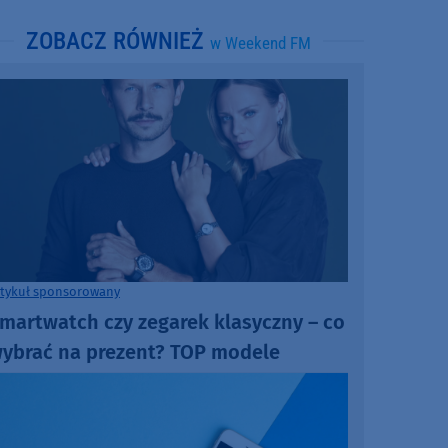
ZOBACZ RÓWNIEŻ
w Weekend FM
rtykuł sponsorowany
martwatch czy zegarek klasyczny – co
ybrać na prezent? TOP modele