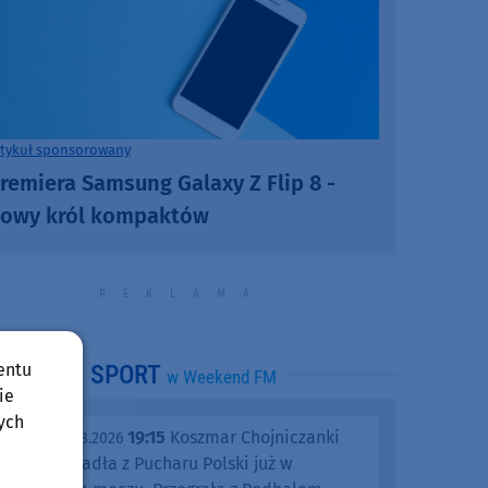
rtykuł sponsorowany
remiera Samsung Galaxy Z Flip 8 -
owy król kompaktów
entu
SPORT
w Weekend FM
ie
ych
19:15
Koszmar Chojniczanki
środa, 05.08.2026
trwa. Odpadła z Pucharu Polski już w