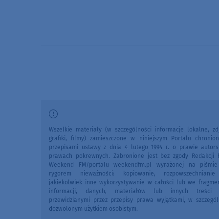
Wszelkie materiały (w szczególności informacje lokalne, zdj
grafiki, filmy) zamieszczone w niniejszym Portalu chronio
przepisami ustawy z dnia 4 lutego 1994 r. o prawie autors
prawach pokrewnych. Zabronione jest bez zgody Redakcji 
Weekend FM/portalu weekendfm.pl wyrażonej na piśmi
rygorem nieważności: kopiowanie, rozpowszechniani
jakiekolwiek inne wykorzystywanie w całości lub we fragme
informacji, danych, materiałów lub innych treści 
przewidzianymi przez przepisy prawa wyjątkami, w szczegól
dozwolonym użytkiem osobistym.