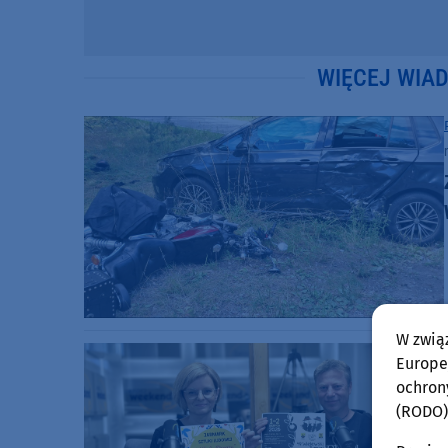
WIĘCEJ WIA
W zwią
Europej
ochron
(RODO)