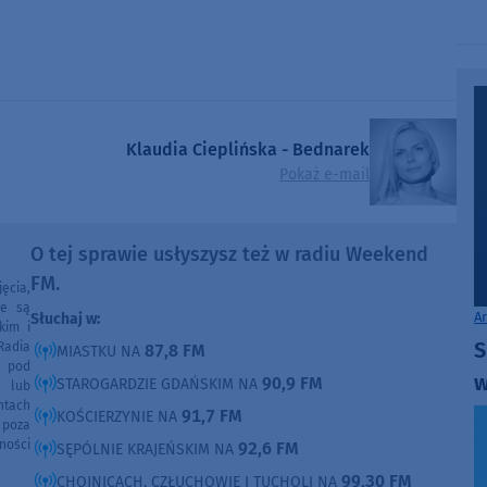
Klaudia Cieplińska - Bednarek
Pokaż e-mail
O tej sprawie usłyszysz też w radiu Weekend
FM.
ęcia,
ne są
A
Słuchaj w:
kim i
S
Radia
87,8 FM
MIASTKU NA
e pod
w
90,9 FM
STAROGARDZIE GDAŃSKIM NA
e lub
ntach
91,7 FM
KOŚCIERZYNIE NA
poza
ności
92,6 FM
SĘPÓLNIE KRAJEŃSKIM NA
99,30 FM
CHOJNICACH, CZŁUCHOWIE I TUCHOLI NA