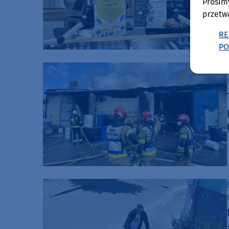
Prosim
przetw
RE
PO