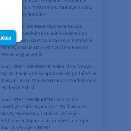
pierwszym meczu. Przegrała z Podhalem
Nowy Targ 0:2. "Jesteśmy w totalnym dołku.
Czujemy się fatalnie"
10:42
Międzynarodowe
środa, 05.08.2026
sukcesy zawodniczek Chojnickiego Klubu
 okno
Żeglarskiego. Klara Sobczak wicemistrzynią
świata, a Basia Gmurek trzecia w Europie.
"Rewelacyjny wynik"
07:25
Po nokaucie w Nowym
środa, 05.08.2026
Sączu, Chojniczanka spróbuje się podnieść w
Nowym Targu. Dziś (5.08) mecz z Podhalem w
Pucharze Polski
06:48
"Nic więcej nie
środa, 05.08.2026
mógłbym sobie wymarzyć". Wychowanek
Baszty Bytów Kamil Małecki dziękuje
kibicom za wsparcie na pierwszym etapie
Tour de Pologne (FOTO)