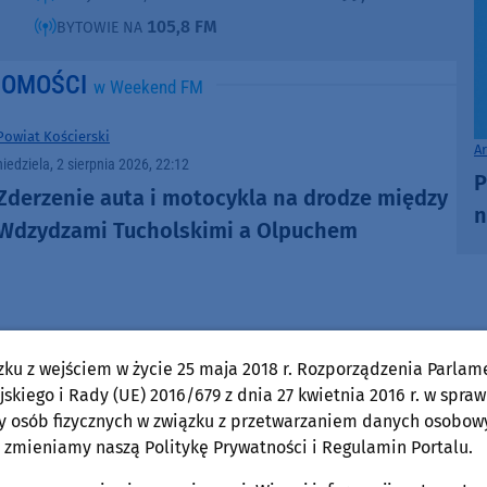
105,8 FM
BYTOWIE NA
DOMOŚCI
w Weekend FM
Powiat Kościerski
A
niedziela, 2 sierpnia 2026, 22:12
P
Zderzenie auta i motocykla na drodze między
n
Wdzydzami Tucholskimi a Olpuchem
zku z wejściem w życie 25 maja 2018 r. Rozporządzenia Parlam
Rozmowy w Weekend FM
Powiat Kościerski
skiego i Rady (UE) 2016/679 z dnia 27 kwietnia 2016 r. w spraw
piątek, 31 lipca 2026, 12:43
y osób fizycznych w związku z przetwarzaniem danych osobow
Dwa dni (1-2.08) z żywym słowem. Przed nami
 zmieniamy naszą Politykę Prywatności i Regulamin Portalu.
49. Wielewski Turniej Gawędziarzy