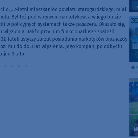
 clio, 32-letni mieszkaniec powiatu starogardzkiego, miał
lu. Był też pod wpływem narkotyków, a w jego bluzie
li w policyjnych systemach także pasażera. Okazało się,
 więzienia. Także przy nim funkcjonariusze znaleźli
u. 32-latek usłyszy zarzut posiadania narkotyków oraz jazdy
zi mu do do 3 lat więzienia. Jego kompan, po odbyciu
lejne 3 lata.