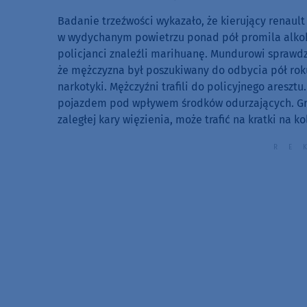
Badanie trzeźwości wykazało, że kierujący renault
w wydychanym powietrzu ponad pół promila alkoho
policjanci znaleźli marihuanę. Mundurowi sprawdzi
że mężczyzna był poszukiwany do odbycia pół roku
narkotyki. Mężczyźni trafili do policyjnego areszt
pojazdem pod wpływem środków odurzających. Gro
zaległej kary więzienia, może trafić na kratki na ko