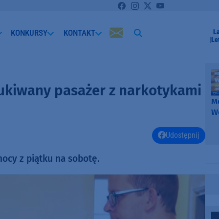
KONKURSY
KONTAKT
L
Le
zukiwany pasażer z narkotykami
Me
W
-
k
Udostępnij
W
nocy z piątku na sobotę.