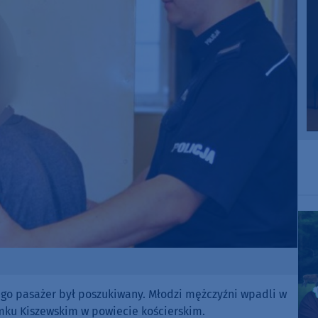
ego pasażer był poszukiwany. Młodzi mężczyźni wpadli w
Zamku Kiszewskim w powiecie kościerskim.