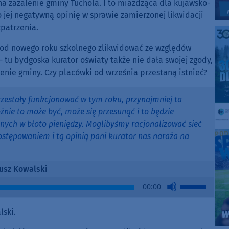
a zażalenie gminy Tuchola. I to miażdżąca dla kujawsko-
o jej negatywną opinię w sprawie zamierzonej likwidacji
zpatrzenia.
e od nowego roku szkolnego zlikwidować ze względów
- tu bydgoska kurator oświaty także nie dała swojej zgody,
enie gminy. Czy placówki od września przestaną istnieć?
 przestały funkcjonować w tym roku, przynajmniej ta
żnie to może być, może się przesunąć i to będzie
nych w błoto pieniędzy. Moglibyśmy racjonalizować sieć
ostępowaniem i tą opinią pani kurator nas naraża na
usz Kowalski
Use
00:00
Up/Down
Arrow
lski.
keys