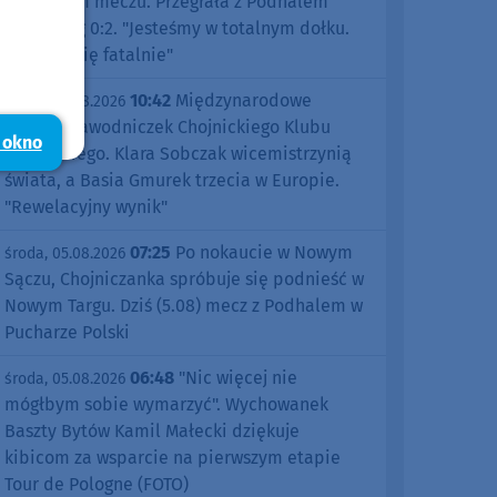
pierwszym meczu. Przegrała z Podhalem
Nowy Targ 0:2. "Jesteśmy w totalnym dołku.
Czujemy się fatalnie"
10:42
Międzynarodowe
środa, 05.08.2026
sukcesy zawodniczek Chojnickiego Klubu
 okno
Żeglarskiego. Klara Sobczak wicemistrzynią
świata, a Basia Gmurek trzecia w Europie.
"Rewelacyjny wynik"
07:25
Po nokaucie w Nowym
środa, 05.08.2026
Sączu, Chojniczanka spróbuje się podnieść w
Nowym Targu. Dziś (5.08) mecz z Podhalem w
Pucharze Polski
06:48
"Nic więcej nie
środa, 05.08.2026
mógłbym sobie wymarzyć". Wychowanek
Baszty Bytów Kamil Małecki dziękuje
kibicom za wsparcie na pierwszym etapie
Tour de Pologne (FOTO)