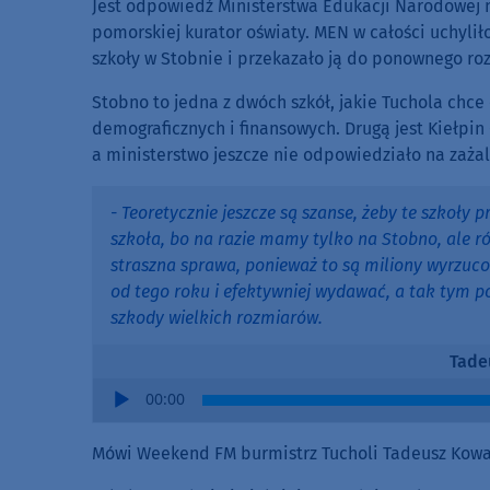
Jest odpowiedź Ministerstwa Edukacji Narodowej n
pomorskiej kurator oświaty. MEN w całości uchylił
szkoły w Stobnie i przekazało ją do ponownego ro
Stobno to jedna z dwóch szkół, jakie Tuchola chc
demograficznych i finansowych. Drugą jest Kiełpin 
a ministerstwo jeszcze nie odpowiedziało na zażal
- Teoretycznie jeszcze są szanse, żeby te szkoły
szkoła, bo na razie mamy tylko na Stobno, ale ró
straszna sprawa, ponieważ to są miliony wyrzuco
od tego roku i efektywniej wydawać, a tak tym p
szkody wielkich rozmiarów.
Tade
Audio
00:00
Player
Mówi Weekend FM burmistrz Tucholi Tadeusz Kowa