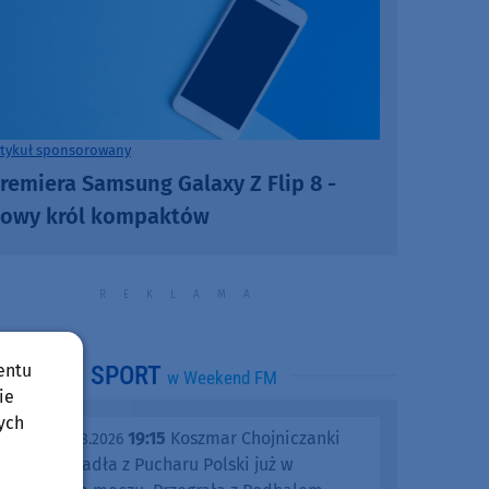
rtykuł sponsorowany
remiera Samsung Galaxy Z Flip 8 -
owy król kompaktów
entu
SPORT
w Weekend FM
ie
ych
19:15
Koszmar Chojniczanki
środa, 05.08.2026
trwa. Odpadła z Pucharu Polski już w