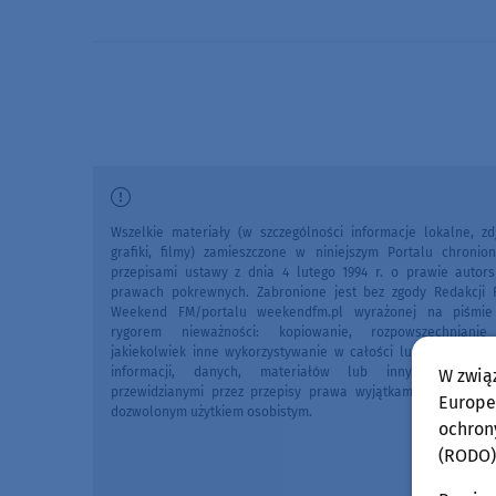
Wszelkie materiały (w szczególności informacje lokalne, zdj
grafiki, filmy) zamieszczone w niniejszym Portalu chronio
przepisami ustawy z dnia 4 lutego 1994 r. o prawie autors
prawach pokrewnych. Zabronione jest bez zgody Redakcji 
Weekend FM/portalu weekendfm.pl wyrażonej na piśmi
rygorem nieważności: kopiowanie, rozpowszechniani
jakiekolwiek inne wykorzystywanie w całości lub we fragme
informacji, danych, materiałów lub innych treści 
W zwią
przewidzianymi przez przepisy prawa wyjątkami, w szczegól
Europej
dozwolonym użytkiem osobistym.
ochron
(RODO)