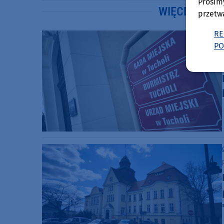
Prosim
WIĘCEJ WIA
przetw
RE
PO