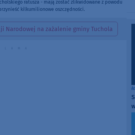
to
ucholskiego ratusza - mają zostać zlikwidowane z powodu
increase
przynieść kilkumilionowe oszczędności.
or
decrease
ji Narodowej na zażalenie gminy Tuchola
volume.
A
S
w