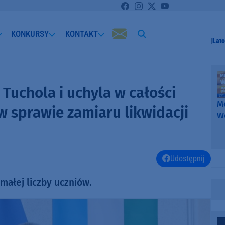
KONKURSY
KONTAKT
Lato
Tuchola i uchyla w całości
Me
w sprawie zamiaru likwidacji
W
-
k
W
Udostępnij
małej liczby uczniów.