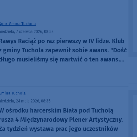
Sport
Gmina Tuchola
niedziela, 7 czerwca 2026, 08:58
Rawys Raciąż po raz pierwszy w IV lidze. Klub
z gminy Tuchola zapewnił sobie awans. "Dość
długo musieliśmy się martwić o ten awans,
ale ostatecznie się udało"
Gmina Tuchola
niedziela, 24 maja 2026, 08:35
W ośrodku harcerskim Biała pod Tucholą
rusza 4 Międzynarodowy Plener Artystyczny.
Za tydzień wystawa prac jego uczestników