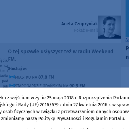
Aneta Czupryniak
Pokaż e-mail
A
P
O tej sprawie usłyszysz też w radiu Weekend
n
FM.
ęcia,
ne są
Słuchaj w:
kim i
Radia
87,8 FM
MIASTKU NA
e pod
90,9 FM
STAROGARDZIE GDAŃSKIM NA
e lub
ntach
91,7 FM
KOŚCIERZYNIE NA
poza
zku z wejściem w życie 25 maja 2018 r. Rozporządzenia Parlam
ności
92,6 FM
SĘPÓLNIE KRAJEŃSKIM NA
skiego i Rady (UE) 2016/679 z dnia 27 kwietnia 2016 r. w spraw
99,30 FM
y osób fizycznych w związku z przetwarzaniem danych osobow
CHOJNICACH, CZŁUCHOWIE I TUCHOLI NA
 zmieniamy naszą Politykę Prywatności i Regulamin Portalu.
105,8 FM
BYTOWIE NA