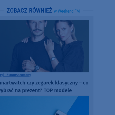
ZOBACZ RÓWNIEŻ
w Weekend FM
rtykuł sponsorowany
martwatch czy zegarek klasyczny – co
ybrać na prezent? TOP modele