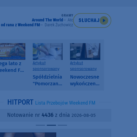
GRAMY
Around The World
Atc
SŁUCHAJ
 od rana z Weekend FM
Darek Żuchowicz
ga lato z
Artykuł
Artykuł
sponsorowany
sponsorowany
eekend FM
 poranny
Spółdzielnia
Nowoczesne
onkurs w
"Pomorzanka"
wykończenia
eekend FM
w
ścian.
Człuchowie
Dlaczego
HITPORT
Lista Przebojów Weekend FM
informuje o
SPC, WPC i
przetargach
fornir
Notowanie nr
4436
z dnia
2026-08-05
i ofertach
kamienny
najmu
zyskują na
popularności?