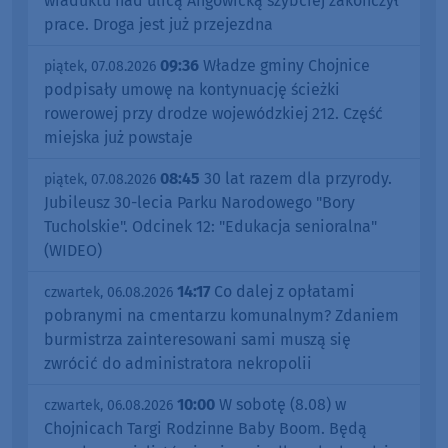
wiaduktu nad ulicą Angowicką szybciej zakończył
prace. Droga jest już przejezdna
09:36
Władze gminy Chojnice
piątek, 07.08.2026
podpisały umowę na kontynuację ścieżki
rowerowej przy drodze wojewódzkiej 212. Część
miejska już powstaje
08:45
30 lat razem dla przyrody.
piątek, 07.08.2026
Jubileusz 30-lecia Parku Narodowego "Bory
Tucholskie". Odcinek 12: "Edukacja senioralna"
(WIDEO)
14:17
Co dalej z opłatami
czwartek, 06.08.2026
pobranymi na cmentarzu komunalnym? Zdaniem
burmistrza zainteresowani sami muszą się
zwrócić do administratora nekropolii
10:00
W sobotę (8.08) w
czwartek, 06.08.2026
Chojnicach Targi Rodzinne Baby Boom. Będą