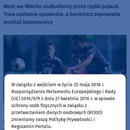
Most we Wiecku uszkodzony przez ciężki pojazd.
Trwa szukanie sprawców, a burmistrz zapowiada
montaż bramownicy
W związku z wejściem w życie 25 maja 2018 r.
Rozporządzenia Parlamentu Europejskiego i Rady
(UE) 2016/679 z dnia 27 kwietnia 2016 r. w sprawie
ochrony osób fizycznych w związku z
Sport
Chojnice
przetwarzaniem danych osobowych (RODO)
środa, 5 sierpnia 2026, 19:15
zmieniamy naszą Politykę Prywatności i
Koszmar Chojniczanki trwa. Odpadła z Pucharu
Regulamin Portalu.