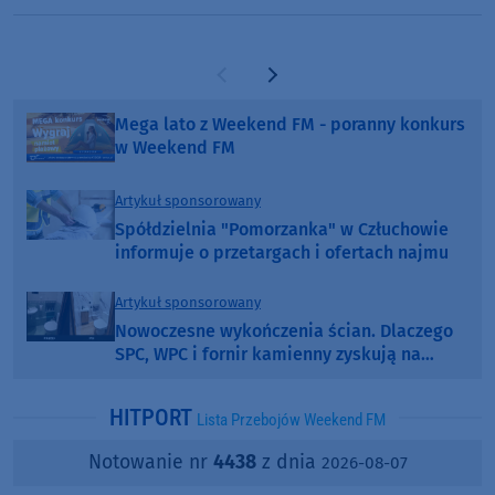
Europie. "Rewelacyjny wynik"
Poprzednia strona
Następna strona
Mega lato z Weekend FM - poranny konkurs
w Weekend FM
Artykuł sponsorowany
Spółdzielnia "Pomorzanka" w Człuchowie
informuje o przetargach i ofertach najmu
Artykuł sponsorowany
Nowoczesne wykończenia ścian. Dlaczego
SPC, WPC i fornir kamienny zyskują na
popularności?
HITPORT
Lista Przebojów Weekend FM
Notowanie nr
4438
z dnia
2026-08-07