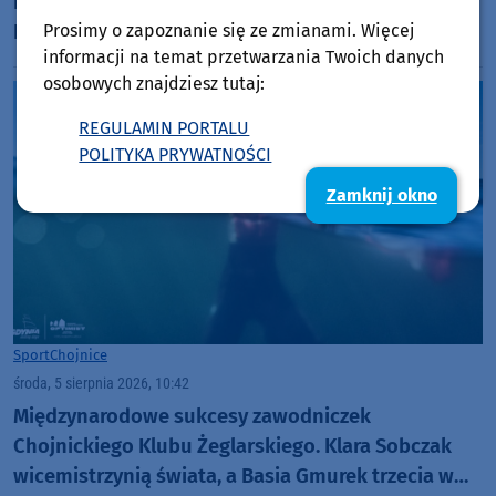
Polski już w pierwszym meczu. Przegrała z
Podhalem Nowy Targ 0:2. "Jesteśmy w totalnym
Prosimy o zapoznanie się ze zmianami. Więcej
informacji na temat przetwarzania Twoich danych
dołku. Czujemy się fatalnie"
osobowych znajdziesz tutaj:
REGULAMIN PORTALU
POLITYKA PRYWATNOŚCI
Zamknij okno
Sport
Chojnice
środa, 5 sierpnia 2026, 10:42
Międzynarodowe sukcesy zawodniczek
Chojnickiego Klubu Żeglarskiego. Klara Sobczak
wicemistrzynią świata, a Basia Gmurek trzecia w