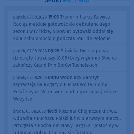
SPORT
w Weekend FM
15:03
Trener piłkarzy Rawysa
piątek, 07.08.2026
Raciąż melduje gotowość do debiutanckiego
sezonu w IV lidze, a powiat bytowski oddał się
kolarskim emocjom podczas Tour de Pologne
09:26
Śliwicka Dyszka po raz
piątek, 07.08.2026
dziesiąty. Jutrzejszy (8.08) bieg w gminie Śliwice
zakończy Grand Prix Borów Tucholskich
09:10
Wodniacy Garczyn
piątek, 07.08.2026
zapraszają na Regaty o Puchar Wójta Gminy
Kościerzyna. W ten weekend impreza na jeziorze
Wdzydze
19:15
Koszmar Chojniczanki trwa.
środa, 05.08.2026
Odpadła z Pucharu Polski już w pierwszym meczu.
Przegrała z Podhalem Nowy Targ 0:2. "Jesteśmy w
totalnym dołku. Czujemy się fatalnie"