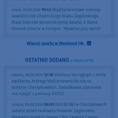
10:42
Międzynarodowe sukcesy
środa, 05.08.2026
zawodniczek Chojnickiego Klubu Żeglarskiego.
Klara Sobczak wicemistrzynią świata, a Basia
Gmurek trzecia w Europie. "Rewelacyjny wynik"
Więcej sportu w Weekend FM
OSTATNIO DODANO
w Weekend FM
12:38
Strażacy wyciągnęli z wody
sobota, 08.08.2026
wędkarza, którego łódź przewróciła się na
Jeziorze Charzykowskim. Świadkowie zdarzenia
nie ruszyli z pomocą (FOTO)
09:03
Dziś (8.08) w Charzykowach
sobota, 08.08.2026
ostatni dzień Festiwalu Piosenki Żeglarskiej.
Wystąpią między innymi Chór Zawisza Czarny