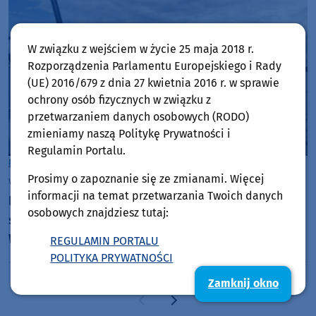
W związku z wejściem w życie 25 maja 2018 r.
Rozporządzenia Parlamentu Europejskiego i Rady
(UE) 2016/679 z dnia 27 kwietnia 2016 r. w sprawie
ochrony osób fizycznych w związku z
przetwarzaniem danych osobowych (RODO)
zmieniamy naszą Politykę Prywatności i
Regulamin Portalu.
Powiat Kościerski
Prosimy o zapoznanie się ze zmianami. Więcej
wtorek, 14 lipca 2026, 09:53
5
informacji na temat przetwarzania Twoich danych
Bezpieczeństwo na wodzie po nadzorem policji i
osobowych znajdziesz tutaj:
straży rybackiej. Kontrole służb na Jeziorach
Wdzydzkich
REGULAMIN PORTALU
POLITYKA PRYWATNOŚCI
Zamknij okno
Poprzednia strona
Następna strona