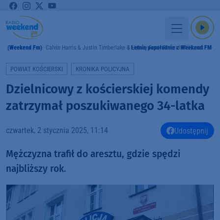
 Me (Weekend Fm)
Calvin Harris & Justin Timberlake & Halsey Feat. Pharrell Williams
Letnie popołudnie z Weekend FM
E
POWIAT KOŚCIERSKI
KRONIKA POLICYJNA
Dzielnicowy z kościerskiej komendy
zatrzymał poszukiwanego 34-latka
czwartek, 2 stycznia 2025, 11:14
Udostępnij
Mężczyzna trafił do aresztu, gdzie spędzi
najbliższy rok.