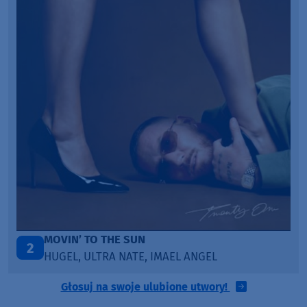
TAŃCZ!
3
BLETKA
Głosuj na swoje ulubione utwory!