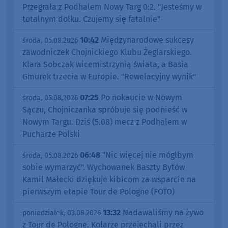
Przegrała z Podhalem Nowy Targ 0:2. "Jesteśmy w
totalnym dołku. Czujemy się fatalnie"
10:42
Międzynarodowe sukcesy
środa, 05.08.2026
zawodniczek Chojnickiego Klubu Żeglarskiego.
Klara Sobczak wicemistrzynią świata, a Basia
Gmurek trzecia w Europie. "Rewelacyjny wynik"
07:25
Po nokaucie w Nowym
środa, 05.08.2026
Sączu, Chojniczanka spróbuje się podnieść w
Nowym Targu. Dziś (5.08) mecz z Podhalem w
Pucharze Polski
06:48
"Nic więcej nie mógłbym
środa, 05.08.2026
sobie wymarzyć". Wychowanek Baszty Bytów
Kamil Małecki dziękuje kibicom za wsparcie na
pierwszym etapie Tour de Pologne (FOTO)
13:32
Nadawaliśmy na żywo
poniedziałek, 03.08.2026
z Tour de Pologne. Kolarze przejechali przez