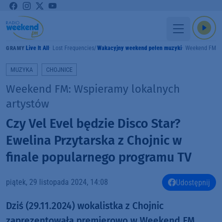
Live It All
Lost Frequencies
Wakacyjny weekend pełen muzyki
Weekend FM
GRAMY
MUZYKA
CHOJNICE
Weekend FM: Wspieramy lokalnych
artystów
Czy Vel Evel będzie Disco Star?
Ewelina Przytarska z Chojnic w
finale popularnego programu TV
piątek, 29 listopada 2024, 14:08
Udostępnij
Dziś (29.11.2024) wokalistka z Chojnic
zaprezentowała premierowo w Weekend FM