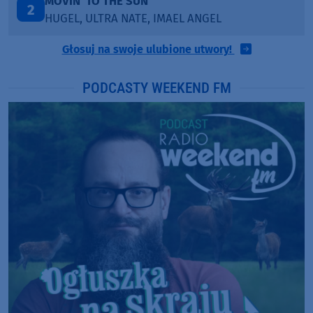
LEGENDARY LOVERS (SAVE ME)
3
KATY PERRY & CHIEF KEEF
Głosuj na swoje ulubione utwory!
PODCASTY WEEKEND FM