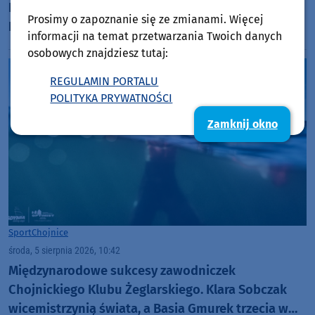
Polski już w pierwszym meczu. Przegrała z
Prosimy o zapoznanie się ze zmianami. Więcej
Podhalem Nowy Targ 0:2. "Jesteśmy w totalnym
informacji na temat przetwarzania Twoich danych
dołku. Czujemy się fatalnie"
osobowych znajdziesz tutaj:
REGULAMIN PORTALU
POLITYKA PRYWATNOŚCI
Zamknij okno
Sport
Chojnice
środa, 5 sierpnia 2026, 10:42
Międzynarodowe sukcesy zawodniczek
Chojnickiego Klubu Żeglarskiego. Klara Sobczak
wicemistrzynią świata, a Basia Gmurek trzecia w