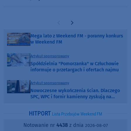
Europie. "Rewelacyjny wynik"
Poprzednia strona
Następna strona
Mega lato z Weekend FM - poranny konkurs
w Weekend FM
Artykuł sponsorowany
Spółdzielnia "Pomorzanka" w Człuchowie
informuje o przetargach i ofertach najmu
Artykuł sponsorowany
Nowoczesne wykończenia ścian. Dlaczego
SPC, WPC i fornir kamienny zyskują na
popularności?
HITPORT
Lista Przebojów Weekend FM
Notowanie nr
4438
z dnia
2026-08-07