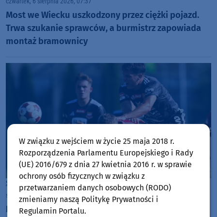
czwartek, 6 sierpnia 2026, 07:37
Most we Wiecku uszkodzony przez ciężki pojazd.
Trwa szukanie sprawców, a burmistrz zapowiada
montaż bramownicy
W związku z wejściem w życie 25 maja 2018 r.
Rozporządzenia Parlamentu Europejskiego i Rady
(UE) 2016/679 z dnia 27 kwietnia 2016 r. w sprawie
ochrony osób fizycznych w związku z
Sport
Chojnice
przetwarzaniem danych osobowych (RODO)
środa, 5 sierpnia 2026, 19:15
zmieniamy naszą Politykę Prywatności i
Koszmar Chojniczanki trwa. Odpadła z Pucharu
Regulamin Portalu.