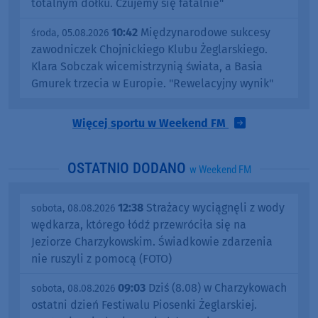
totalnym dołku. Czujemy się fatalnie"
10:42
Międzynarodowe sukcesy
środa, 05.08.2026
zawodniczek Chojnickiego Klubu Żeglarskiego.
Klara Sobczak wicemistrzynią świata, a Basia
Gmurek trzecia w Europie. "Rewelacyjny wynik"
Więcej sportu w Weekend FM
OSTATNIO DODANO
w Weekend FM
12:38
Strażacy wyciągnęli z wody
sobota, 08.08.2026
wędkarza, którego łódź przewróciła się na
Jeziorze Charzykowskim. Świadkowie zdarzenia
nie ruszyli z pomocą (FOTO)
09:03
Dziś (8.08) w Charzykowach
sobota, 08.08.2026
ostatni dzień Festiwalu Piosenki Żeglarskiej.