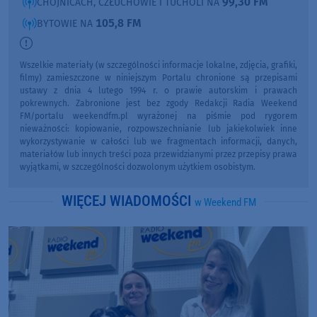
99,30 FM
CHOJNICACH, CZŁUCHOWIE I TUCHOLI NA
105,8 FM
BYTOWIE NA
Wszelkie materiały (w szczególności informacje lokalne, zdjęcia, grafiki,
filmy) zamieszczone w niniejszym Portalu chronione są przepisami
ustawy z dnia 4 lutego 1994 r. o prawie autorskim i prawach
pokrewnych. Zabronione jest bez zgody Redakcji Radia Weekend
FM/portalu weekendfm.pl wyrażonej na piśmie pod rygorem
nieważności: kopiowanie, rozpowszechnianie lub jakiekolwiek inne
wykorzystywanie w całości lub we fragmentach informacji, danych,
materiałów lub innych treści poza przewidzianymi przez przepisy prawa
wyjątkami, w szczególności dozwolonym użytkiem osobistym.
WIĘCEJ WIADOMOŚCI
w Weekend FM