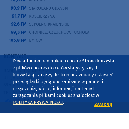
MIASTKO
90,9 FM
STAROGARD GDAŃSKI
91,7 FM
KOŚCIERZYNA
92,6 FM
SĘPÓLNO KRAJEŃSKIE
99,3 FM
CHOJNICE, CZŁUCHÓW, TUCHOLA
105,8 FM
BYTÓW
KONTAKT
Powiadomienie o plikach cookie Strona korzysta
z plików cookies do celów statystycznych.
RADIO WEEKEND SP. Z O.O.
Korzystając z naszych stron bez zmiany ustawień
UL. JANA PAWŁA II 1B
przeglądarki będą one zapisane w pamięci
89-600 CHOJNICE
urządzenia, więcej informacji na temat
TEL. 52 397 11 11
zarządzania plikami cookies znajdziesz w
POLITYKA PRYWATNOŚCI
.
ZAMKNIJ
Copyright © 2001-2026 Radio Weekend Sp. z o.o., PETRUS Sp. z
o.o. Korzystanie z portalu oznacza akceptację
regulaminu
,