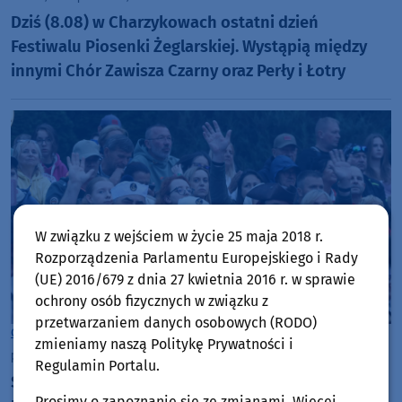
Dziś (8.08) w Charzykowach ostatni dzień
Festiwalu Piosenki Żeglarskiej. Wystąpią między
innymi Chór Zawisza Czarny oraz Perły i Łotry
W związku z wejściem w życie 25 maja 2018 r.
Rozporządzenia Parlamentu Europejskiego i Rady
(UE) 2016/679 z dnia 27 kwietnia 2016 r. w sprawie
ochrony osób fizycznych w związku z
przetwarzaniem danych osobowych (RODO)
Gmina Chojnice
zmieniamy naszą Politykę Prywatności i
piątek, 7 sierpnia 2026, 21:15
50
Regulamin Portalu.
Szanty znów królują w Charzykowach. Ruszył
Prosimy o zapoznanie się ze zmianami. Więcej