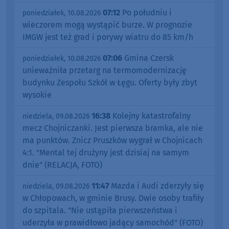
07:12
Po południu i
poniedziałek, 10.08.2026
wieczorem mogą wystąpić burze. W prognozie
IMGW jest też grad i porywy wiatru do 85 km/h
07:06
Gmina Czersk
poniedziałek, 10.08.2026
unieważniła przetarg na termomodernizację
budynku Zespołu Szkół w Łęgu. Oferty były zbyt
wysokie
16:38
Kolejny katastrofalny
niedziela, 09.08.2026
mecz Chojniczanki. Jest pierwsza bramka, ale nie
ma punktów. Znicz Pruszków wygrał w Chojnicach
4:1. "Mental tej drużyny jest dzisiaj na samym
dnie" (RELACJA, FOTO)
11:47
Mazda i Audi zderzyły się
niedziela, 09.08.2026
w Chłopowach, w gminie Brusy. Dwie osoby trafiły
do szpitala. "Nie ustąpiła pierwszeństwa i
uderzyła w prawidłowo jadący samochód" (FOTO)