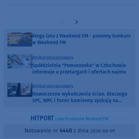
Poprzednia strona
Następna strona
Mega lato z Weekend FM - poranny konkurs
w Weekend FM
Artykuł sponsorowany
Spółdzielnia "Pomorzanka" w Człuchowie
informuje o przetargach i ofertach najmu
Artykuł sponsorowany
Nowoczesne wykończenia ścian. Dlaczego
SPC, WPC i fornir kamienny zyskują na
popularności?
HITPORT
Lista Przebojów Weekend FM
Notowanie nr
4440
z dnia
2026-08-09