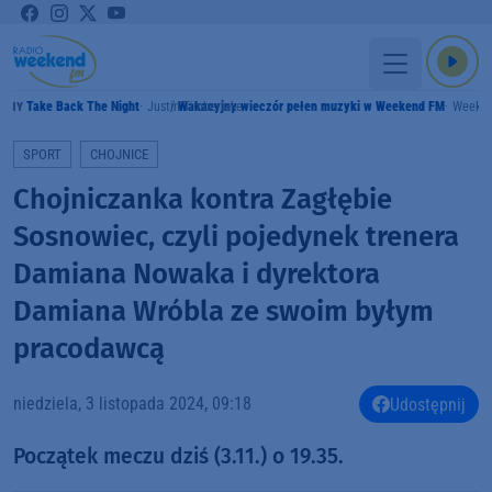
Take Back The Night
Justin Timberlake
Wakacyjny wieczór pełen muzyki w Weekend FM
Weeke
AMY
SPORT
CHOJNICE
Chojniczanka kontra Zagłębie
Sosnowiec, czyli pojedynek trenera
Damiana Nowaka i dyrektora
Damiana Wróbla ze swoim byłym
pracodawcą
niedziela, 3 listopada 2024, 09:18
Udostępnij
Początek meczu dziś (3.11.) o 19.35.