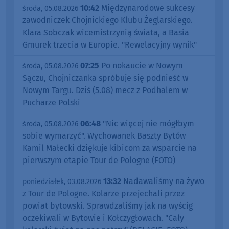
10:42
Międzynarodowe sukcesy
środa, 05.08.2026
zawodniczek Chojnickiego Klubu Żeglarskiego.
Klara Sobczak wicemistrzynią świata, a Basia
Gmurek trzecia w Europie. "Rewelacyjny wynik"
07:25
Po nokaucie w Nowym
środa, 05.08.2026
Sączu, Chojniczanka spróbuje się podnieść w
Nowym Targu. Dziś (5.08) mecz z Podhalem w
Pucharze Polski
06:48
"Nic więcej nie mógłbym
środa, 05.08.2026
sobie wymarzyć". Wychowanek Baszty Bytów
Kamil Małecki dziękuje kibicom za wsparcie na
pierwszym etapie Tour de Pologne (FOTO)
13:32
Nadawaliśmy na żywo
poniedziałek, 03.08.2026
z Tour de Pologne. Kolarze przejechali przez
powiat bytowski. Sprawdzaliśmy jak na wyścig
oczekiwali w Bytowie i Kołczygłowach. "Cały