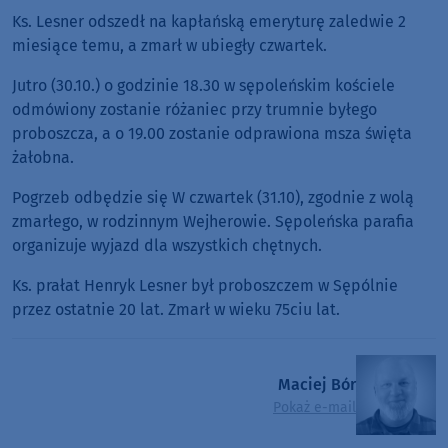
Ks. Lesner odszedł na kapłańską emeryturę zaledwie 2
miesiące temu, a zmarł w ubiegły czwartek.
Jutro (30.10.) o godzinie 18.30 w sępoleńskim kościele
odmówiony zostanie różaniec przy trumnie byłego
proboszcza, a o 19.00 zostanie odprawiona msza święta
żałobna.
Pogrzeb odbędzie się W czwartek (31.10), zgodnie z wolą
zmarłego, w rodzinnym Wejherowie. Sępoleńska parafia
organizuje wyjazd dla wszystkich chętnych.
Ks. prałat Henryk Lesner był proboszczem w Sępólnie
przez ostatnie 20 lat. Zmarł w wieku 75ciu lat.
Maciej Bór
Pokaż e-mail