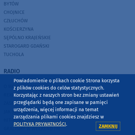
BYTÓW
CHOJNICE
CZŁUCHÓW
KOŚCIERZYNA
SĘPÓLNO KRAJEŃSKIE
STAROGARD GDAŃSKI
TUCHOLA
RADIO
Powiadomienie o plikach cookie Strona korzysta
O WEEKEND FM
z plików cookies do celów statystycznych.
REKLAMA
Korzystając z naszych stron bez zmiany ustawień
przeglądarki będą one zapisane w pamięci
ZASIĘG
urządzenia, więcej informacji na temat
JAK SŁUCHAĆ?
zarządzania plikami cookies znajdziesz w
HIT-PORT
POLITYKA PRYWATNOŚCI
.
ZAMKNIJ
GRALIŚMY W WEEKEND FM