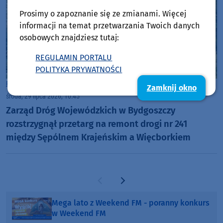
Prosimy o zapoznanie się ze zmianami. Więcej
informacji na temat przetwarzania Twoich danych
osobowych znajdziesz tutaj:
REGULAMIN PORTALU
POLITYKA PRYWATNOŚCI
Powiat Sępoleński
Zamknij okno
środa, 29 lipca 2026, 10:45
Zarząd Dróg Wojewódzkich w Bydgoszczy
rozstrzygnął przetarg na remont drogi nr 241
między Sępólnem Krajeńskim a Więcborkiem
Poprzednia strona
Następna strona
Mega lato z Weekend FM - poranny konkurs
w Weekend FM