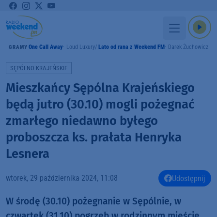
One Call Away
Loud Luxury
Lato od rana z Weekend FM
Darek Żuchowicz
GRAMY
SĘPÓLNO KRAJEŃSKIE
Mieszkańcy Sępólna Krajeńskiego
będą jutro (30.10) mogli pożegnać
zmarłego niedawno byłego
proboszcza ks. prałata Henryka
Lesnera
wtorek, 29 października 2024, 11:08
Udostępnij
W środę (30.10) pożegnanie w Sępólnie, w
czwartek (31.10) pogrzeb w rodzinnym mieście.