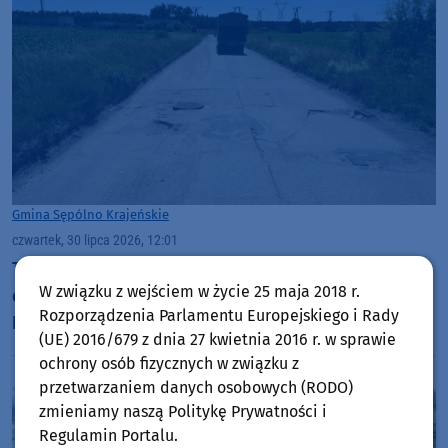
Gmina Sępólno Krajeńskie
czwartek, 30 lipca 2026, 12:01
Trwają prace projektowe związane z budową drogi
W związku z wejściem w życie 25 maja 2018 r.
do Punktu Selektywnej Zbiórki Odpadów
Rozporządzenia Parlamentu Europejskiego i Rady
Komunalnych w Sępólnie Krajeńskim
(UE) 2016/679 z dnia 27 kwietnia 2016 r. w sprawie
ochrony osób fizycznych w związku z
przetwarzaniem danych osobowych (RODO)
zmieniamy naszą Politykę Prywatności i
Regulamin Portalu.