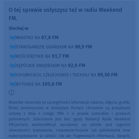
O tej sprawie usłyszysz też w radiu Weekend
FM.
Słuchaj w:
87,8 FM
MIASTKU NA
90,9 FM
STAROGARDZIE GDAŃSKIM NA
91,7 FM
KOŚCIERZYNIE NA
92,6 FM
SĘPÓLNIE KRAJEŃSKIM NA
99,30 FM
CHOJNICACH, CZŁUCHOWIE I TUCHOLI NA
105,8 FM
BYTOWIE NA
Wszelkie materiały (w szczególności informacje lokalne, zdjęcia, grafiki,
filmy) zamieszczone w niniejszym Portalu chronione są przepisami
ustawy z dnia 4 lutego 1994 r. o prawie autorskim i prawach
pokrewnych. Zabronione jest bez zgody Redakcji Radia Weekend
FM/portalu weekendfm.pl wyrażonej na piśmie pod rygorem
nieważności: kopiowanie, rozpowszechnianie lub jakiekolwiek inne
wykorzystywanie w całości lub we fragmentach informacji, danych,