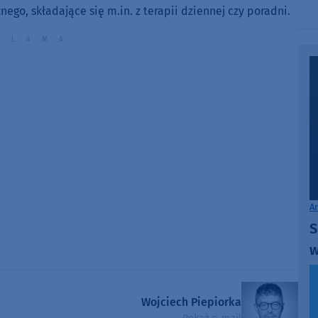
volume.
ego, składające się m.in. z terapii dziennej czy poradni.
A
S
w
Wojciech Piepiorka