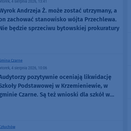
wtorek, 4 sierpnia 2026, 13:41
Wyrok Andrzeja Ż. może zostać utrzymany, a
on zachować stanowisko wójta Przechlewa.
Nie będzie sprzeciwu bytowskiej prokuratury
Gmina Czarne
wtorek, 4 sierpnia 2026, 10:06
Audytorzy pozytywnie oceniają likwidację
Szkoły Podstawowej w Krzemieniewie, w
gminie Czarne. Są też wnioski dla szkół w
Wyczechach i Czarnem
Człuchów