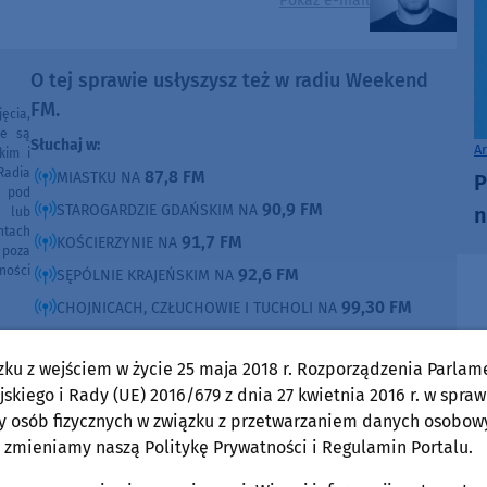
Pokaż e-mail
O tej sprawie usłyszysz też w radiu Weekend
FM.
ęcia,
ne są
Słuchaj w:
A
kim i
Radia
87,8 FM
MIASTKU NA
P
e pod
90,9 FM
STAROGARDZIE GDAŃSKIM NA
n
e lub
ntach
91,7 FM
KOŚCIERZYNIE NA
poza
ności
92,6 FM
SĘPÓLNIE KRAJEŃSKIM NA
99,30 FM
CHOJNICACH, CZŁUCHOWIE I TUCHOLI NA
105,8 FM
BYTOWIE NA
zku z wejściem w życie 25 maja 2018 r. Rozporządzenia Parlam
DOMOŚCI
skiego i Rady (UE) 2016/679 z dnia 27 kwietnia 2016 r. w spraw
w Weekend FM
y osób fizycznych w związku z przetwarzaniem danych osobow
 zmieniamy naszą Politykę Prywatności i Regulamin Portalu.
Człuchów
czwartek, 6 sierpnia 2026, 10:03
8