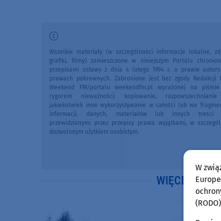
Wszelkie materiały (w szczególności informacje lokalne, zdj
grafiki, filmy) zamieszczone w niniejszym Portalu chronio
przepisami ustawy z dnia 4 lutego 1994 r. o prawie autors
prawach pokrewnych. Zabronione jest bez zgody Redakcji 
Weekend FM/portalu weekendfm.pl wyrażonej na piśmi
rygorem nieważności: kopiowanie, rozpowszechniani
jakiekolwiek inne wykorzystywanie w całości lub we fragme
informacji, danych, materiałów lub innych treści 
przewidzianymi przez przepisy prawa wyjątkami, w szczegól
dozwolonym użytkiem osobistym.
W zwią
WIĘCEJ WIA
Europej
ochron
(RODO)