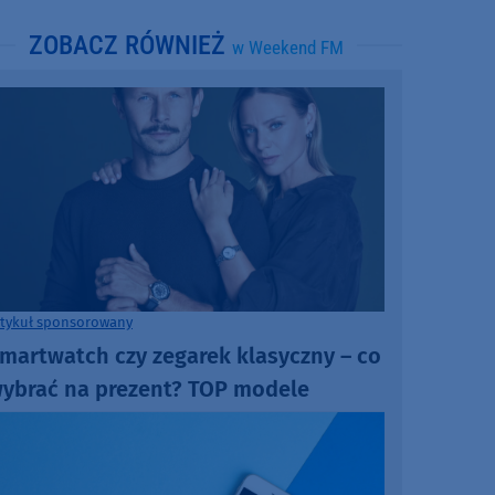
ZOBACZ RÓWNIEŻ
w Weekend FM
rtykuł sponsorowany
martwatch czy zegarek klasyczny – co
ybrać na prezent? TOP modele