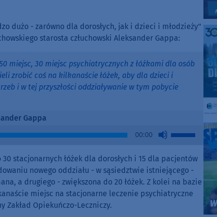
dzo dużo - zarówno dla dorosłych, jak i dzieci i młodzieży"
łuchowskiego starosta człuchowski Aleksander Gappa:
0 miejsc, 30 miejsc psychiatrycznych z łóżkami dla osób
eli zrobić coś na kilkanaście łóżek, aby dla dzieci i
rzeb i w tej przyszłości oddziaływanie w tym pobycie
sander Gappa
Use
00:00
Up/Down
Arrow
 30 stacjonarnych łóżek dla dorosłych i 15 dla pacjentów
keys
owaniu nowego oddziału - w sąsiedztwie istniejącego -
to
na, a drugiego - zwiększona do 20 łóżek. Z kolei na bazie
increase
naście miejsc na stacjonarne leczenie psychiatryczne
or
zny Zakład Opiekuńczo-Leczniczy.
decrease