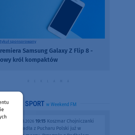
rtykuł sponsorowany
remiera Samsung Galaxy Z Flip 8 -
owy król kompaktów
entu
SPORT
w Weekend FM
ie
ych
19:15
Koszmar Chojniczanki
środa, 05.08.2026
trwa. Odpadła z Pucharu Polski już w