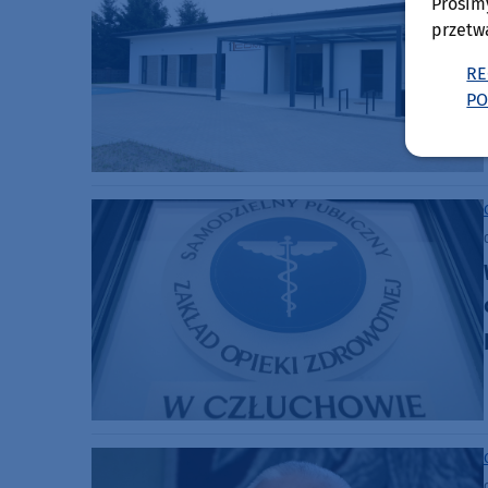
Prosim
przetw
RE
PO