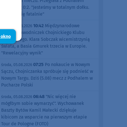
pierwszym meczu. Przegrała z Podhalem
Nowy Targ 0:2. "Jesteśmy w totalnym dołku.
Czujemy się fatalnie"
10:42
Międzynarodowe
środa, 05.08.2026
sukcesy zawodniczek Chojnickiego Klubu
 okno
Żeglarskiego. Klara Sobczak wicemistrzynią
świata, a Basia Gmurek trzecia w Europie.
"Rewelacyjny wynik"
07:25
Po nokaucie w Nowym
środa, 05.08.2026
Sączu, Chojniczanka spróbuje się podnieść w
Nowym Targu. Dziś (5.08) mecz z Podhalem w
Pucharze Polski
06:48
"Nic więcej nie
środa, 05.08.2026
mógłbym sobie wymarzyć". Wychowanek
Baszty Bytów Kamil Małecki dziękuje
kibicom za wsparcie na pierwszym etapie
Tour de Pologne (FOTO)