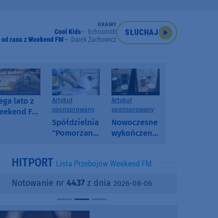
GRAMY
Cool Kids
Echosmith
SŁUCHAJ
 od rana z Weekend FM
Darek Żuchowicz
ga lato z
Artykuł
Artykuł
sponsorowany
sponsorowany
eekend FM
 poranny
Spółdzielnia
Nowoczesne
onkurs w
"Pomorzanka"
wykończenia
eekend FM
w
ścian.
Człuchowie
Dlaczego
HITPORT
Lista Przebojów Weekend FM
informuje o
SPC, WPC i
przetargach
fornir
Notowanie nr
4437
z dnia
2026-08-06
i ofertach
kamienny
najmu
zyskują na
popularności?