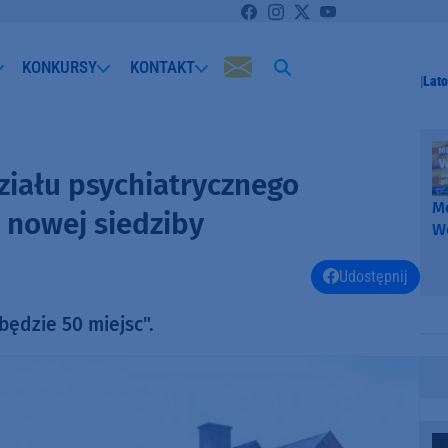
KONKURSY
KONTAKT
Lato
ziału psychiatrycznego
Me
 nowej siedziby
W
-
k
Udostępnij
W
ędzie 50 miejsc".