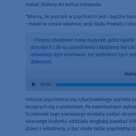
zostać złożony do końca listopada.
"Wiemy, że potrzeb w psychiatrii jest i będzie bar
- mówił w czasie ostatniej sesji Rady Powiatu Cz
- Chcemy zbudować nowy budynek, gdzie będzie 5
dorosłych i 20 na uzależnienia i będziemy też chci
młodzieży była możliwość też spełnienia tych pot
dziennym.
Alek
Audio
00:00
Player
Oddział psychiatryczny człuchowskiego szpitala to
leczących się z uzależnień. Po ewentualnym wybud
liczebność tego pierwszego miałaby zostać utrzyma
obecnego budynku oddziału mogłoby powstać kilka
dzieci i młodzieży, a być może także psychiatryc