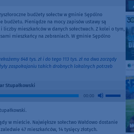
rzyszłoroczne budżety sołectw w gminie Sępólno
cie budżetu. Pieniądze na mocy zapisów ustawy są
 i liczby mieszkańców w danych sołectwach. Z kolei o tym,
 sami mieszkańcy na zebraniach. W gminie Sępólno
ekażemy 648 tys. zł i do tego 113 tys. zł na dwa zarządy
łużyły zaspokajaniu takich drobnych lokalnych potrzeb
r Stupałkowski
Use
00:00
Up/Down
Arrow
tupałkowski.
keys
to
ządy w mieście. Największe sołectwo Wałdowo dostanie
increase
 zaledwie 47 mieszkańców, 14 tysięcy złotych.