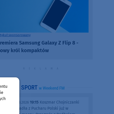
rtykuł sponsorowany
remiera Samsung Galaxy Z Flip 8 -
owy król kompaktów
entu
SPORT
w Weekend FM
ie
ych
19:15
Koszmar Chojniczanki
środa, 05.08.2026
trwa. Odpadła z Pucharu Polski już w