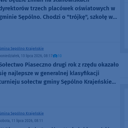
dyrektorów trzech placówek oświatowych w
gminie Sępólno. Chodzi o "trójkę", szkołę w
Wiśniewie i przedszkole "Bajka"
Gmina Sępólno Krajeńskie
poniedziałek, 13 lipca 2026, 08:17
10
Sołectwo Piaseczno drugi rok z rzędu okazało
się najlepsze w generalnej klasyfikacji
turnieju sołectw gminy Sępólno Krajeńskie
(FOTO)
Gmina Sępólno Krajeńskie
sobota, 11 lipca 2026, 08:11