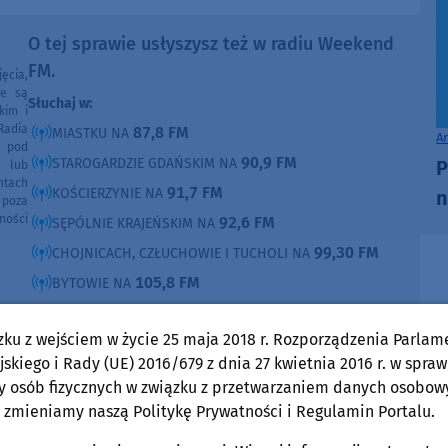
O tej sprawie usłyszysz też w radiu Weekend
FM.
ęcia,
ne są
Słuchaj w:
kim i
Radia
87,8 FM
MIASTKU NA
A
e pod
90,9 FM
STAROGARDZIE GDAŃSKIM NA
P
e lub
ntach
91,7 FM
KOŚCIERZYNIE NA
n
poza
ności
92,6 FM
SĘPÓLNIE KRAJEŃSKIM NA
99,30 FM
CHOJNICACH, CZŁUCHOWIE I TUCHOLI NA
105,8 FM
BYTOWIE NA
DOMOŚCI
w Weekend FM
zku z wejściem w życie 25 maja 2018 r. Rozporządzenia Parlam
skiego i Rady (UE) 2016/679 z dnia 27 kwietnia 2016 r. w spraw
Gmina Sępólno Krajeńskie
y osób fizycznych w związku z przetwarzaniem danych osobow
niedziela, 2 sierpnia 2026, 08:32
 zmieniamy naszą Politykę Prywatności i Regulamin Portalu.
Władze Sępólna Krajeńskiego zleciły projekt