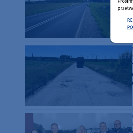
Prosim
przetw
RE
PO