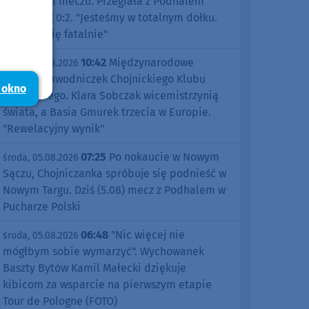
pierwszym meczu. Przegrała z Podhalem
Nowy Targ 0:2. "Jesteśmy w totalnym dołku.
Czujemy się fatalnie"
10:42
Międzynarodowe
środa, 05.08.2026
sukcesy zawodniczek Chojnickiego Klubu
 okno
Żeglarskiego. Klara Sobczak wicemistrzynią
świata, a Basia Gmurek trzecia w Europie.
"Rewelacyjny wynik"
07:25
Po nokaucie w Nowym
środa, 05.08.2026
Sączu, Chojniczanka spróbuje się podnieść w
Nowym Targu. Dziś (5.08) mecz z Podhalem w
Pucharze Polski
06:48
"Nic więcej nie
środa, 05.08.2026
mógłbym sobie wymarzyć". Wychowanek
Baszty Bytów Kamil Małecki dziękuje
kibicom za wsparcie na pierwszym etapie
Tour de Pologne (FOTO)