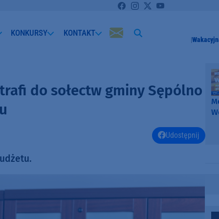
KONKURSY
KONTAKT
Wakacyjn
 trafi do sołectw gminy Sępólno
Me
ku
W
-
k
Udostępnij
W
budżetu.