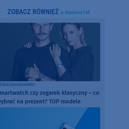
ZOBACZ RÓWNIEŻ
w Weekend FM
rtykuł sponsorowany
martwatch czy zegarek klasyczny – co
ybrać na prezent? TOP modele