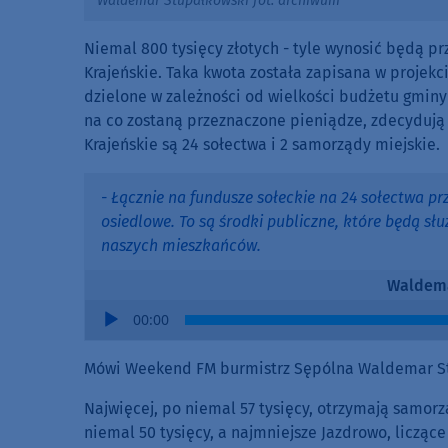
Waldemar Stupałkowski fot. archiwum
Niemal 800 tysięcy złotych - tyle wynosić będą p
Krajeńskie. Taka kwota została zapisana w projek
dzielone w zależności od wielkości budżetu gminy
na co zostaną przeznaczone pieniądze, zdecydują
Krajeńskie są 24 sołectwa i 2 samorządy miejskie.
- Łącznie na fundusze sołeckie na 24 sołectwa prz
osiedlowe. To są środki publiczne, które będą s
naszych mieszkańców.
Waldema
Audio
00:00
Player
Mówi Weekend FM burmistrz Sępólna Waldemar S
Najwięcej, po niemal 57 tysięcy, otrzymają samor
niemal 50 tysięcy, a najmniejsze Jazdrowo, liczące