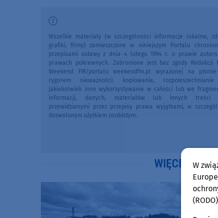
Wszelkie materiały (w szczególności informacje lokalne, zdj
grafiki, filmy) zamieszczone w niniejszym Portalu chronio
przepisami ustawy z dnia 4 lutego 1994 r. o prawie autors
prawach pokrewnych. Zabronione jest bez zgody Redakcji 
Weekend FM/portalu weekendfm.pl wyrażonej na piśmi
rygorem nieważności: kopiowanie, rozpowszechniani
jakiekolwiek inne wykorzystywanie w całości lub we fragme
informacji, danych, materiałów lub innych treści 
przewidzianymi przez przepisy prawa wyjątkami, w szczegól
dozwolonym użytkiem osobistym.
WIĘCEJ WIA
W zwią
Europej
ochron
(RODO)