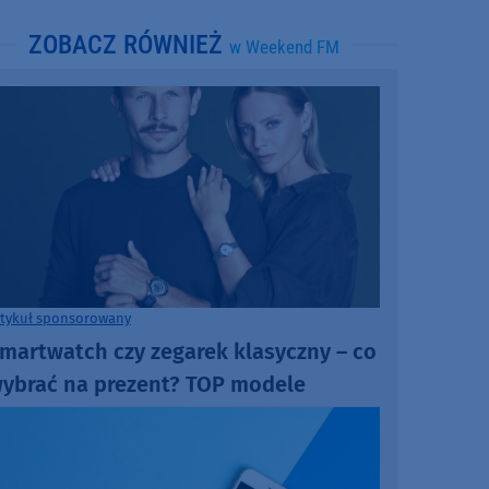
ZOBACZ RÓWNIEŻ
w Weekend FM
rtykuł sponsorowany
martwatch czy zegarek klasyczny – co
ybrać na prezent? TOP modele