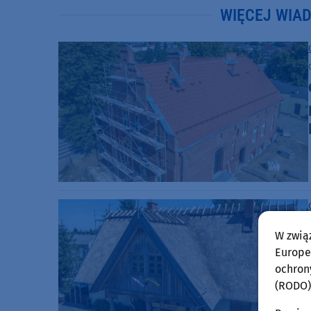
WIĘCEJ WIA
W zwią
Europej
ochron
(RODO)