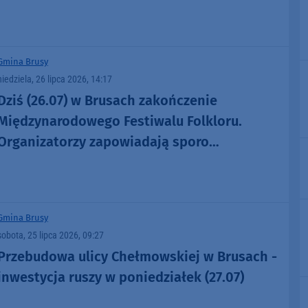
(GALERIA, RELACJA)
Gmina Brusy
niedziela, 26 lipca 2026, 14:17
Dziś (26.07) w Brusach zakończenie
Międzynarodowego Festiwalu Folkloru.
Organizatorzy zapowiadają sporo
artystycznych niespodzianek
Gmina Brusy
sobota, 25 lipca 2026, 09:27
Przebudowa ulicy Chełmowskiej w Brusach -
inwestycja ruszy w poniedziałek (27.07)