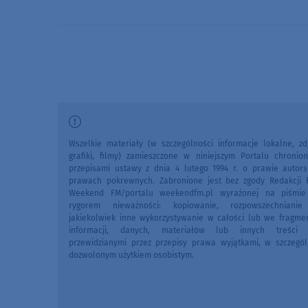
Wszelkie materiały (w szczególności informacje lokalne, zdj
grafiki, filmy) zamieszczone w niniejszym Portalu chronio
przepisami ustawy z dnia 4 lutego 1994 r. o prawie autors
prawach pokrewnych. Zabronione jest bez zgody Redakcji 
Weekend FM/portalu weekendfm.pl wyrażonej na piśmi
rygorem nieważności: kopiowanie, rozpowszechniani
jakiekolwiek inne wykorzystywanie w całości lub we fragme
informacji, danych, materiałów lub innych treści 
przewidzianymi przez przepisy prawa wyjątkami, w szczegól
dozwolonym użytkiem osobistym.