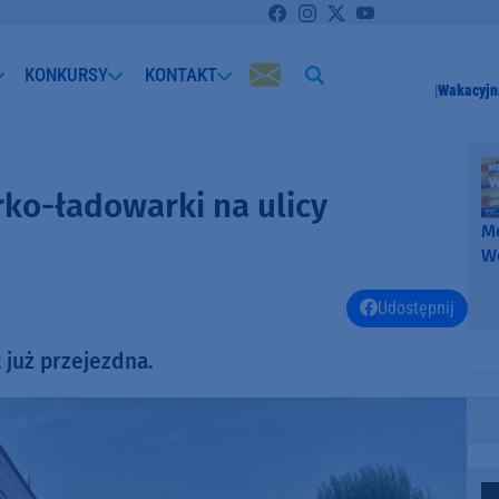
KONKURSY
KONTAKT
Wakacyjn
ko-ładowarki na ulicy
Me
W
-
k
Udostępnij
W
t już przejezdna.