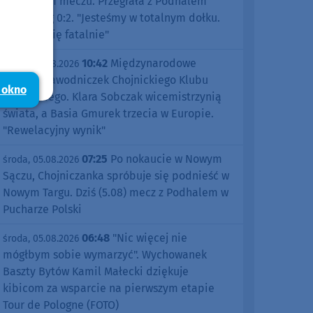
pierwszym meczu. Przegrała z Podhalem
Nowy Targ 0:2. "Jesteśmy w totalnym dołku.
Czujemy się fatalnie"
10:42
Międzynarodowe
środa, 05.08.2026
sukcesy zawodniczek Chojnickiego Klubu
 okno
Żeglarskiego. Klara Sobczak wicemistrzynią
świata, a Basia Gmurek trzecia w Europie.
"Rewelacyjny wynik"
07:25
Po nokaucie w Nowym
środa, 05.08.2026
Sączu, Chojniczanka spróbuje się podnieść w
Nowym Targu. Dziś (5.08) mecz z Podhalem w
Pucharze Polski
06:48
"Nic więcej nie
środa, 05.08.2026
mógłbym sobie wymarzyć". Wychowanek
Baszty Bytów Kamil Małecki dziękuje
kibicom za wsparcie na pierwszym etapie
Tour de Pologne (FOTO)