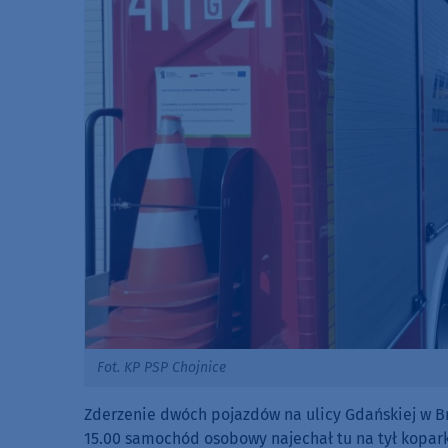
Fot. KP PSP Chojnice
Zderzenie dwóch pojazdów na ulicy Gdańskiej w B
15.00 samochód osobowy najechał tu na tył kopar