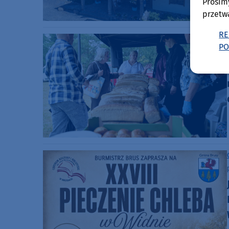
Prosim
przetw
RE
PO