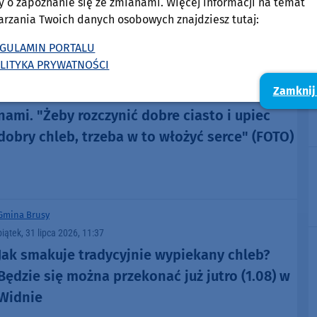
y o zapoznanie się ze zmianami. Więcej informacji na temat
arzania Twoich danych osobowych znajdziesz tutaj:
GULAMIN PORTALU
Gmina Brusy
LITYKA PRYWATNOŚCI
sobota, 1 sierpnia 2026, 21:35
33
Zamknij
Tegoroczne Pieczenie chleba w Widnie za
nami. "Żeby rozczynić dobre ciasto i upiec
dobry chleb, trzeba w to włożyć serce" (FOTO)
Gmina Brusy
piątek, 31 lipca 2026, 11:37
Jak smakuje tradycyjnie wypiekany chleb?
Będzie się można przekonać już jutro (1.08) w
Widnie