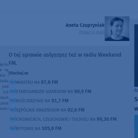
Aneta Czupryniak
Pokaż e-mail
O tej sprawie usłyszysz też w radiu Weekend
FM.
ęcia,
ne są
Słuchaj w:
kim i
Radia
87,8 FM
MIASTKU NA
e pod
A
90,9 FM
STAROGARDZIE GDAŃSKIM NA
e lub
ntach
S
91,7 FM
KOŚCIERZYNIE NA
poza
w
ności
92,6 FM
SĘPÓLNIE KRAJEŃSKIM NA
99,30 FM
CHOJNICACH, CZŁUCHOWIE I TUCHOLI NA
105,8 FM
BYTOWIE NA