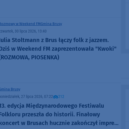
Rozmowy w Weekend FM
Gmina Brusy
czwartek, 30 lipca 2026, 13:40
Julia Stoltmann z Brus łączy folk z jazzem.
Dziś w Weekend FM zaprezentowała "Kwoki"
(ROZMOWA, PIOSENKA)
Gmina Brusy
poniedziałek, 27 lipca 2026, 07:22
212
13. edycja Międzynarodowego Festiwalu
Folkloru przeszła do historii. Finałowy
koncert w Brusach hucznie zakończył imprezę