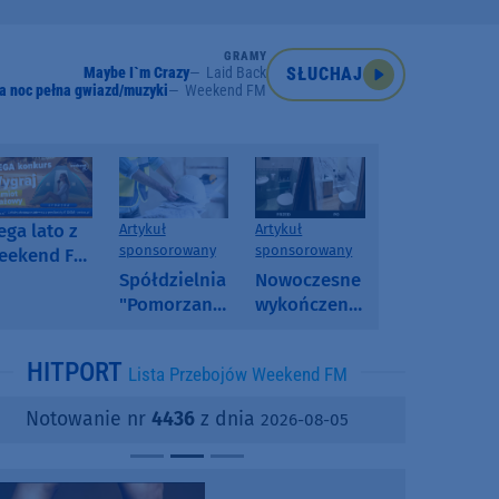
GRAMY
Maybe I`m Crazy
Laid Back
SŁUCHAJ
a noc pełna gwiazd/muzyki
Weekend FM
ga lato z
Artykuł
Artykuł
sponsorowany
sponsorowany
eekend FM
 poranny
Spółdzielnia
Nowoczesne
onkurs w
"Pomorzanka"
wykończenia
eekend FM
w
ścian.
Człuchowie
Dlaczego
HITPORT
Lista Przebojów Weekend FM
informuje o
SPC, WPC i
przetargach
fornir
Notowanie nr
4436
z dnia
2026-08-05
i ofertach
kamienny
najmu
zyskują na
popularności?