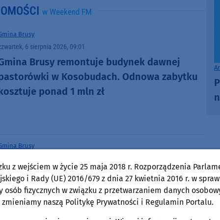
DOMOŚCI
w Weekend FM
Gmina Brusy
czwartek, 6 sierpnia 2026, 09:01
Gmina Brusy remontuje budynek dawnej
A
pastorówki w Kosobudach. Odnowa zabytku
P
kosztuje ponad 1 mln zł
n
Gmina Brusy
wtorek, 4 sierpnia 2026, 10:44
zku z wejściem w życie 25 maja 2018 r. Rozporządzenia Parlam
Chata Kaszubska im. Józefa Chełmowskiego w
skiego i Rady (UE) 2016/679 z dnia 27 kwietnia 2016 r. w spraw
Brusach-Jagliach przechodzi renowację.
y osób fizycznych w związku z przetwarzaniem danych osobow
Specjaliści czyszczą strzechę na dachu
 zmieniamy naszą Politykę Prywatności i Regulamin Portalu.