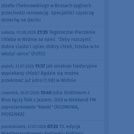
Józefa Chełmowskiego w Brusach-Jagliach
przechodzi renowację. Specjaliści czyszczą
strzechę na dachu
21:35
Tegoroczne Pieczenie
sobota, 01.08.2026
chleba w Widnie za nami. "Żeby rozczynić
dobre ciasto i upiec dobry chleb, trzeba w to
włożyć serce" (FOTO)
11:37
Jak smakuje tradycyjnie
piątek, 31.07.2026
wypiekany chleb? Będzie się można
przekonać już jutro (1.08) w Widnie
13:40
Julia Stoltmann z
czwartek, 30.07.2026
Brus łączy folk z jazzem. Dziś w Weekend FM
zaprezentowała "Kwoki" (ROZMOWA,
PIOSENKA)
07:22
13. edycja
poniedziałek, 27.07.2026
Międzynarodowego Festiwalu Folkloru