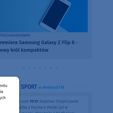
rtykuł sponsorowany
remiera Samsung Galaxy Z Flip 8 -
owy król kompaktów
entu
SPORT
w Weekend FM
ie
ych
19:15
Koszmar Chojniczanki
środa, 05.08.2026
trwa. Odpadła z Pucharu Polski już w