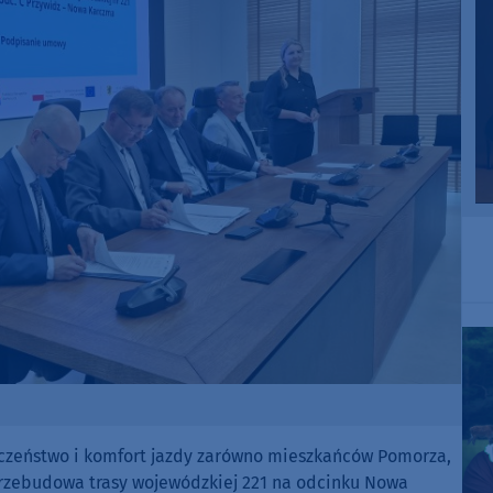
czeństwo i komfort jazdy zarówno mieszkańców Pomorza,
 przebudowa trasy wojewódzkiej 221 na odcinku Nowa