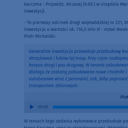
Karczma - Przywidz. Wczoraj (9.09.) w Urzędzie
inwestycji.
- To pierwszy odcinek drogi wojewódzkiej nr 221, k
inwestycja o wartości ok. 116,5 mln zł - mówi We
Piotr Michalski:
Generalnie inwestycja przewiduje przebudowę kon
skrzyżowań i łuków tej trasy. Przy czym maksyma
korpus drogi i pas drogowy. W terenie zabudowan
dlatego że zostaną pobudowane nowe chodniki i
autobusowe wraz z peronami, tak, żeby poprawić 
transportem zbiorowym.
Pio
Audio
00:00
Player
W ramach tego zadania wykonawca przebuduje pon
Nową Karczmą, wraz ze skrzyżowaniami. Wszystkie