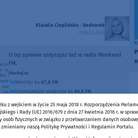
Klaudia Cieplińska - Bednarek
Pokaż e-mail
A
P
O tej sprawie usłyszysz też w radiu Weekend
n
FM.
ęcia,
ne są
Słuchaj w:
kim i
Radia
87,8 FM
MIASTKU NA
e pod
90,9 FM
STAROGARDZIE GDAŃSKIM NA
e lub
ntach
91,7 FM
KOŚCIERZYNIE NA
poza
zku z wejściem w życie 25 maja 2018 r. Rozporządzenia Parlam
ności
92,6 FM
SĘPÓLNIE KRAJEŃSKIM NA
skiego i Rady (UE) 2016/679 z dnia 27 kwietnia 2016 r. w spraw
99,30 FM
y osób fizycznych w związku z przetwarzaniem danych osobow
CHOJNICACH, CZŁUCHOWIE I TUCHOLI NA
 zmieniamy naszą Politykę Prywatności i Regulamin Portalu.
105,8 FM
BYTOWIE NA