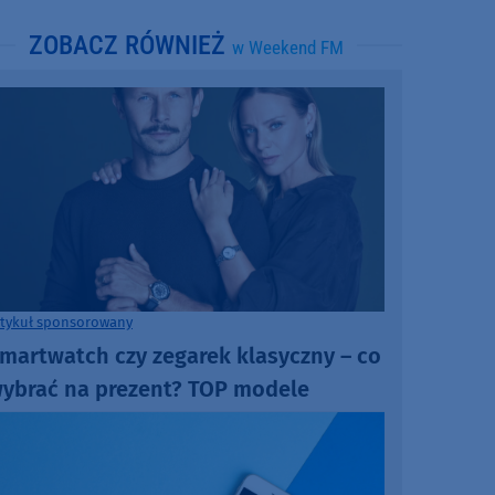
ZOBACZ RÓWNIEŻ
w Weekend FM
rtykuł sponsorowany
martwatch czy zegarek klasyczny – co
ybrać na prezent? TOP modele