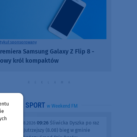
rtykuł sponsorowany
remiera Samsung Galaxy Z Flip 8 -
owy król kompaktów
entu
SPORT
w Weekend FM
ie
ych
09:26
Śliwicka Dyszka po raz
piątek, 07.08.2026
dziesiąty. Jutrzejszy (8.08) bieg w gminie