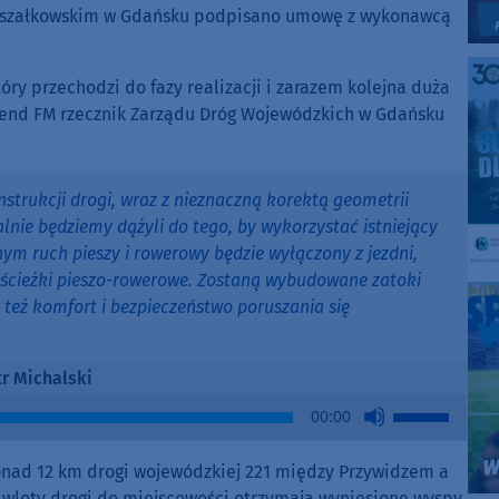
 Marszałkowskim w Gdańsku podpisano umowę z wykonawcą
tóry przechodzi do fazy realizacji i zarazem kolejna duża
ekend FM rzecznik Zarządu Dróg Wojewódzkich w Gdańsku
strukcji drogi, wraz z nieznaczną korektą geometrii
lnie będziemy dążyli do tego, by wykorzystać istniejący
ym ruch pieszy i rowerowy będzie wyłączony z jezdni,
 ścieżki pieszo-rowerowe. Zostaną wybudowane zatoki
też komfort i bezpieczeństwo poruszania się
tr Michalski
Use
00:00
Up/Down
Arrow
ad 12 km drogi wojewódzkiej 221 między Przywidzem a
keys
 wloty drogi do miejscowości otrzymają wyniesione wyspy