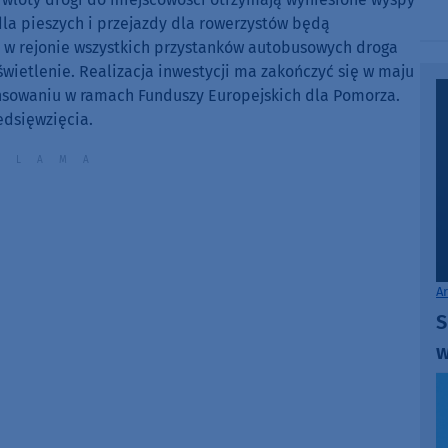
to
dla pieszych i przejazdy dla rowerzystów będą
increase
 w rejonie wszystkich przystanków autobusowych droga
or
ietlenie. Realizacja inwestycji ma zakończyć się w maju
decrease
ansowaniu w ramach Funduszy Europejskich dla Pomorza.
volume.
edsięwzięcia.
A
S
w