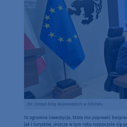
fot. Zarząd Dróg Wojewódzkich w Gdańsku
To ogromna inwestycja, która ma poprawić bezpie
jak i turystów. Jeszcze w tym roku rozpocznie się