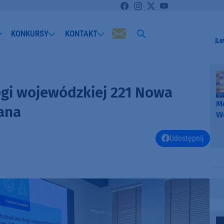
KONKURSY
KONTAKT
Le
i wojewódzkiej 221 Nowa
Me
ana
W
-
k
Udostępnij
W