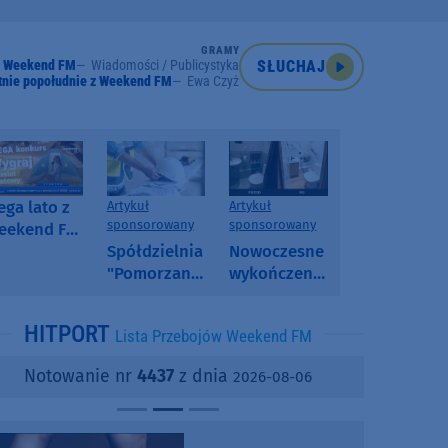
GRAMY
Weekend FM
Wiadomości / Publicystyka
SŁUCHAJ
tnie popołudnie z Weekend FM
Ewa Czyż
ga lato z
Artykuł
Artykuł
sponsorowany
sponsorowany
eekend FM
 poranny
Spółdzielnia
Nowoczesne
onkurs w
"Pomorzanka"
wykończenia
eekend FM
w
ścian.
Człuchowie
Dlaczego
HITPORT
Lista Przebojów Weekend FM
informuje o
SPC, WPC i
przetargach
fornir
Notowanie nr
4437
z dnia
2026-08-06
i ofertach
kamienny
najmu
zyskują na
popularności?