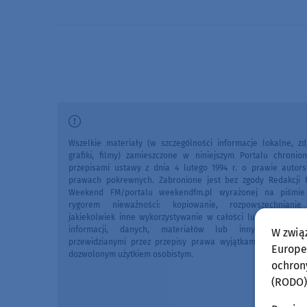
Wszelkie materiały (w szczególności informacje lokalne, zdj
grafiki, filmy) zamieszczone w niniejszym Portalu chronio
przepisami ustawy z dnia 4 lutego 1994 r. o prawie autors
prawach pokrewnych. Zabronione jest bez zgody Redakcji 
Weekend FM/portalu weekendfm.pl wyrażonej na piśmi
rygorem nieważności: kopiowanie, rozpowszechniani
jakiekolwiek inne wykorzystywanie w całości lub we fragme
informacji, danych, materiałów lub innych treści 
W zwią
przewidzianymi przez przepisy prawa wyjątkami, w szczegól
Europej
dozwolonym użytkiem osobistym.
ochron
(RODO)