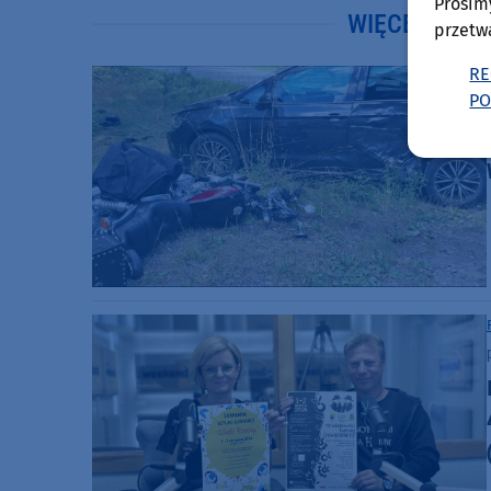
Prosim
WIĘCEJ WIA
przetw
RE
PO