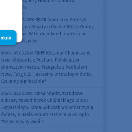
Śliwice zakończy Grand Prix Borów
Tucholskich
09:10
Wodniacy Garczyn
piątek, 07.08.2026
zapraszają na Regaty o Puchar Wójta Gminy
Kościerzyna. W ten weekend impreza na
 okno
jeziorze Wdzydze
19:15
Koszmar Chojniczanki
środa, 05.08.2026
trwa. Odpadła z Pucharu Polski już w
pierwszym meczu. Przegrała z Podhalem
Nowy Targ 0:2. "Jesteśmy w totalnym dołku.
Czujemy się fatalnie"
10:42
Międzynarodowe
środa, 05.08.2026
sukcesy zawodniczek Chojnickiego Klubu
Żeglarskiego. Klara Sobczak wicemistrzynią
świata, a Basia Gmurek trzecia w Europie.
"Rewelacyjny wynik"