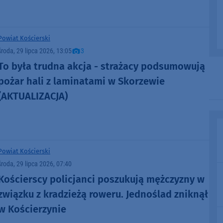
Powiat Kościerski
środa, 29 lipca 2026, 13:05
3
To była trudna akcja - strażacy podsumowują
pożar hali z laminatami w Skorzewie
(AKTUALIZACJA)
Powiat Kościerski
środa, 29 lipca 2026, 07:40
Kościerscy policjanci poszukują mężczyzny w
związku z kradzieżą roweru. Jednoślad zniknął
w Kościerzynie