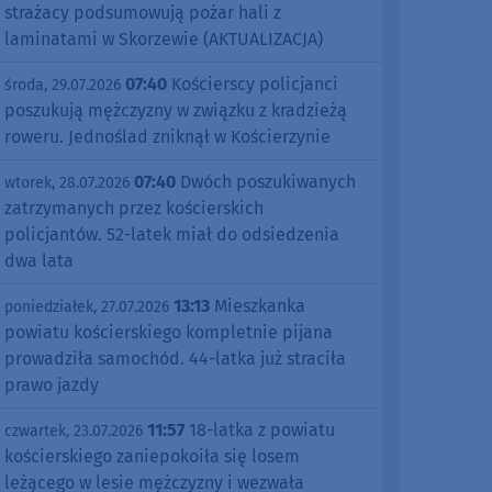
strażacy podsumowują pożar hali z
laminatami w Skorzewie (AKTUALIZACJA)
07:40
Kościerscy policjanci
środa, 29.07.2026
poszukują mężczyzny w związku z kradzieżą
roweru. Jednoślad zniknął w Kościerzynie
07:40
Dwóch poszukiwanych
wtorek, 28.07.2026
zatrzymanych przez kościerskich
policjantów. 52-latek miał do odsiedzenia
dwa lata
13:13
Mieszkanka
poniedziałek, 27.07.2026
powiatu kościerskiego kompletnie pijana
prowadziła samochód. 44-latka już straciła
prawo jazdy
11:57
18-latka z powiatu
czwartek, 23.07.2026
kościerskiego zaniepokoiła się losem
leżącego w lesie mężczyzny i wezwała