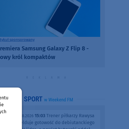
rtykuł sponsorowany
remiera Samsung Galaxy Z Flip 8 -
owy król kompaktów
entu
SPORT
w Weekend FM
ie
ych
15:03
Trener piłkarzy Rawysa
piątek, 07.08.2026
Raciąż melduje gotowość do debiutanckiego