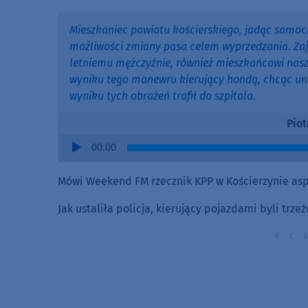
Mieszkaniec powiatu kościerskiego, jadąc samoc
możliwości zmiany pasa celem wyprzedzania. Za
letniemu mężczyźnie, również mieszkańcowi nas
wyniku tego manewru kierujący hondą, chcąc unik
wyniku tych obrażeń trafił do szpitala.
Piot
Audio
00:00
Player
Mówi Weekend FM rzecznik KPP w Kościerzynie asp. 
Jak ustaliła policja, kierujący pojazdami byli trzeź