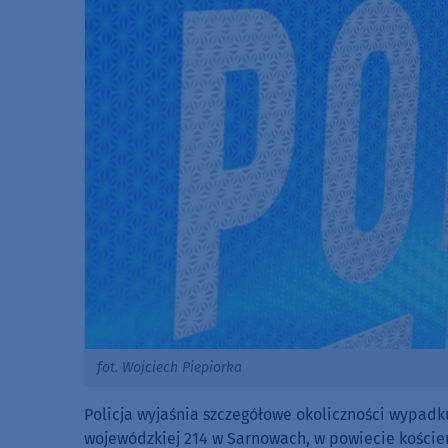
fot. Wojciech Piepiorka
Policja wyjaśnia szczegółowe okoliczności wypadk
wojewódzkiej 214 w Sarnowach, w powiecie koście