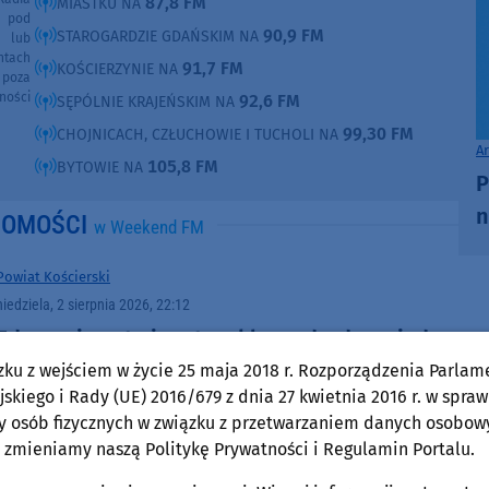
87,8 FM
MIASTKU NA
e pod
90,9 FM
STAROGARDZIE GDAŃSKIM NA
e lub
ntach
91,7 FM
KOŚCIERZYNIE NA
poza
ności
92,6 FM
SĘPÓLNIE KRAJEŃSKIM NA
99,30 FM
CHOJNICACH, CZŁUCHOWIE I TUCHOLI NA
A
105,8 FM
BYTOWIE NA
P
n
DOMOŚCI
w Weekend FM
Powiat Kościerski
niedziela, 2 sierpnia 2026, 22:12
Zderzenie auta i motocykla na drodze między
Wdzydzami Tucholskimi a Olpuchem
zku z wejściem w życie 25 maja 2018 r. Rozporządzenia Parlam
skiego i Rady (UE) 2016/679 z dnia 27 kwietnia 2016 r. w spraw
y osób fizycznych w związku z przetwarzaniem danych osobow
 zmieniamy naszą Politykę Prywatności i Regulamin Portalu.