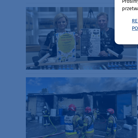
Prosim
przetw
RE
PO