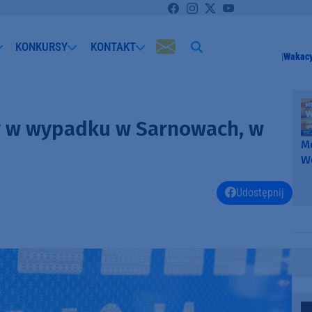
KONKURSY
KONTAKT
Wakacy
ny w wypadku w Sarnowach, w
Me
W
-
k
Udostępnij
W