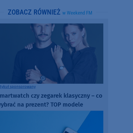
ZOBACZ RÓWNIEŻ
w Weekend FM
rtykuł sponsorowany
martwatch czy zegarek klasyczny – co
ybrać na prezent? TOP modele