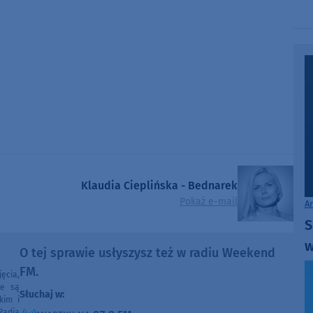
Klaudia Cieplińska - Bednarek
Pokaż e-mail
A
S
w
O tej sprawie usłyszysz też w radiu Weekend
FM.
ęcia,
ne są
Słuchaj w:
kim i
Radia