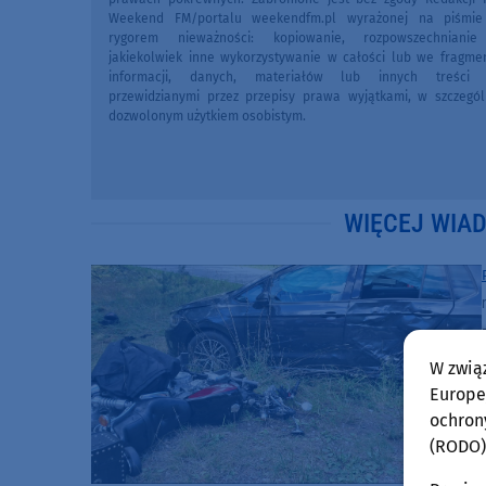
Weekend FM/portalu weekendfm.pl wyrażonej na piśmi
rygorem nieważności: kopiowanie, rozpowszechniani
jakiekolwiek inne wykorzystywanie w całości lub we fragme
informacji, danych, materiałów lub innych treści 
przewidzianymi przez przepisy prawa wyjątkami, w szczegól
dozwolonym użytkiem osobistym.
WIĘCEJ WIA
W zwią
Europej
ochron
(RODO)