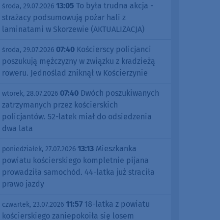
13:05
To była trudna akcja -
środa, 29.07.2026
strażacy podsumowują pożar hali z
laminatami w Skorzewie (AKTUALIZACJA)
07:40
Kościerscy policjanci
środa, 29.07.2026
poszukują mężczyzny w związku z kradzieżą
roweru. Jednoślad zniknął w Kościerzynie
07:40
Dwóch poszukiwanych
wtorek, 28.07.2026
zatrzymanych przez kościerskich
policjantów. 52-latek miał do odsiedzenia
dwa lata
13:13
Mieszkanka
poniedziałek, 27.07.2026
powiatu kościerskiego kompletnie pijana
prowadziła samochód. 44-latka już straciła
prawo jazdy
11:57
18-latka z powiatu
czwartek, 23.07.2026
kościerskiego zaniepokoiła się losem