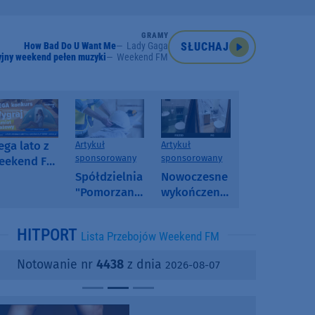
GRAMY
How Bad Do U Want Me
Lady Gaga
SŁUCHAJ
jny weekend pełen muzyki
Weekend FM
ga lato z
Artykuł
Artykuł
sponsorowany
sponsorowany
eekend FM
 poranny
Spółdzielnia
Nowoczesne
onkurs w
"Pomorzanka"
wykończenia
eekend FM
w
ścian.
Człuchowie
Dlaczego
HITPORT
Lista Przebojów Weekend FM
informuje o
SPC, WPC i
przetargach
fornir
Notowanie nr
4438
z dnia
2026-08-07
i ofertach
kamienny
najmu
zyskują na
popularności?