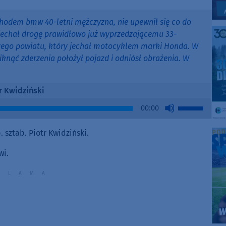
hodem bmw 40-letni mężczyzna, nie upewnił się co do
jechał drogę prawidłowo już wyprzedzającemu 33-
zego powiatu, który jechał motocyklem marki Honda. W
nąć zderzenia położył pojazd i odniósł obrażenia. W
r Kwidziński
Use
00:00
Up/Down
Arrow
sztab. Piotr Kwidziński.
keys
to
wi.
increase
or
decrease
volume.