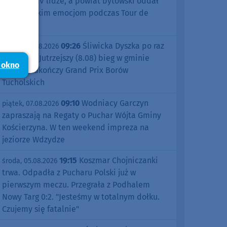
sezonu w IV lidze, a powiat bytowski oddał
się kolarskim emocjom podczas Tour de
Pologne
09:26
Śliwicka Dyszka po raz
piątek, 07.08.2026
dziesiąty. Jutrzejszy (8.08) bieg w gminie
 okno
Śliwice zakończy Grand Prix Borów
Tucholskich
09:10
Wodniacy Garczyn
piątek, 07.08.2026
zapraszają na Regaty o Puchar Wójta Gminy
Kościerzyna. W ten weekend impreza na
jeziorze Wdzydze
19:15
Koszmar Chojniczanki
środa, 05.08.2026
trwa. Odpadła z Pucharu Polski już w
pierwszym meczu. Przegrała z Podhalem
Nowy Targ 0:2. "Jesteśmy w totalnym dołku.
Czujemy się fatalnie"