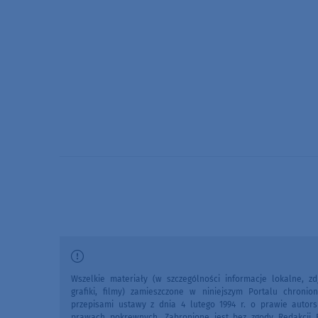
Wszelkie materiały (w szczególności informacje lokalne, zdj
grafiki, filmy) zamieszczone w niniejszym Portalu chronio
przepisami ustawy z dnia 4 lutego 1994 r. o prawie autors
prawach pokrewnych. Zabronione jest bez zgody Redakcji 