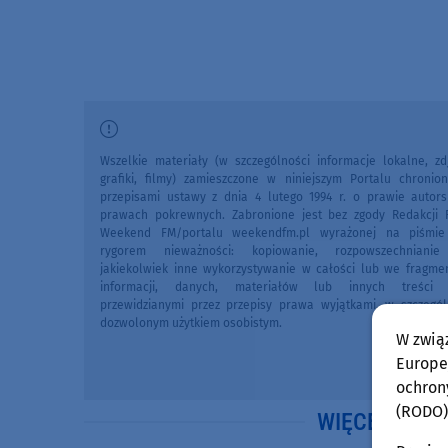
Wszelkie materiały (w szczególności informacje lokalne, zdj
grafiki, filmy) zamieszczone w niniejszym Portalu chronio
przepisami ustawy z dnia 4 lutego 1994 r. o prawie autors
prawach pokrewnych. Zabronione jest bez zgody Redakcji 
Weekend FM/portalu weekendfm.pl wyrażonej na piśmi
rygorem nieważności: kopiowanie, rozpowszechniani
jakiekolwiek inne wykorzystywanie w całości lub we fragme
informacji, danych, materiałów lub innych treści 
przewidzianymi przez przepisy prawa wyjątkami, w szczegól
dozwolonym użytkiem osobistym.
W zwią
Europej
ochron
(RODO)
WIĘCEJ WIA