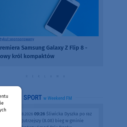
rtykuł sponsorowany
remiera Samsung Galaxy Z Flip 8 -
owy król kompaktów
entu
SPORT
w Weekend FM
ie
ych
09:26
Śliwicka Dyszka po raz
piątek, 07.08.2026
dziesiąty. Jutrzejszy (8.08) bieg w gminie