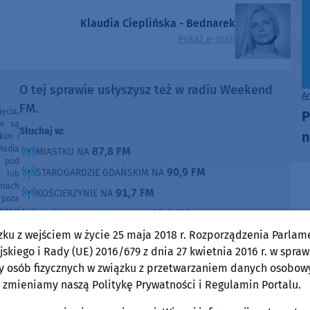
Klaudia Cieplińska - Bednarek
Pokaż e-mail
O tej sprawie usłyszysz też w radiu Weekend
A
FM.
ęcia,
P
ne są
Słuchaj w:
n
kim i
Radia
87,8 FM
MIASTKU NA
e pod
90,9 FM
STAROGARDZIE GDAŃSKIM NA
e lub
ntach
91,7 FM
KOŚCIERZYNIE NA
poza
ności
92,6 FM
SĘPÓLNIE KRAJEŃSKIM NA
99,30 FM
zku z wejściem w życie 25 maja 2018 r. Rozporządzenia Parlam
CHOJNICACH, CZŁUCHOWIE I TUCHOLI NA
skiego i Rady (UE) 2016/679 z dnia 27 kwietnia 2016 r. w spraw
105,8 FM
BYTOWIE NA
y osób fizycznych w związku z przetwarzaniem danych osobow
 zmieniamy naszą Politykę Prywatności i Regulamin Portalu.
DOMOŚCI
w Weekend FM