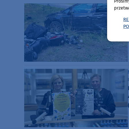
Prosim
przetw
RE
PO