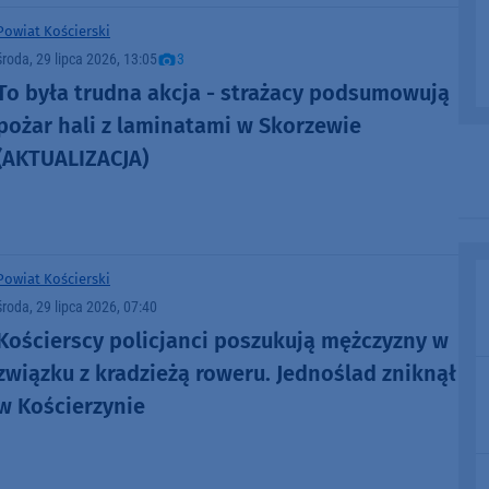
Powiat Kościerski
środa, 29 lipca 2026, 13:05
3
To była trudna akcja - strażacy podsumowują
pożar hali z laminatami w Skorzewie
(AKTUALIZACJA)
Powiat Kościerski
środa, 29 lipca 2026, 07:40
Kościerscy policjanci poszukują mężczyzny w
związku z kradzieżą roweru. Jednoślad zniknął
w Kościerzynie