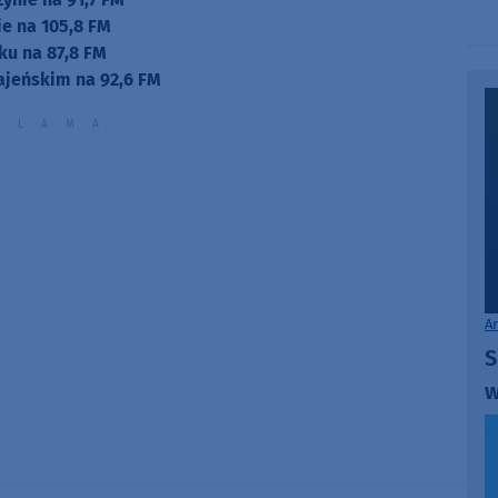
e na 105,8 FM
ku na 87,8 FM
ajeńskim na 92,6 FM
A
S
w