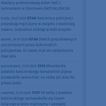
strażacy podsumowują pożar hali z
laminatami w Skorzewie (AKTUALIZACJA)
07:40
Kościerscy policjanci
środa, 29.07.2026
poszukują mężczyzny w związku z kradzieżą
roweru. Jednoślad zniknął w Kościerzynie
07:40
Dwóch poszukiwanych
wtorek, 28.07.2026
zatrzymanych przez kościerskich
policjantów. 52-latek miał do odsiedzenia
dwa lata
13:13
Mieszkanka
poniedziałek, 27.07.2026
powiatu kościerskiego kompletnie pijana
prowadziła samochód. 44-latka już straciła
prawo jazdy
11:57
18-latka z powiatu
czwartek, 23.07.2026
kościerskiego zaniepokoiła się losem
leżącego w lesie mężczyzny i wezwała