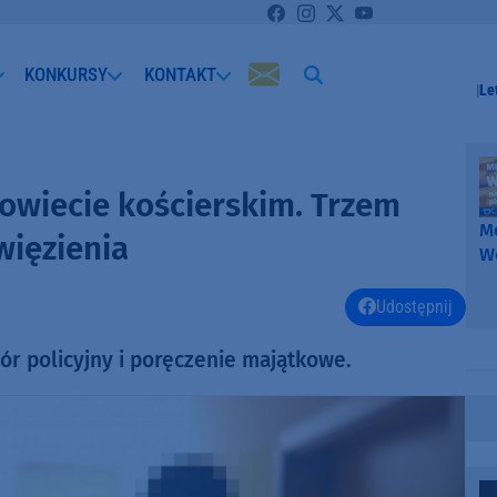
KONKURSY
KONTAKT
Le
owiecie kościerskim. Trzem
Me
więzienia
W
-
k
Udostępnij
W
ór policyjny i poręczenie majątkowe.