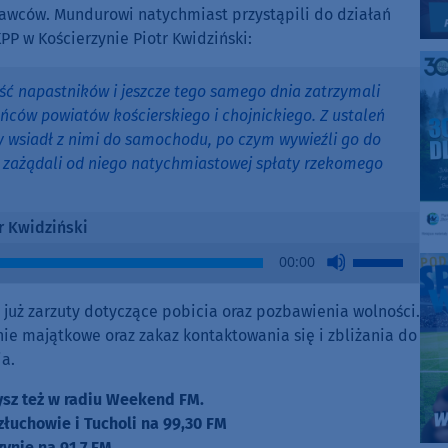
rawców. Mundurowi natychmiast przystąpili do działań
P w Kościerzynie Piotr Kwidziński:
ość napastników i jeszcze tego samego dnia zatrzymali
ańców powiatów kościerskiego i chojnickiego. Z ustaleń
by wsiadł z nimi do samochodu, po czym wywieźli go do
y zażądali od niego natychmiastowej spłaty rzekomego
r Kwidziński
Use
00:00
Up/Down
Arrow
li już zarzuty dotyczące pobicia oraz pozbawienia wolności.
keys
ie majątkowe oraz zakaz kontaktowania się i zbliżania do
to
a.
increase
or
zysz też w radiu Weekend FM.
decrease
złuchowie i Tucholi na 99,30 FM
volume.
zynie na 91,7 FM