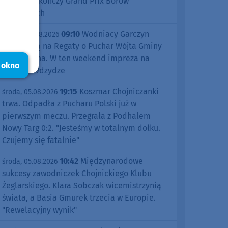
Śliwice zakończy Grand Prix Borów
Tucholskich
09:10
Wodniacy Garczyn
piątek, 07.08.2026
zapraszają na Regaty o Puchar Wójta Gminy
Kościerzyna. W ten weekend impreza na
 okno
jeziorze Wdzydze
19:15
Koszmar Chojniczanki
środa, 05.08.2026
trwa. Odpadła z Pucharu Polski już w
pierwszym meczu. Przegrała z Podhalem
Nowy Targ 0:2. "Jesteśmy w totalnym dołku.
Czujemy się fatalnie"
10:42
Międzynarodowe
środa, 05.08.2026
sukcesy zawodniczek Chojnickiego Klubu
Żeglarskiego. Klara Sobczak wicemistrzynią
świata, a Basia Gmurek trzecia w Europie.
"Rewelacyjny wynik"