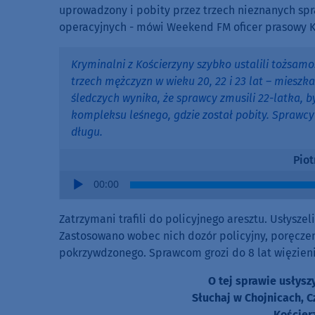
uprowadzony i pobity przez trzech nieznanych sp
operacyjnych - mówi Weekend FM oficer prasowy KP
Kryminalni z Kościerzyny szybko ustalili tożsam
trzech mężczyzn w wieku 20, 22 i 23 lat – mieszk
śledczych wynika, że sprawcy zmusili 22-latka, 
kompleksu leśnego, gdzie został pobity. Sprawc
długu.
Piot
Audio
00:00
Player
Zatrzymani trafili do policyjnego aresztu. Usłysze
Zastosowano wobec nich dozór policyjny, poręczen
pokrzywdzonego. Sprawcom grozi do 8 lat więzieni
O tej sprawie usłys
Słuchaj w Chojnicach, C
Kościer