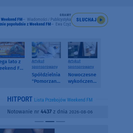
GRAMY
Weekend FM
Wiadomości / Publicystyka
SŁUCHAJ
tnie popołudnie z Weekend FM
Ewa Czyż
ga lato z
Artykuł
Artykuł
sponsorowany
sponsorowany
eekend FM
 poranny
Spółdzielnia
Nowoczesne
onkurs w
"Pomorzanka"
wykończenia
eekend FM
w
ścian.
Człuchowie
Dlaczego
HITPORT
Lista Przebojów Weekend FM
informuje o
SPC, WPC i
przetargach
fornir
Notowanie nr
4437
z dnia
2026-08-06
i ofertach
kamienny
najmu
zyskują na
popularności?