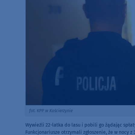
fot. KPP w Kościerzynie
Wywieźli 22-latka do lasu i pobili go żądając spła
Funkcjonariusze otrzymali zgłoszenie, że w nocy z