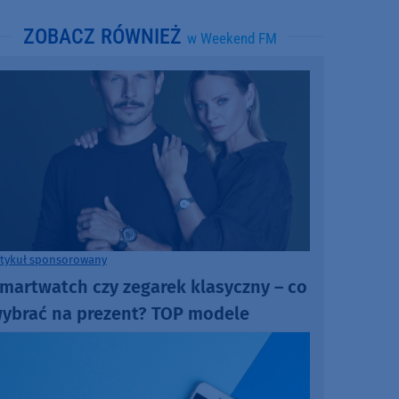
ZOBACZ RÓWNIEŻ
w Weekend FM
rtykuł sponsorowany
martwatch czy zegarek klasyczny – co
ybrać na prezent? TOP modele