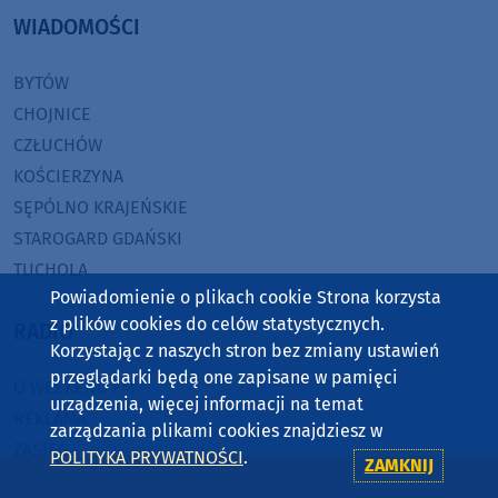
WIADOMOŚCI
BYTÓW
CHOJNICE
CZŁUCHÓW
KOŚCIERZYNA
SĘPÓLNO KRAJEŃSKIE
STAROGARD GDAŃSKI
TUCHOLA
Powiadomienie o plikach cookie Strona korzysta
z plików cookies do celów statystycznych.
RADIO
Korzystając z naszych stron bez zmiany ustawień
przeglądarki będą one zapisane w pamięci
O WEEKEND FM
urządzenia, więcej informacji na temat
REKLAMA
zarządzania plikami cookies znajdziesz w
ZASIĘG
POLITYKA PRYWATNOŚCI
.
ZAMKNIJ
JAK SŁUCHAĆ?