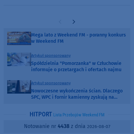
Poprzednia strona
Następna strona
Mega lato z Weekend FM - poranny konkurs
w Weekend FM
Artykuł sponsorowany
Spółdzielnia "Pomorzanka" w Człuchowie
informuje o przetargach i ofertach najmu
Artykuł sponsorowany
Nowoczesne wykończenia ścian. Dlaczego
SPC, WPC i fornir kamienny zyskują na
popularności?
HITPORT
Lista Przebojów Weekend FM
Notowanie nr
4438
z dnia
2026-08-07