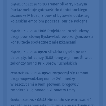
15:03
Trener piłkarzy Rawysa
piątek, 07.08.2026
Raciąż melduje gotowość do debiutanckiego
sezonu w IV lidze, a powiat bytowski oddał się
kolarskim emocjom podczas Tour de Pologne
11:06
Projektanci przebudowy
piątek, 07.08.2026
drogi powiatowej Bysław-Lubiewo zorganizowali
konsultacje społeczne z mieszkańcami
09:26
Śliwicka Dyszka po raz
piątek, 07.08.2026
dziesiąty. Jutrzejszy (8.08) bieg w gminie Śliwice
zakończy Grand Prix Borów Tucholskich
09:41
Rozpoczął się remont
czwartek, 06.08.2026
drogi wojewódzkiej numer 241 między
Wieszczycami a Pamiętowem. Drogowcy
zmodernizują ponad 3 kilometry trasy
08:43
Nie udało się wprowadzić
środa, 05.08.2026
wcześniej zapowiadanych zmian na parkingu przy