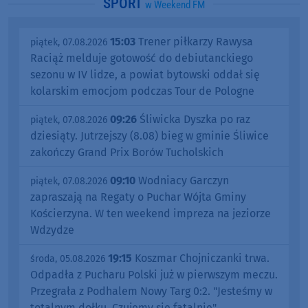
SPORT
w Weekend FM
15:03
Trener piłkarzy Rawysa
piątek, 07.08.2026
Raciąż melduje gotowość do debiutanckiego
sezonu w IV lidze, a powiat bytowski oddał się
kolarskim emocjom podczas Tour de Pologne
09:26
Śliwicka Dyszka po raz
piątek, 07.08.2026
dziesiąty. Jutrzejszy (8.08) bieg w gminie Śliwice
zakończy Grand Prix Borów Tucholskich
09:10
Wodniacy Garczyn
piątek, 07.08.2026
zapraszają na Regaty o Puchar Wójta Gminy
Kościerzyna. W ten weekend impreza na jeziorze
Wdzydze
19:15
Koszmar Chojniczanki trwa.
środa, 05.08.2026
Odpadła z Pucharu Polski już w pierwszym meczu.
Przegrała z Podhalem Nowy Targ 0:2. "Jesteśmy w
totalnym dołku. Czujemy się fatalnie"