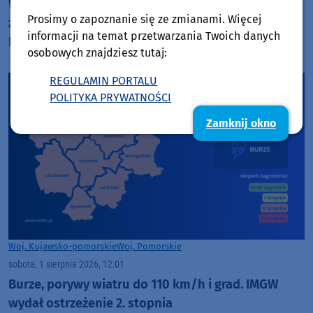
W weekend część ulicy Świeckiej w Tucholi
Prosimy o zapoznanie się ze zmianami. Więcej
zamieniła się w przedwojenny plan filmowy (FOTO,
informacji na temat przetwarzania Twoich danych
ROZMOWA)
osobowych znajdziesz tutaj:
REGULAMIN PORTALU
POLITYKA PRYWATNOŚCI
Zamknij okno
Woj. Kujawsko-pomorskie
Woj. Pomorskie
sobota, 1 sierpnia 2026, 12:01
Burze, porywy wiatru do 110 km/h i grad. IMGW
wydał ostrzeżenie 2. stopnia