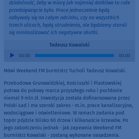
działalność, żeby w miarę jak najmniej dotkliwe to całe
przedsięwzięcie było. Prace jednocześnie będą
odbywały się na całym odcinku, czy na wszystkich
trzech ulicach, będą utrudnienia, ale będziemy starali
się minimalizować ich negatywne skutki.
Tadeusz Kowalski
Audio
00:00
00:00
Player
Mówi Weekend FM burmistrz Tucholi Tadeusz Kowalski.
Przebudowa Grunwaldzkiej, Kościuszki i Piastowskiej
potrwa do połowy marca przyszłego roku i pochłonie
niemal 9 mln zł. Inwestycja została dofinansowana przez
Polski Ład i ma szeroki zakres - m.in. prace kanalizacyjne,
wodociągowe i oświetleniowe. W ramach zadania pod
topór pójdzie blisko 60 drzew i kilkanaście krzewów. Po
jego zakończeniu jednak - jak zapewnia Weekend FM
burmistrz Kowalski - zostaną wykonane nasadzenia.