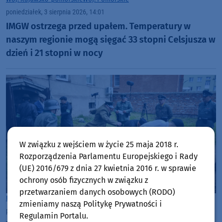
poniedziałek, 3 sierpnia 2026, 14:01
IMGW ostrzega przed upałem. Temperatury w
naszym regionie mogą sięgać 33 stopni Celsjusza w
dzień i 21 stopni w nocy
W związku z wejściem w życie 25 maja 2018 r.
Rozporządzenia Parlamentu Europejskiego i Rady
(UE) 2016/679 z dnia 27 kwietnia 2016 r. w sprawie
ochrony osób fizycznych w związku z
przetwarzaniem danych osobowych (RODO)
Rozmowy w Weekend FM
Tuchola
zmieniamy naszą Politykę Prywatności i
poniedziałek, 3 sierpnia 2026, 08:37
60
Regulamin Portalu.