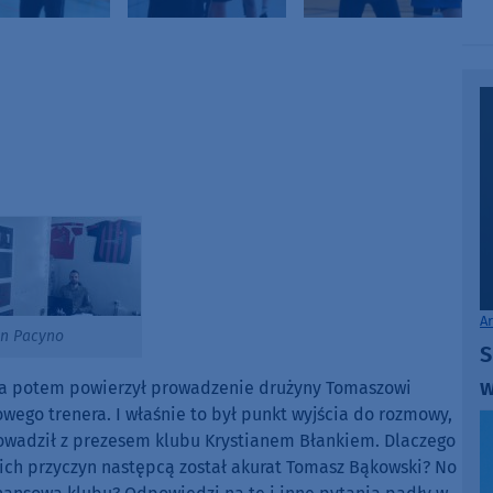
A
in Pacyno
S
w
ął, a potem powierzył prowadzenie drużyny Tomaszowi
ego trenera. I właśnie to był punkt wyjścia do rozmowy,
rowadził z prezesem klubu Krystianem Błankiem. Dlaczego
kich przyczyn następcą został akurat Tomasz Bąkowski? No