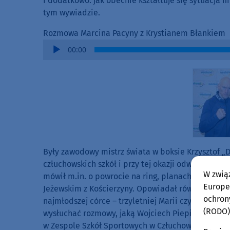
i dodatkowo: jak obecnie kształtuje się sytuacja 
tym wywiadzie.
Rozmowa Marcina Pacyny z Krystianem Błankiem
Audio
00:00
Player
Były zawodowy mistrz świata w boksie Krzysztof „D
człuchowskich szkół i przy tej okazji odwiedził 
W zwią
mówił m.in. o powrocie na ring, planach na końc
Europej
Jeżewskim z Kościerzyny. Opowiadał również o nau
ochron
najmłodszej córce – trzyletniej Marii czy wspomn
(RODO)
wysłuchać rozmowy, jaką Wojciech Piepiorka prze
w Zespole Szkół Sportowych w Człuchowie.