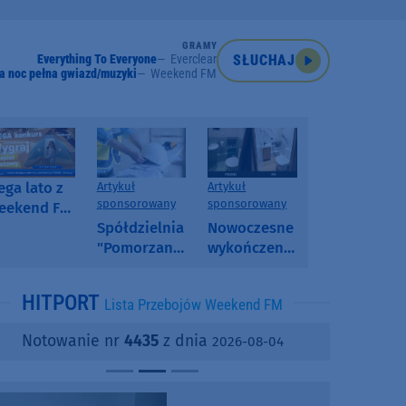
GRAMY
Everything To Everyone
Everclear
SŁUCHAJ
a noc pełna gwiazd/muzyki
Weekend FM
ga lato z
Artykuł
Artykuł
sponsorowany
sponsorowany
eekend FM
 poranny
Spółdzielnia
Nowoczesne
onkurs w
"Pomorzanka"
wykończenia
eekend FM
w
ścian.
Człuchowie
Dlaczego
HITPORT
Lista Przebojów Weekend FM
informuje o
SPC, WPC i
przetargach
fornir
Notowanie nr
4435
z dnia
2026-08-04
i ofertach
kamienny
najmu
zyskują na
popularności?