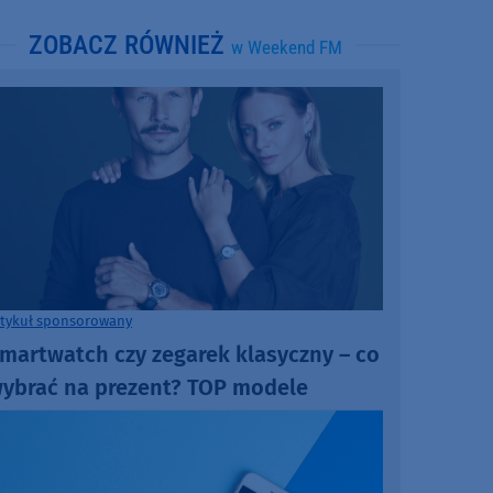
ZOBACZ RÓWNIEŻ
w Weekend FM
rtykuł sponsorowany
martwatch czy zegarek klasyczny – co
ybrać na prezent? TOP modele