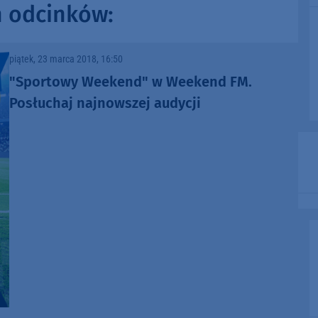
h odcinków:
keys
to
increase
piątek, 23 marca 2018, 16:50
or
"Sportowy Weekend" w Weekend FM.
decrease
volume.
Posłuchaj najnowszej audycji