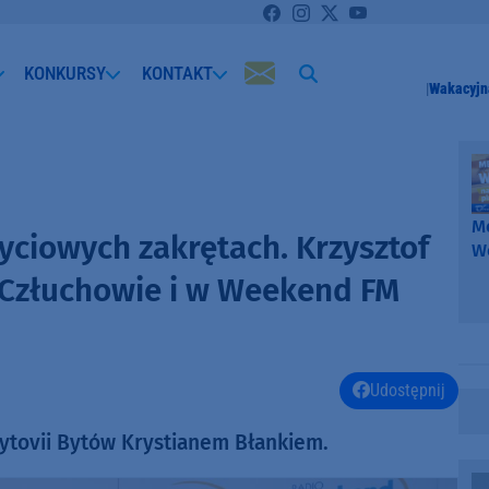
KONKURSY
KONTAKT
Wakacyjn
Me
yciowych zakrętach. Krzysztof
W
-
 Człuchowie i w Weekend FM
k
W
Udostępnij
ytovii Bytów Krystianem Błankiem.