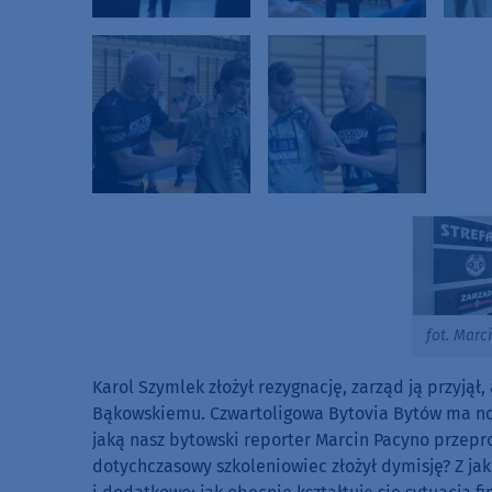
fot. Marc
Karol Szymlek złożył rezygnację, zarząd ją przyj
Bąkowskiemu. Czwartoligowa Bytovia Bytów ma now
jaką nasz bytowski reporter Marcin Pacyno przep
dotychczasowy szkoleniowiec złożył dymisję? Z ja