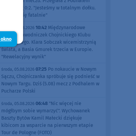
pierwszym meczu. Przegrała z Podhalem
Nowy Targ 0:2. "Jesteśmy w totalnym dołku.
Czujemy się fatalnie"
10:42
Międzynarodowe
środa, 05.08.2026
sukcesy zawodniczek Chojnickiego Klubu
 okno
Żeglarskiego. Klara Sobczak wicemistrzynią
świata, a Basia Gmurek trzecia w Europie.
"Rewelacyjny wynik"
07:25
Po nokaucie w Nowym
środa, 05.08.2026
Sączu, Chojniczanka spróbuje się podnieść w
Nowym Targu. Dziś (5.08) mecz z Podhalem w
Pucharze Polski
06:48
"Nic więcej nie
środa, 05.08.2026
mógłbym sobie wymarzyć". Wychowanek
Baszty Bytów Kamil Małecki dziękuje
kibicom za wsparcie na pierwszym etapie
Tour de Pologne (FOTO)