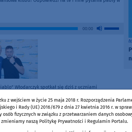
finansowa klubu? Odpowiedzi na te i inne pytania padły w
Use
00:00
Up/Down
Arrow
A
keys
P
to
n
increase
or
decrease
volume.
iablo” Włodarczyk spotkał się dziś z uczniami
studio Weekend FM. W rozmowie z Wojciechem Piepiorką
zku z wejściem w życie 25 maja 2018 r. Rozporządzenia Parlam
ówkę kariery czy ewentualnej walce z Nikodemem
skiego i Rady (UE) 2016/679 z dnia 27 kwietnia 2016 r. w spraw
ce wyniesionej z dwukrotnego pobytu w więzieniu, swojej
y osób fizycznych w związku z przetwarzaniem danych osobow
ieniach związanych z Chojnicami. A w bonusie możecie też
 zmieniamy naszą Politykę Prywatności i Regulamin Portalu.
prowadził z utytułowanym pięściarzem nieco wcześniej –