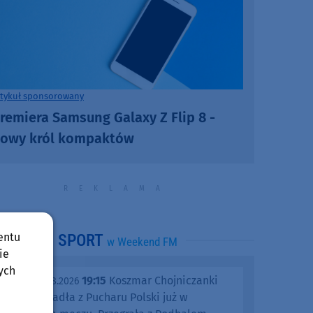
rtykuł sponsorowany
remiera Samsung Galaxy Z Flip 8 -
owy król kompaktów
entu
SPORT
w Weekend FM
ie
ych
19:15
Koszmar Chojniczanki
środa, 05.08.2026
trwa. Odpadła z Pucharu Polski już w