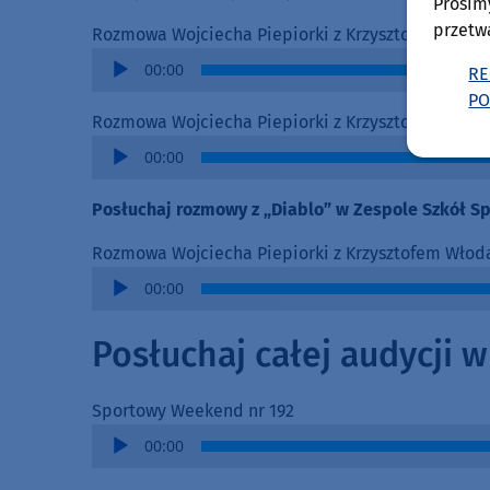
Prosim
przetw
Rozmowa Wojciecha Piepiorki z Krzysztofem Włoda
Audio
00:00
RE
Player
PO
Rozmowa Wojciecha Piepiorki z Krzysztofem Włoda
Audio
00:00
Player
Posłuchaj rozmowy z „Diablo” w Zespole Szkół S
Rozmowa Wojciecha Piepiorki z Krzysztofem Włod
Audio
00:00
Player
Posłuchaj całej audycji 
Sportowy Weekend nr 192
Audio
00:00
Player