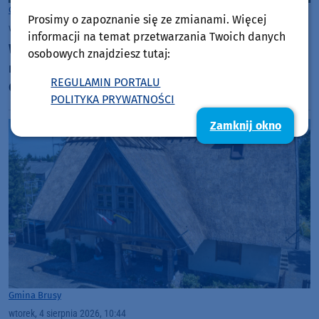
Gmina Czersk
Prosimy o zapoznanie się ze zmianami. Więcej
wtorek, 4 sierpnia 2026, 11:31
informacji na temat przetwarzania Twoich danych
W czwartek (6.08) dzień otwarty na budowie
osobowych znajdziesz tutaj:
mieszkań Społecznej Inicjatywy Mieszkaniowej w
REGULAMIN PORTALU
Czersku
POLITYKA PRYWATNOŚCI
Zamknij okno
Gmina Brusy
wtorek, 4 sierpnia 2026, 10:44