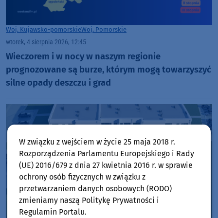
Woj. Kujawsko-pomorskie
Woj. Pomorskie
wtorek, 4 sierpnia 2026, 12:45
Wieczorem i w nocy w naszym regionie
prognozowane są burze, którym mogą towarzyszyć
silne opady deszczu i grad
W związku z wejściem w życie 25 maja 2018 r.
Rozporządzenia Parlamentu Europejskiego i Rady
(UE) 2016/679 z dnia 27 kwietnia 2016 r. w sprawie
ochrony osób fizycznych w związku z
przetwarzaniem danych osobowych (RODO)
zmieniamy naszą Politykę Prywatności i
Regulamin Portalu.