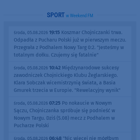
SPORT
w Weekend FM
19:15
Koszmar Chojniczanki trwa.
środa, 05.08.2026
Odpadła z Pucharu Polski już w pierwszym meczu.
Przegrała z Podhalem Nowy Targ 0:2. "Jesteśmy w
totalnym dołku. Czujemy się fatalnie"
10:42
Międzynarodowe sukcesy
środa, 05.08.2026
zawodniczek Chojnickiego Klubu Żeglarskiego.
Klara Sobczak wicemistrzynią świata, a Basia
Gmurek trzecia w Europie. "Rewelacyjny wynik"
07:25
Po nokaucie w Nowym
środa, 05.08.2026
Sączu, Chojniczanka spróbuje się podnieść w
Nowym Targu. Dziś (5.08) mecz z Podhalem w
Pucharze Polski
06:48
"Nic więcej nie mógłbym
środa, 05.08.2026