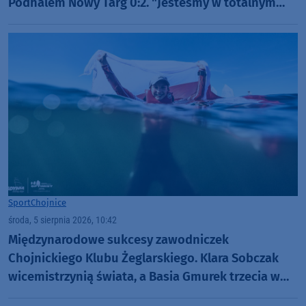
Podhalem Nowy Targ 0:2. "Jesteśmy w totalnym
dołku. Czujemy się fatalnie"
Sport
Chojnice
środa, 5 sierpnia 2026, 10:42
Międzynarodowe sukcesy zawodniczek
Chojnickiego Klubu Żeglarskiego. Klara Sobczak
wicemistrzynią świata, a Basia Gmurek trzecia w
Europie. "Rewelacyjny wynik"