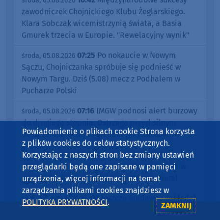
środa, 05.08.2026
zawodniczek Chojnickiego Klubu Żeglarskiego.
Klara Sobczak wicemistrzynią świata, a Basia
Gmurek trzecia w Europie. "Rewelacyjny wynik"
07:25
Po nokaucie w Nowym
środa, 05.08.2026
Sączu, Chojniczanka spróbuje się podnieść w
Nowym Targu. Dziś (5.08) mecz z Podhalem w
Pucharze Polski
07:16
IMGW podnosi alert burzowy
środa, 05.08.2026
do drugiego stopnia. Ostrzega przed silnym
Powiadomienie o plikach cookie Strona korzysta
deszczem, wiatrem i gradem (AKTUALIZACJA)
z plików cookies do celów statystycznych.
06:57
Ułańskie dziedzictwo
Korzystając z naszych stron bez zmiany ustawień
środa, 05.08.2026
utrwalone na ścianie szkoły. W Nowej Cerkwi w
przeglądarki będą one zapisane w pamięci
gminie Chojnice powstał patriotyczny mural
urządzenia, więcej informacji na temat
zarządzania plikami cookies znajdziesz w
14:00
Jeszcze niedawno zakładał
wtorek, 04.08.2026
POLITYKA PRYWATNOŚCI
.
ZAMKNIJ
policyjny mundur. Dziś walczy o powrót do