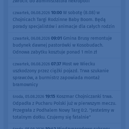
zwrócić do administratora nekropolii
10:00
W sobotę (8.08) w
czwartek, 06.08.2026
Chojnicach Targi Rodzinne Baby Boom. Będą
porady specjalistów i animacje dla całych rodzin
09:01
Gmina Brusy remontuje
czwartek, 06.08.2026
budynek dawnej pastorówki w Kosobudach.
Odnowa zabytku kosztuje ponad 1 mln zł
07:37
Most we Wiecku
czwartek, 06.08.2026
uszkodzony przez ciężki pojazd. Trwa szukanie
sprawców, a burmistrz zapowiada montaż
bramownicy
19:15
Koszmar Chojniczanki trwa.
środa, 05.08.2026
Odpadła z Pucharu Polski już w pierwszym meczu.
Przegrała z Podhalem Nowy Targ 0:2. "Jesteśmy w
totalnym dołku. Czujemy się fatalnie"
10:42
Międzynarodowe sukcesy