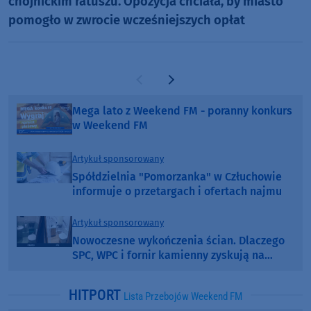
chojnickim ratuszu. Opozycja chciała, by miasto
pomogło w zwrocie wcześniejszych opłat
Poprzednia strona
Następna strona
Mega lato z Weekend FM - poranny konkurs
w Weekend FM
Artykuł sponsorowany
Spółdzielnia "Pomorzanka" w Człuchowie
informuje o przetargach i ofertach najmu
Artykuł sponsorowany
Nowoczesne wykończenia ścian. Dlaczego
SPC, WPC i fornir kamienny zyskują na
popularności?
HITPORT
Lista Przebojów Weekend FM