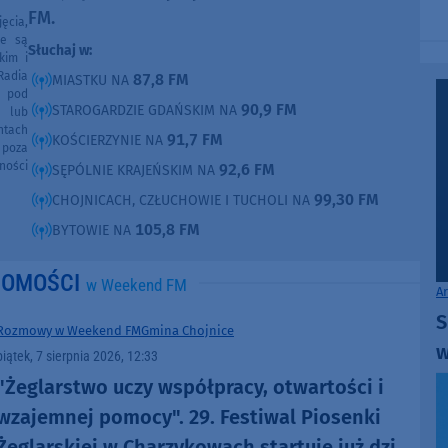
FM.
ęcia,
ne są
Słuchaj w:
kim i
Radia
87,8 FM
MIASTKU NA
e pod
90,9 FM
STAROGARDZIE GDAŃSKIM NA
e lub
ntach
91,7 FM
KOŚCIERZYNIE NA
poza
ności
92,6 FM
SĘPÓLNIE KRAJEŃSKIM NA
99,30 FM
CHOJNICACH, CZŁUCHOWIE I TUCHOLI NA
105,8 FM
BYTOWIE NA
DOMOŚCI
w Weekend FM
A
S
Rozmowy w Weekend FM
Gmina Chojnice
w
piątek, 7 sierpnia 2026, 12:33
"Żeglarstwo uczy współpracy, otwartości i
wzajemnej pomocy". 29. Festiwal Piosenki
Żeglarskiej w Charzykowach startuje już dziś.