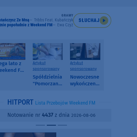
GRAMY
atańczysz Ze Mną
Tribbs Feat. Kubańczyk
SŁUCHAJ
tnie popołudnie z Weekend FM
Ewa Czyż
ga lato z
Artykuł
Artykuł
sponsorowany
sponsorowany
eekend FM
 poranny
Spółdzielnia
Nowoczesne
onkurs w
"Pomorzanka"
wykończenia
eekend FM
w
ścian.
Człuchowie
Dlaczego
HITPORT
Lista Przebojów Weekend FM
informuje o
SPC, WPC i
przetargach
fornir
Notowanie nr
4437
z dnia
2026-08-06
i ofertach
kamienny
najmu
zyskują na
popularności?