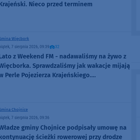
Krajeński. Nieco przed terminem
Gmina Więcbork
piątek, 7 sierpnia 2026, 09:39
32
Lato z Weekend FM - nadawaliśmy na żywo z
Więcborka. Sprawdzaliśmy jak wakacje mijają
w Perle Pojezierza Krajeńskiego.
Zapowiadaliśmy też Dni Więcborka
(ROZMOWY, FOTO)
Gmina Chojnice
piątek, 7 sierpnia 2026, 09:36
Władze gminy Chojnice podpisały umowę na
kontynuację ścieżki rowerowej przy drodze