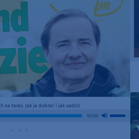
na taras. Jak je dobrać i jak sadzić
Use
00:00
Up/Down
Arrow
keys