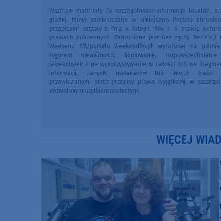
Wszelkie materiały (w szczególności informacje lokalne, zdj
grafiki, filmy) zamieszczone w niniejszym Portalu chronio
przepisami ustawy z dnia 4 lutego 1994 r. o prawie autors
prawach pokrewnych. Zabronione jest bez zgody Redakcji 
Weekend FM/portalu weekendfm.pl wyrażonej na piśmi
rygorem nieważności: kopiowanie, rozpowszechniani
jakiekolwiek inne wykorzystywanie w całości lub we fragme
informacji, danych, materiałów lub innych treści 
przewidzianymi przez przepisy prawa wyjątkami, w szczegól
dozwolonym użytkiem osobistym.
WIĘCEJ WIA