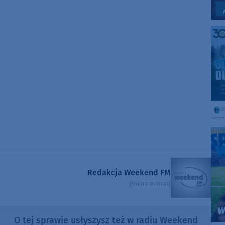
to
increase
or
decrease
volume.
Redakcja Weekend FM
Pokaż e-mail
O tej sprawie usłyszysz też w radiu Weekend