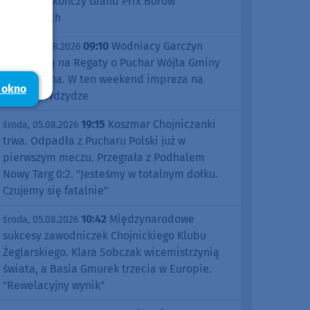
Śliwice zakończy Grand Prix Borów
Tucholskich
09:10
Wodniacy Garczyn
piątek, 07.08.2026
zapraszają na Regaty o Puchar Wójta Gminy
Kościerzyna. W ten weekend impreza na
 okno
jeziorze Wdzydze
19:15
Koszmar Chojniczanki
środa, 05.08.2026
trwa. Odpadła z Pucharu Polski już w
pierwszym meczu. Przegrała z Podhalem
Nowy Targ 0:2. "Jesteśmy w totalnym dołku.
Czujemy się fatalnie"
10:42
Międzynarodowe
środa, 05.08.2026
sukcesy zawodniczek Chojnickiego Klubu
Żeglarskiego. Klara Sobczak wicemistrzynią
świata, a Basia Gmurek trzecia w Europie.
"Rewelacyjny wynik"