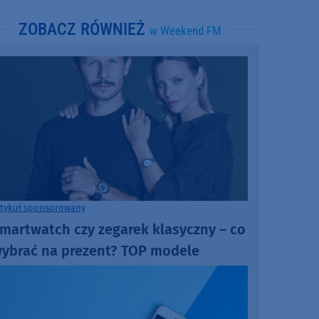
ZOBACZ RÓWNIEŻ
w Weekend FM
rtykuł sponsorowany
martwatch czy zegarek klasyczny – co
ybrać na prezent? TOP modele