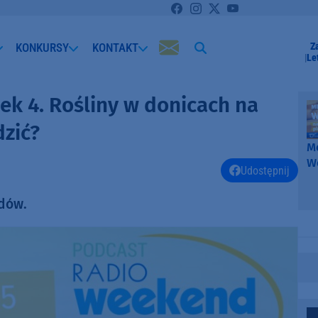
KONKURSY
KONTAKT
Z
Le
k 4. Rośliny w donicach na
dzić?
Me
W
Udostępnij
-
k
odów.
W