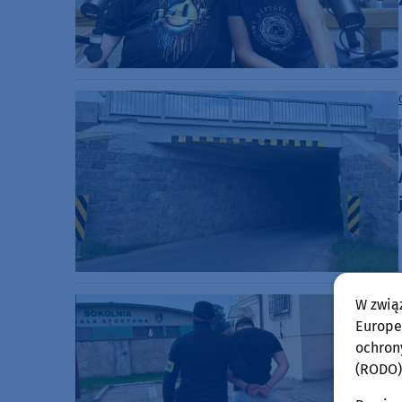
W zwią
Europej
ochron
(RODO)