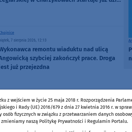
Szanty, gwiazdy i wyjątkowa atmosfera
(ROZMOWA)
Chojnice
piątek, 7 sierpnia 2026, 12:13
A
Wykonawca remontu wiaduktu nad ulicą
P
Angowicką szybciej zakończył prace. Droga
n
jest już przejezdna
Kościerzyna
zku z wejściem w życie 25 maja 2018 r. Rozporządzenia Parlam
skiego i Rady (UE) 2016/679 z dnia 27 kwietnia 2016 r. w spraw
piątek, 7 sierpnia 2026, 11:49
y osób fizycznych w związku z przetwarzaniem danych osobow
Sześciu mężczyzn zatrzymanych po bójce w
 zmieniamy naszą Politykę Prywatności i Regulamin Portalu.
Kościerzynie. Policjanci nie wykluczają