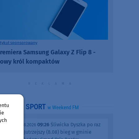
rtykuł sponsorowany
remiera Samsung Galaxy Z Flip 8 -
owy król kompaktów
entu
SPORT
w Weekend FM
ie
ych
09:26
Śliwicka Dyszka po raz
piątek, 07.08.2026
dziesiąty. Jutrzejszy (8.08) bieg w gminie