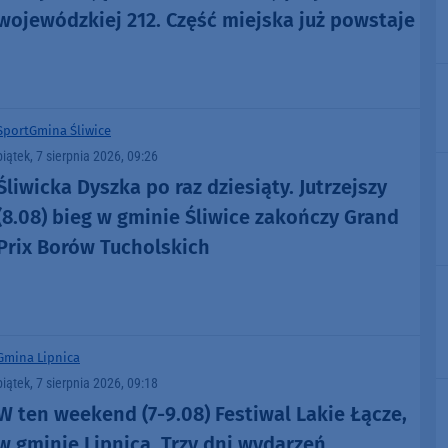
wojewódzkiej 212. Część miejska już powstaje
Sport
Gmina Śliwice
piątek, 7 sierpnia 2026, 09:26
Śliwicka Dyszka po raz dziesiąty. Jutrzejszy
(8.08) bieg w gminie Śliwice zakończy Grand
Prix Borów Tucholskich
Gmina Lipnica
piątek, 7 sierpnia 2026, 09:18
W ten weekend (7-9.08) Festiwal Lakie Łącze,
w gminie Lipnica. Trzy dni wydarzeń