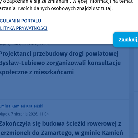
y o zapoznanie się ze zmianami. Więcej informacji na temat
kolejnych zatrzymań
arzania Twoich danych osobowych znajdziesz tutaj:
GULAMIN PORTALU
LITYKA PRYWATNOŚCI
Powiat Tucholski
Zamknij
piątek, 7 sierpnia 2026, 11:06
Projektanci przebudowy drogi powiatowej
Bysław-Lubiewo zorganizowali konsultacje
społeczne z mieszkańcami
Gmina Kamień Krajeński
piątek, 7 sierpnia 2026, 11:04
Zakończyła się budowa ścieżki rowerowej z
Jerzmionek do Zamartego, w gminie Kamień