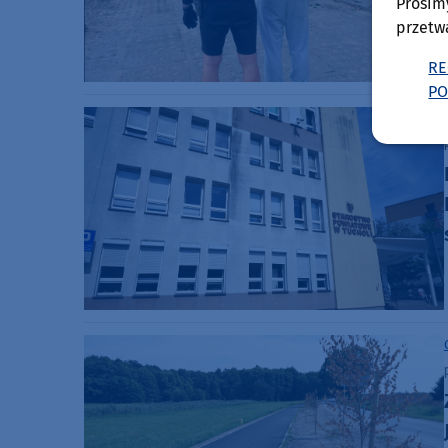
Prosim
przetw
RE
PO