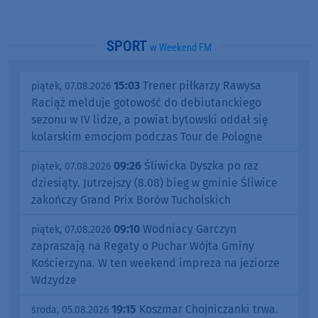
SPORT
w Weekend FM
15:03
Trener piłkarzy Rawysa
piątek, 07.08.2026
Raciąż melduje gotowość do debiutanckiego
sezonu w IV lidze, a powiat bytowski oddał się
kolarskim emocjom podczas Tour de Pologne
09:26
Śliwicka Dyszka po raz
piątek, 07.08.2026
dziesiąty. Jutrzejszy (8.08) bieg w gminie Śliwice
zakończy Grand Prix Borów Tucholskich
09:10
Wodniacy Garczyn
piątek, 07.08.2026
zapraszają na Regaty o Puchar Wójta Gminy
Kościerzyna. W ten weekend impreza na jeziorze
Wdzydze
19:15
Koszmar Chojniczanki trwa.
środa, 05.08.2026