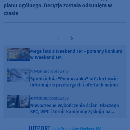
planu ogólnego. Decyzja została odsunięta w
czasie
Poprzednia strona
Następna strona
Mega lato z Weekend FM - poranny konkurs
w Weekend FM
Artykuł sponsorowany
Spółdzielnia "Pomorzanka" w Człuchowie
informuje o przetargach i ofertach najmu
Artykuł sponsorowany
Nowoczesne wykończenia ścian. Dlaczego
SPC, WPC i fornir kamienny zyskują na
popularności?
HITPORT
Lista Przebojów Weekend FM