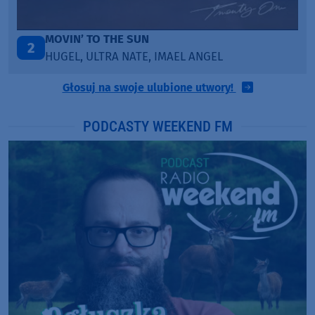
LEGENDARY LOVERS (SAVE ME)
3
KATY PERRY & CHIEF KEEF
Głosuj na swoje ulubione utwory!
PODCASTY WEEKEND FM