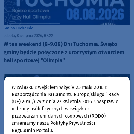
Gmina Tuchomie
sobota, 8 sierpnia 2026, 07:22
W ten weekend (8-9.08) Dni Tuchomia. Święto
gminy będzie połączone z uroczystym otwarciem
hali sportowej "Olimpia"
W związku z wejściem w życie 25 maja 2018 r.
Rozporządzenia Parlamentu Europejskiego i Rady
(UE) 2016/679 z dnia 27 kwietnia 2016 r. w sprawie
ochrony osób fizycznych w związku z
przetwarzaniem danych osobowych (RODO)
zmieniamy naszą Politykę Prywatności i
Regulamin Portalu.