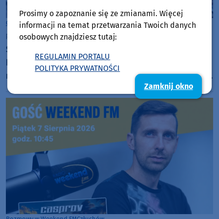
Prosimy o zapoznanie się ze zmianami. Więcej
Gmina Chojnice
informacji na temat przetwarzania Twoich danych
piątek, 7 sierpnia 2026, 21:15
50
osobowych znajdziesz tutaj:
Szanty znów królują w Charzykowach. Ruszył
REGULAMIN PORTALU
Festiwal Piosenki Żeglarskiej. "Jak by było nudno,
POLITYKA PRYWATNOŚCI
nikt by mnie tu nie zobaczył. Jest fajna atmosfera,
Zamknij okno
fajna zabawa" (FOTO)
Rozmowy w Weekend FM
Człuchów