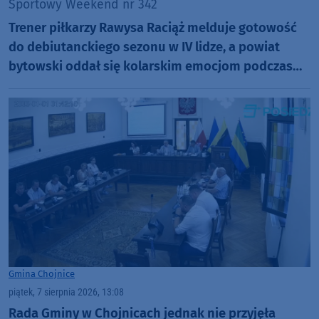
Sportowy Weekend nr 342
Trener piłkarzy Rawysa Raciąż melduje gotowość
do debiutanckiego sezonu w IV lidze, a powiat
bytowski oddał się kolarskim emocjom podczas
Tour de Pologne
Gmina Chojnice
piątek, 7 sierpnia 2026, 13:08
Rada Gminy w Chojnicach jednak nie przyjęła