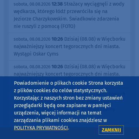
12:38
Strażacy wyciągnęli z wody
sobota, 08.08.2026
wędkarza, którego łódź przewróciła się na
Jeziorze Charzykowskim. Świadkowie zdarzenia
nie ruszyli z pomocą (FOTO)
10:26
Dzisiaj (08.08) w Więcborku
sobota, 08.08.2026
najważniejszy koncert tegorocznych dni miasta.
Wystąpi Oskar Cyms
10:26
Dzisiaj (08.08) w Więcborku
sobota, 08.08.2026
najważniejszy koncert tegorocznych dni miasta.
Wystąpi Oskar Cyms
Powiadomienie o plikach cookie Strona korzysta
z plików cookies do celów statystycznych.
09:03
Dziś (8.08) w Charzykowach
sobota, 08.08.2026
Korzystając z naszych stron bez zmiany ustawień
ostatni dzień Festiwalu Piosenki Żeglarskiej.
przeglądarki będą one zapisane w pamięci
Wystąpią między innymi Chór Zawisza Czarny
urządzenia, więcej informacji na temat
oraz Perły i Łotry
zarządzania plikami cookies znajdziesz w
POLITYKA PRYWATNOŚCI
.
09:03
Dziś (8.08) w Charzykowach
sobota, 08.08.2026
ZAMKNIJ
ostatni dzień Festiwalu Piosenki Żeglarskiej.