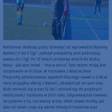
Waldemar Walkusz przez dziewięć lat wprowadził Bytovię
Bytów z V do II ligi i położył podwaliny pod późniejszy
awans do I ligi. Po 12 latach prezerwy wrócił do klubu,
który - jak sam mówi - "ma w sercu". Tym razem misją jest
utrzymanie w IV lidze. W rozmowie z Wojciechem
Piepiorką szkoleniowiec wyjaśnił dlaczego nawet o 2.00 w
nocy przyjąłby ofertę z Bytovii, zdradził jak on sam oraz
klub zmienili się przez 12 lat i odniósł się do przykrych
okoliczności rozstania w 2013 roku. Odpowiedział również
na pytania o to, czy wierzy w tzw. efekt nowej miotły, jak
jako 62-latek czuje się wśród młodych trenerów oraz