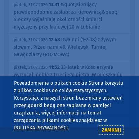
13:31
&quot;Kierujący
piątek, 31.07.2026
prawdopodobnie zasłabł za kierownicą&quot;.
Śledczy wyjaśniają okoliczności śmierci
mężczyzny przy krajowej 20 w Łubianie
12:43
Dwa dni (1-2.08) z żywym
piątek, 31.07.2026
słowem. Przed nami 49. Wielewski Turniej
Gawędziarzy (ROZMOWA)
11:52
33-latek w Kościerzynie
piątek, 31.07.2026
wyrzucał meble z trzeciego piętra. W mieszkaniu
miał ponad 1200 porcji narkotyków
Powiadomienie o plikach cookie Strona korzysta
z plików cookies do celów statystycznych.
13:05
To była trudna akcja -
środa, 29.07.2026
Korzystając z naszych stron bez zmiany ustawień
strażacy podsumowują pożar hali z laminatami w
przeglądarki będą one zapisane w pamięci
Skorzewie (AKTUALIZACJA)
urządzenia, więcej informacji na temat
zarządzania plikami cookies znajdziesz w
07:40
Kościerscy policjanci
środa, 29.07.2026
POLITYKA PRYWATNOŚCI
.
ZAMKNIJ
poszukują mężczyzny w związku z kradzieżą
roweru. Jednoślad zniknął w Kościerzynie