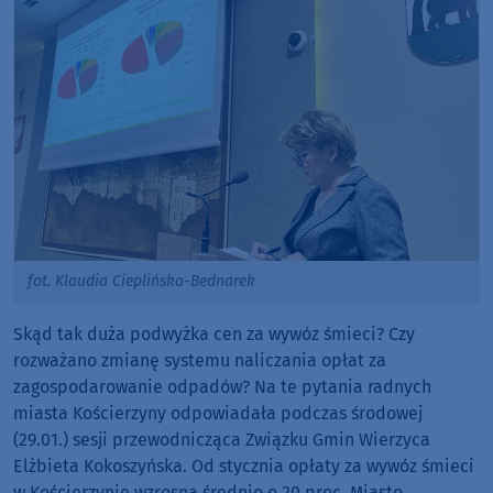
fot. Klaudia Cieplińska-Bednarek
Skąd tak duża podwyżka cen za wywóz śmieci? Czy
rozważano zmianę systemu naliczania opłat za
zagospodarowanie odpadów? Na te pytania radnych
miasta Kościerzyny odpowiadała podczas środowej
(29.01.) sesji przewodnicząca Związku Gmin Wierzyca
Elżbieta Kokoszyńska. Od stycznia opłaty za wywóz śmieci
w Kościerzynie wzrosną średnio o 20 proc. Miasto,