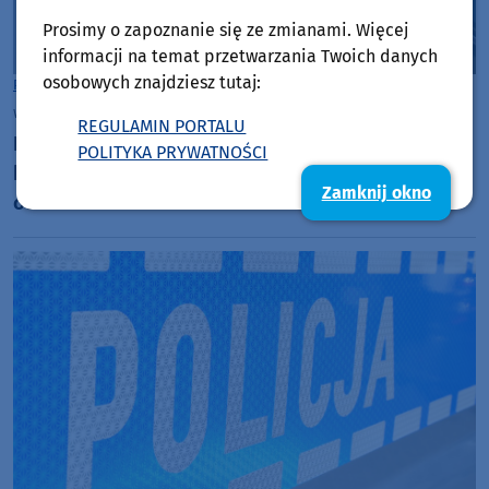
Prosimy o zapoznanie się ze zmianami. Więcej
informacji na temat przetwarzania Twoich danych
osobowych znajdziesz tutaj:
Powiat Kościerski
wtorek, 28 lipca 2026, 07:40
REGULAMIN PORTALU
Dwóch poszukiwanych zatrzymanych przez
POLITYKA PRYWATNOŚCI
kościerskich policjantów. 52-latek miał do
Zamknij okno
odsiedzenia dwa lata