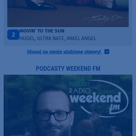
TAŃCZ!
3
BLETKA
Głosuj na swoje ulubione utwory!
PODCASTY WEEKEND FM