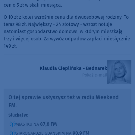
cen o 5 zł w skali miesiąca.
O 10 zł z kolei wzrośnie cena dla dwuosobowej rodziny. To
teraz 98 zł. Największy - 24 złotowy - wzrost notuje
natomiast gospodarstwo domowe, w którym mieszkają
trzy i więcej osób. Za wywóz odpadów zapłaci miesięcznie
149 zł.
Klaudia Cieplińska - Bednarek
Pokaż e-mail
O tej sprawie usłyszysz też w radiu Weekend
FM.
Słuchaj w:
87,8 FM
MIASTKU NA
90,9 FM
STAROGARDZIE GDAŃSKIM NA