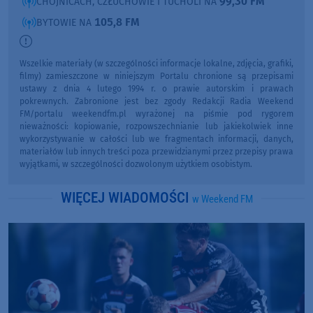
99,30 FM
CHOJNICACH, CZŁUCHOWIE I TUCHOLI NA
105,8 FM
BYTOWIE NA
Wszelkie materiały (w szczególności informacje lokalne, zdjęcia, grafiki,
filmy) zamieszczone w niniejszym Portalu chronione są przepisami
ustawy z dnia 4 lutego 1994 r. o prawie autorskim i prawach
pokrewnych. Zabronione jest bez zgody Redakcji Radia Weekend
FM/portalu weekendfm.pl wyrażonej na piśmie pod rygorem
nieważności: kopiowanie, rozpowszechnianie lub jakiekolwiek inne
wykorzystywanie w całości lub we fragmentach informacji, danych,
materiałów lub innych treści poza przewidzianymi przez przepisy prawa
wyjątkami, w szczególności dozwolonym użytkiem osobistym.
WIĘCEJ WIADOMOŚCI
w Weekend FM