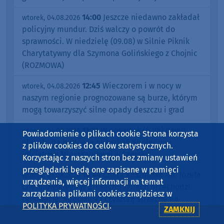
14:00
Jeszcze niedawno zakładał
wtorek, 04.08.2026
policyjny mundur. Dziś walczy o powrót do
sprawności. W niedzielę (09.08) w Silnie Piknik
Charytatywny dla Szymona Golińskiego z Chojnic
(ROZMOWA)
12:45
Wieczorem i w nocy w
wtorek, 04.08.2026
naszym regionie prognozowane są burze, którym
mogą towarzyszyć silne opady deszczu i grad
11:31
W czwartek (6.08) dzień
wtorek, 04.08.2026
Powiadomienie o plikach cookie Strona korzysta
otwarty na budowie mieszkań Społecznej
z plików cookies do celów statystycznych.
Inicjatywy Mieszkaniowej w Czersku
Korzystając z naszych stron bez zmiany ustawień
przeglądarki będą one zapisane w pamięci
10:44
Chata Kaszubska im. Józefa
wtorek, 04.08.2026
urządzenia, więcej informacji na temat
Chełmowskiego w Brusach-Jagliach przechodzi
zarządzania plikami cookies znajdziesz w
renowację. Specjaliści czyszczą strzechę na
POLITYKA PRYWATNOŚCI
.
ZAMKNIJ
dachu