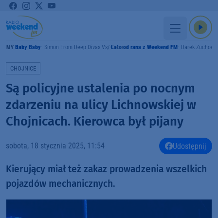
Baby Baby
Simon From Deep Divas Vs. Corona
Lato od rana z Weekend FM
Darek Żuchowi
RAMY
CHOJNICE
Są policyjne ustalenia po nocnym
zdarzeniu na ulicy Lichnowskiej w
Chojnicach. Kierowca był pijany
sobota, 18 stycznia 2025, 11:54
Udostępnij
Kierujący miał też zakaz prowadzenia wszelkich
pojazdów mechanicznych.