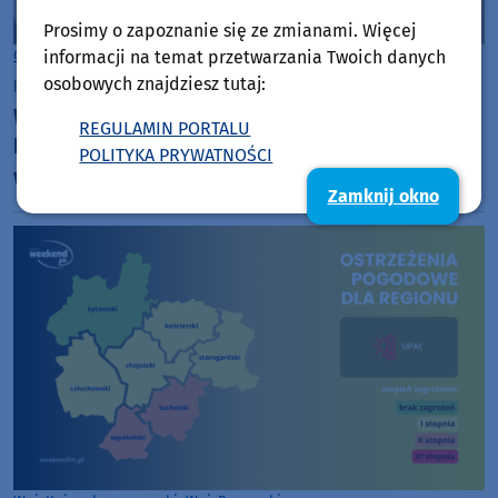
Prosimy o zapoznanie się ze zmianami. Więcej
informacji na temat przetwarzania Twoich danych
Chojnice
osobowych znajdziesz tutaj:
poniedziałek, 3 sierpnia 2026, 14:03
Weekend z pupilem. Odcinek 1. Jak zadbać o
REGULAMIN PORTALU
komfort i bezpieczeństwo naszych pupili podczas
POLITYKA PRYWATNOŚCI
wakacyjnych podróży?
Zamknij okno