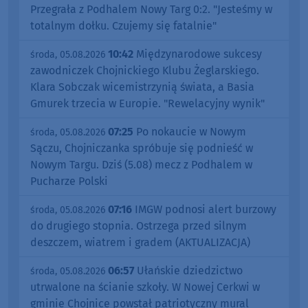
Przegrała z Podhalem Nowy Targ 0:2. "Jesteśmy w
totalnym dołku. Czujemy się fatalnie"
10:42
Międzynarodowe sukcesy
środa, 05.08.2026
zawodniczek Chojnickiego Klubu Żeglarskiego.
Klara Sobczak wicemistrzynią świata, a Basia
Gmurek trzecia w Europie. "Rewelacyjny wynik"
07:25
Po nokaucie w Nowym
środa, 05.08.2026
Sączu, Chojniczanka spróbuje się podnieść w
Nowym Targu. Dziś (5.08) mecz z Podhalem w
Pucharze Polski
07:16
IMGW podnosi alert burzowy
środa, 05.08.2026
do drugiego stopnia. Ostrzega przed silnym
deszczem, wiatrem i gradem (AKTUALIZACJA)
06:57
Ułańskie dziedzictwo
środa, 05.08.2026
utrwalone na ścianie szkoły. W Nowej Cerkwi w
gminie Chojnice powstał patriotyczny mural