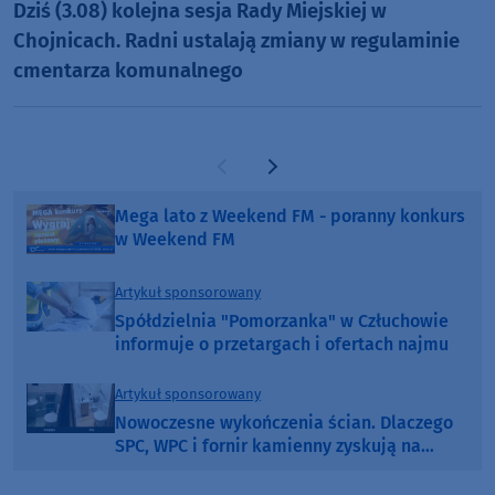
Dziś (3.08) kolejna sesja Rady Miejskiej w
Chojnicach. Radni ustalają zmiany w regulaminie
cmentarza komunalnego
Poprzednia strona
Następna strona
Mega lato z Weekend FM - poranny konkurs
w Weekend FM
Artykuł sponsorowany
Spółdzielnia "Pomorzanka" w Człuchowie
informuje o przetargach i ofertach najmu
Artykuł sponsorowany
Nowoczesne wykończenia ścian. Dlaczego
SPC, WPC i fornir kamienny zyskują na
popularności?