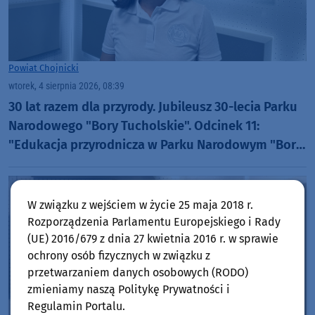
Powiat Chojnicki
wtorek, 4 sierpnia 2026, 08:39
30 lat razem dla przyrody. Jubileusz 30-lecia Parku
Narodowego "Bory Tucholskie". Odcinek 11:
"Edukacja przyrodnicza w Parku Narodowym "Bory
Tucholskie" (WIDEO)
W związku z wejściem w życie 25 maja 2018 r.
Rozporządzenia Parlamentu Europejskiego i Rady
(UE) 2016/679 z dnia 27 kwietnia 2016 r. w sprawie
ochrony osób fizycznych w związku z
przetwarzaniem danych osobowych (RODO)
zmieniamy naszą Politykę Prywatności i
Regulamin Portalu.