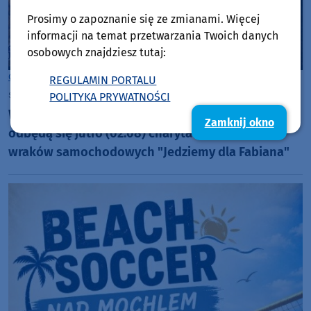
Prosimy o zapoznanie się ze zmianami. Więcej
informacji na temat przetwarzania Twoich danych
osobowych znajdziesz tutaj:
Gmina Więcbork
REGULAMIN PORTALU
sobota, 1 sierpnia 2026, 08:16
POLITYKA PRYWATNOŚCI
W Runowie Krajeńskim, w gminie Więcbork,
Zamknij okno
odbędą się jutro (02.08) charytatywne wyścigi
wraków samochodowych "Jedziemy dla Fabiana"