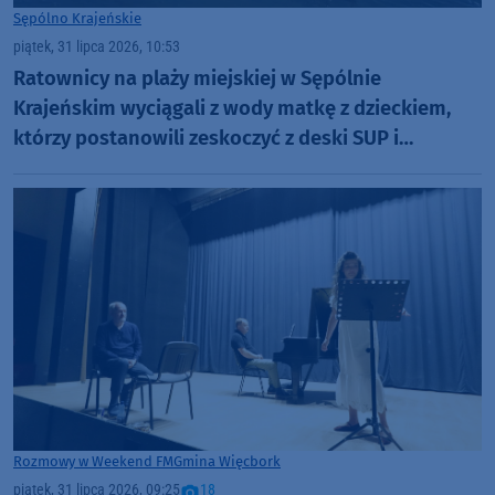
Sępólno Krajeńskie
piątek, 31 lipca 2026, 10:53
Ratownicy na plaży miejskiej w Sępólnie
Krajeńskim wyciągali z wody matkę z dzieckiem,
którzy postanowili zeskoczyć z deski SUP i
popływać w jeziorze
Rozmowy w Weekend FM
Gmina Więcbork
piątek, 31 lipca 2026, 09:25
18