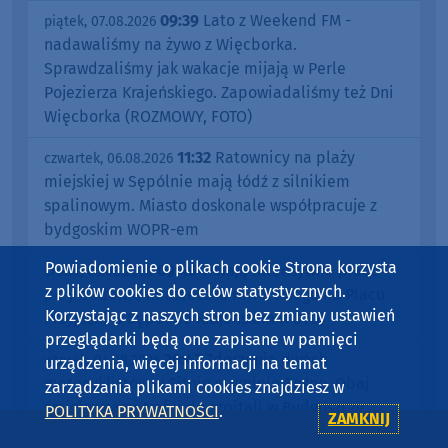
09:39
Lato z Weekend FM -
piątek, 07.08.2026
nadawaliśmy na żywo z Więcborka.
Sprawdzaliśmy jak wakacje mijają w Perle
Pojezierza Krajeńskiego. Zapowiadaliśmy też Dni
Więcborka (ROZMOWY, FOTO)
11:32
Ratownicy na plaży
czwartek, 06.08.2026
miejskiej w Sępólnie mają łódź z silnikiem
spalinowym. Miasto doskonale współpracuje z
bydgoskim WOPR-em
Powiadomienie o plikach cookie Strona korzysta
09:46
Trwają intensywne prace
środa, 05.08.2026
z plików cookies do celów statystycznych.
przy budowie miasteczka rowerowego na Placu
Korzystając z naszych stron bez zmiany ustawień
Przyjaźni w Sępólnie Krajeńskim (FOTO)
przeglądarki będą one zapisane w pamięci
20:47
Zderzenie dwóch
wtorek, 04.08.2026
urządzenia, więcej informacji na temat
motocyklistów w Sitnie w gminie Sośno. Obaj
zarządzania plikami cookies znajdziesz w
śmigłowcami trafili do szpitali w Bydgoszczy
POLITYKA PRYWATNOŚCI
.
ZAMKNIJ