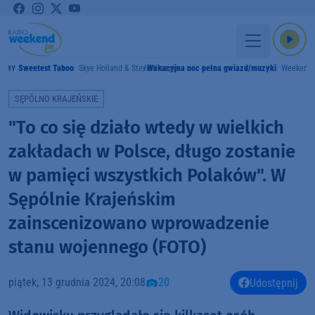
Sweetest Taboo
Skye Holland & Steve Kroeger
Wakacyjna noc pełna gwiazd/muzyki
Weekend
RAMY
SĘPÓLNO KRAJEŃSKIE
"To co się działo wtedy w wielkich
zakładach w Polsce, długo zostanie
w pamięci wszystkich Polaków". W
Sępólnie Krajeńskim
zainscenizowano wprowadzenie
stanu wojennego (FOTO)
piątek, 13 grudnia 2024, 20:08
20
Udostępnij