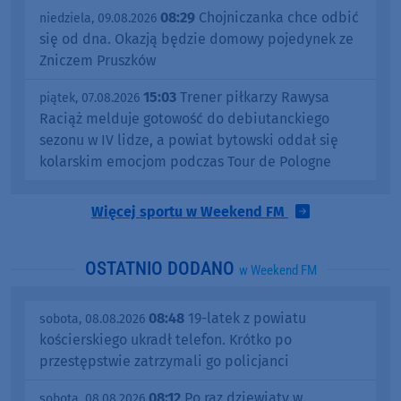
08:29
Chojniczanka chce odbić
niedziela, 09.08.2026
się od dna. Okazją będzie domowy pojedynek ze
Zniczem Pruszków
15:03
Trener piłkarzy Rawysa
piątek, 07.08.2026
Raciąż melduje gotowość do debiutanckiego
sezonu w IV lidze, a powiat bytowski oddał się
kolarskim emocjom podczas Tour de Pologne
Więcej sportu w Weekend FM
OSTATNIO DODANO
w Weekend FM
08:48
19-latek z powiatu
sobota, 08.08.2026
kościerskiego ukradł telefon. Krótko po
przestępstwie zatrzymali go policjanci
08:12
Po raz dziewiąty w
sobota, 08.08.2026