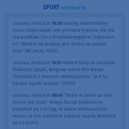
SPORT
w Weekend FM
16:38
Kolejny katastrofalny
niedziela, 09.08.2026
mecz Chojniczanki. Jest pierwsza bramka, ale nie
ma punktów. Znicz Pruszków wygrał w Chojnicach
4:1. "Mental tej drużyny jest dzisiaj na samym
dnie" (RELACJA, FOTO)
10:51
Rekord trasy na jubileusz
niedziela, 09.08.2026
Śliwickiej Dyszki. Biegowe Grand Prix Borów
Tucholskich z mocnym zakończeniem. "Jest to
bardzo wysoki poziom" (FOTO)
08:45
"Wiara w siebie po tym
niedziela, 09.08.2026
meczu jest duża". Rawys Raciąż znakomicie
przywitał się z IV ligą. W swoim debiutanckim
meczu na tym poziomie pokonał Spartę Brodnica
aż 4:1 (FOTO)