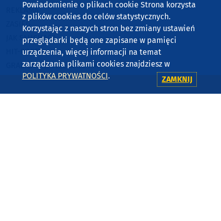
Powiadomienie o plikach cookie Strona korzysta
REKLAMA
z plików cookies do celów statystycznych.
ZASIĘG
Korzystając z naszych stron bez zmiany ustawień
JAK SŁUCHAĆ?
przeglądarki będą one zapisane w pamięci
HIT-PORT
urządzenia, więcej informacji na temat
zarządzania plikami cookies znajdziesz w
GRALIŚMY W WEEKEND FM
POLITYKA PRYWATNOŚCI
.
ZAMKNIJ
CZĘSTOTLIWOŚCI
87,8 FM
MIASTKO
90,9 FM
STAROGARD GDAŃSKI
91,7 FM
KOŚCIERZYNA
92,6 FM
SĘPÓLNO KRAJEŃSKIE
99,3 FM
CHOJNICE, CZŁUCHÓW, TUCHOLA
105,8 FM
BYTÓW
KONTAKT