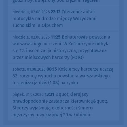
godzin był uwięziony pod ciężkim regałem
22:12
Zderzenie auta i
niedziela, 02.08.2026
motocykla na drodze między Wdzydzami
Tucholskimi a Olpuchem
11:25
Bohaterowie powstania
niedziela, 02.08.2026
warszawskiego uczczeni. W Kościerzynie odbyła
się 12. inscenizacja historyczna, przygotowana
przez miejscowych harcerzy (FOTO)
08:15
Kościerscy harcerze uczczą
sobota, 01.08.2026
82. rocznicę wybuchu powstania warszawskiego.
Inscenizacja dziś (1.08) na rynku
13:31
&quot;Kierujący
piątek, 31.07.2026
prawdopodobnie zasłabł za kierownicą&quot;.
Śledczy wyjaśniają okoliczności śmierci
mężczyzny przy krajowej 20 w Łubianie