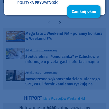
Kościerzynie
POLITYKA PRYWATNOŚCI
Zamknij okno
Poprzednia strona
Następna strona
Mega lato z Weekend FM - poranny konkurs
w Weekend FM
Artykuł sponsorowany
Spółdzielnia "Pomorzanka" w Człuchowie
informuje o przetargach i ofertach najmu
Artykuł sponsorowany
Nowoczesne wykończenia ścian. Dlaczego
SPC, WPC i fornir kamienny zyskują na
popularności?
HITPORT
Lista Przebojów Weekend FM
Notowanie nr
4440
z dnia
2026-08-09