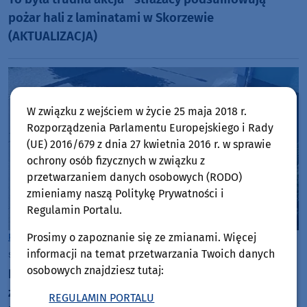
pożar hali z laminatami w Skorzewie
(AKTUALIZACJA)
W związku z wejściem w życie 25 maja 2018 r.
Rozporządzenia Parlamentu Europejskiego i Rady
(UE) 2016/679 z dnia 27 kwietnia 2016 r. w sprawie
ochrony osób fizycznych w związku z
przetwarzaniem danych osobowych (RODO)
zmieniamy naszą Politykę Prywatności i
Regulamin Portalu.
Prosimy o zapoznanie się ze zmianami. Więcej
Powiat Kościerski
informacji na temat przetwarzania Twoich danych
środa, 29 lipca 2026, 07:40
osobowych znajdziesz tutaj:
Kościerscy policjanci poszukują mężczyzny w
związku z kradzieżą roweru. Jednoślad zniknął w
REGULAMIN PORTALU