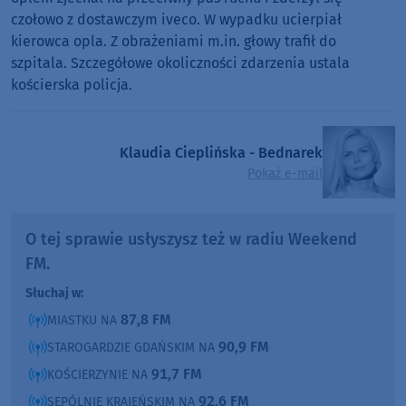
czołowo z dostawczym iveco. W wypadku ucierpiał
kierowca opla. Z obrażeniami m.in. głowy trafił do
szpitala. Szczegółowe okoliczności zdarzenia ustala
kościerska policja.
Klaudia Cieplińska - Bednarek
Pokaż e-mail
O tej sprawie usłyszysz też w radiu Weekend
FM.
Słuchaj w:
87,8 FM
MIASTKU NA
90,9 FM
STAROGARDZIE GDAŃSKIM NA
91,7 FM
KOŚCIERZYNIE NA
92,6 FM
SĘPÓLNIE KRAJEŃSKIM NA