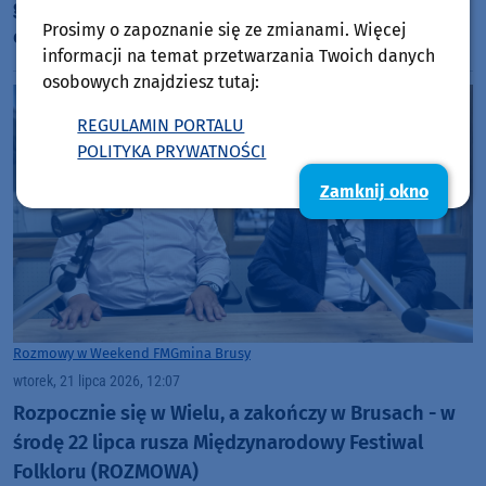
gminie Brusy zakończona. Trwa procedura
Prosimy o zapoznanie się ze zmianami. Więcej
odbiorowa
informacji na temat przetwarzania Twoich danych
osobowych znajdziesz tutaj:
REGULAMIN PORTALU
POLITYKA PRYWATNOŚCI
Zamknij okno
Rozmowy w Weekend FM
Gmina Brusy
wtorek, 21 lipca 2026, 12:07
Rozpocznie się w Wielu, a zakończy w Brusach - w
środę 22 lipca rusza Międzynarodowy Festiwal
Folkloru (ROZMOWA)