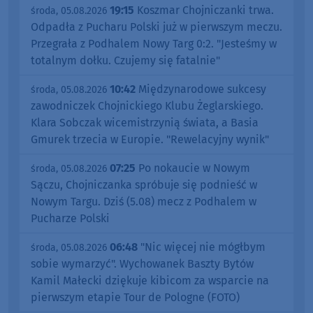
19:15
Koszmar Chojniczanki trwa.
środa, 05.08.2026
Odpadła z Pucharu Polski już w pierwszym meczu.
Przegrała z Podhalem Nowy Targ 0:2. "Jesteśmy w
totalnym dołku. Czujemy się fatalnie"
10:42
Międzynarodowe sukcesy
środa, 05.08.2026
zawodniczek Chojnickiego Klubu Żeglarskiego.
Klara Sobczak wicemistrzynią świata, a Basia
Gmurek trzecia w Europie. "Rewelacyjny wynik"
07:25
Po nokaucie w Nowym
środa, 05.08.2026
Sączu, Chojniczanka spróbuje się podnieść w
Nowym Targu. Dziś (5.08) mecz z Podhalem w
Pucharze Polski
06:48
"Nic więcej nie mógłbym
środa, 05.08.2026
sobie wymarzyć". Wychowanek Baszty Bytów
Kamil Małecki dziękuje kibicom za wsparcie na
pierwszym etapie Tour de Pologne (FOTO)