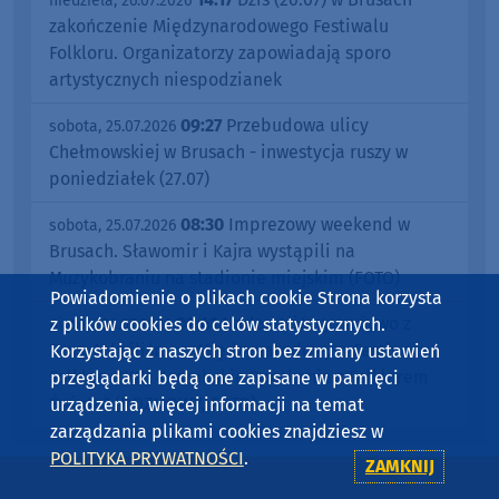
niedziela, 26.07.2026
zakończenie Międzynarodowego Festiwalu
Folkloru. Organizatorzy zapowiadają sporo
artystycznych niespodzianek
09:27
Przebudowa ulicy
sobota, 25.07.2026
Chełmowskiej w Brusach - inwestycja ruszy w
poniedziałek (27.07)
08:30
Imprezowy weekend w
sobota, 25.07.2026
Brusach. Sławomir i Kajra wystąpili na
Muzykobraniu na stadionie miejskim (FOTO)
Powiadomienie o plikach cookie Strona korzysta
09:41
Nadawaliśmy na żywo z
z plików cookies do celów statystycznych.
piątek, 24.07.2026
Brus. Mówiliśmy o Międzynarodowym Festiwalu
Korzystając z naszych stron bez zmiany ustawień
Folkloru "XIII Kaszubskie Spotkania z Folklorem
przeglądarki będą one zapisane w pamięci
Świata" (ROZMOWY, FOTO)
urządzenia, więcej informacji na temat
zarządzania plikami cookies znajdziesz w
POLITYKA PRYWATNOŚCI
.
ZAMKNIJ