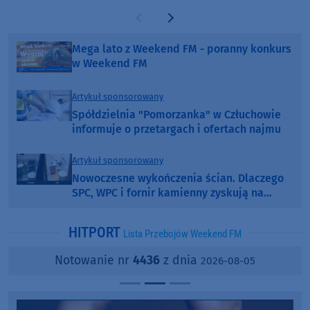
Poprzednia strona
Następna strona
Mega lato z Weekend FM - poranny konkurs
w Weekend FM
Artykuł sponsorowany
Spółdzielnia "Pomorzanka" w Człuchowie
informuje o przetargach i ofertach najmu
Artykuł sponsorowany
Nowoczesne wykończenia ścian. Dlaczego
SPC, WPC i fornir kamienny zyskują na
popularności?
HITPORT
Lista Przebojów Weekend FM
Notowanie nr
4436
z dnia
2026-08-05