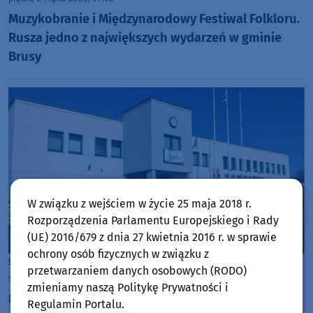
Muzykobranie i Międzynarodowy Festiwal Folkloru.
Rusza jedno z największych wydarzeń w gminie
Brusy
W związku z wejściem w życie 25 maja 2018 r.
Rozporządzenia Parlamentu Europejskiego i Rady
(UE) 2016/679 z dnia 27 kwietnia 2016 r. w sprawie
ochrony osób fizycznych w związku z
Gmina Brusy
przetwarzaniem danych osobowych (RODO)
środa, 22 lipca 2026, 07:16
zmieniamy naszą Politykę Prywatności i
Budowa drogi z Wielkich Chełmów do Krówni w
Regulamin Portalu.