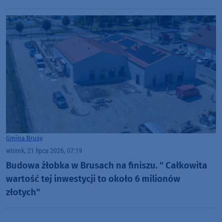
Gmina Brusy
wtorek, 21 lipca 2026, 07:19
Budowa żłobka w Brusach na finiszu. " Całkowita
wartość tej inwestycji to około 6 milionów
złotych"