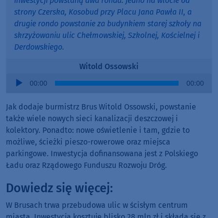
inwestycji powstaną dwa ronda: jedno na wlocie od
strony Czerska, Kosobud przy Placu Jana Pawła II, a
drugie rondo powstanie za budynkiem starej szkoły na
skrzyżowaniu ulic Chełmowskiej, Szkolnej, Kościelnej i
Derdowskiego.
Witold Ossowski
Audio
00:00
00:00
Player
Jak dodaje burmistrz Brus Witold Ossowski, powstanie
także wiele nowych sieci kanalizacji deszczowej i
kolektory. Ponadto: nowe oświetlenie i tam, gdzie to
możliwe, ścieżki pieszo-rowerowe oraz miejsca
parkingowe. Inwestycja dofinansowana jest z Polskiego
Ładu oraz Rządowego Funduszu Rozwoju Dróg.
Dowiedz się więcej:
W Brusach trwa przebudowa ulic w ścisłym centrum
miasta. Inwestycja kosztuje blisko 28 mln zł i składa się z