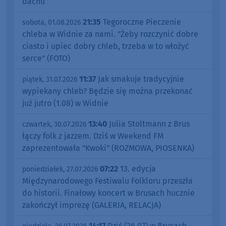
dachu
21:35
Tegoroczne Pieczenie
sobota, 01.08.2026
chleba w Widnie za nami. "Żeby rozczynić dobre
ciasto i upiec dobry chleb, trzeba w to włożyć
serce" (FOTO)
11:37
Jak smakuje tradycyjnie
piątek, 31.07.2026
wypiekany chleb? Będzie się można przekonać
już jutro (1.08) w Widnie
13:40
Julia Stoltmann z Brus
czwartek, 30.07.2026
łączy folk z jazzem. Dziś w Weekend FM
zaprezentowała "Kwoki" (ROZMOWA, PIOSENKA)
07:22
13. edycja
poniedziałek, 27.07.2026
Międzynarodowego Festiwalu Folkloru przeszła
do historii. Finałowy koncert w Brusach hucznie
zakończył imprezę (GALERIA, RELACJA)
14:17
Dziś (26.07) w Brusach