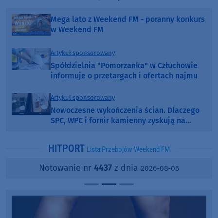
Poprzednia strona
Następna strona
Mega lato z Weekend FM - poranny konkurs
w Weekend FM
Artykuł sponsorowany
Spółdzielnia "Pomorzanka" w Człuchowie
informuje o przetargach i ofertach najmu
Artykuł sponsorowany
Nowoczesne wykończenia ścian. Dlaczego
SPC, WPC i fornir kamienny zyskują na
popularności?
HITPORT
Lista Przebojów Weekend FM
Notowanie nr
4437
z dnia
2026-08-06