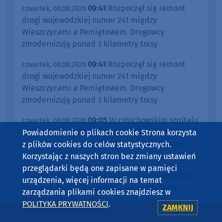
09:41
Rozpoczął się remont
czwartek, 06.08.2026
drogi wojewódzkiej numer 241 między
Wieszczycami a Pamiętowem. Drogowcy
zmodernizują ponad 3 kilometry trasy
09:41
Rozpoczął się remont
czwartek, 06.08.2026
drogi wojewódzkiej numer 241 między
Wieszczycami a Pamiętowem. Drogowcy
zmodernizują ponad 3 kilometry trasy
09:05
W człuchowskim szpitalu
czwartek, 06.08.2026
wystartował oddział chirurgii jednego dnia. Będą
Powiadomienie o plikach cookie Strona korzysta
tu realizowane proste zabiegi. "Nasi pacjenci
z plików cookies do celów statystycznych.
będą odpowiednio tutaj zaopiekowani"
Korzystając z naszych stron bez zmiany ustawień
przeglądarki będą one zapisane w pamięci
09:01
Gmina Brusy remontuje
czwartek, 06.08.2026
urządzenia, więcej informacji na temat
budynek dawnej pastorówki w Kosobudach.
zarządzania plikami cookies znajdziesz w
Odnowa zabytku kosztuje ponad 1 mln zł
POLITYKA PRYWATNOŚCI
.
ZAMKNIJ