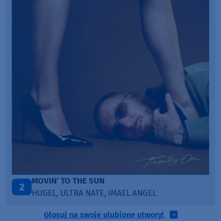
ITEPE ITEDE
3
SANAH
Głosuj na swoje ulubione utwory!