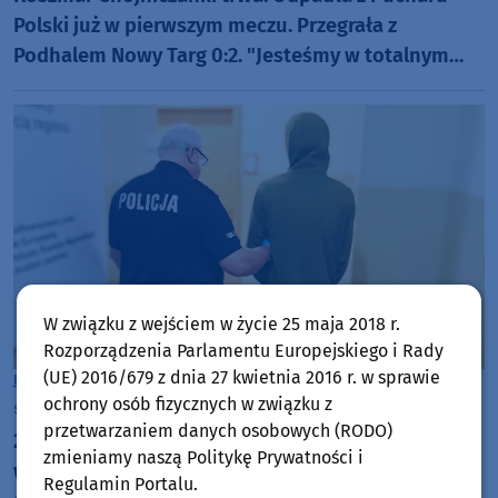
Polski już w pierwszym meczu. Przegrała z
Podhalem Nowy Targ 0:2. "Jesteśmy w totalnym
dołku. Czujemy się fatalnie"
W związku z wejściem w życie 25 maja 2018 r.
Rozporządzenia Parlamentu Europejskiego i Rady
(UE) 2016/679 z dnia 27 kwietnia 2016 r. w sprawie
Kościerzyna
ochrony osób fizycznych w związku z
środa, 5 sierpnia 2026, 16:19
przetwarzaniem danych osobowych (RODO)
22-latek w Kościerzynie okradał automaty i
zmieniamy naszą Politykę Prywatności i
wrzutomaty. Mężczyzna trafił na trzy miesiące do
Regulamin Portalu.