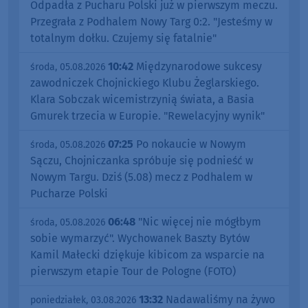
Odpadła z Pucharu Polski już w pierwszym meczu.
Przegrała z Podhalem Nowy Targ 0:2. "Jesteśmy w
totalnym dołku. Czujemy się fatalnie"
10:42
Międzynarodowe sukcesy
środa, 05.08.2026
zawodniczek Chojnickiego Klubu Żeglarskiego.
Klara Sobczak wicemistrzynią świata, a Basia
Gmurek trzecia w Europie. "Rewelacyjny wynik"
07:25
Po nokaucie w Nowym
środa, 05.08.2026
Sączu, Chojniczanka spróbuje się podnieść w
Nowym Targu. Dziś (5.08) mecz z Podhalem w
Pucharze Polski
06:48
"Nic więcej nie mógłbym
środa, 05.08.2026
sobie wymarzyć". Wychowanek Baszty Bytów
Kamil Małecki dziękuje kibicom za wsparcie na
pierwszym etapie Tour de Pologne (FOTO)
13:32
Nadawaliśmy na żywo
poniedziałek, 03.08.2026