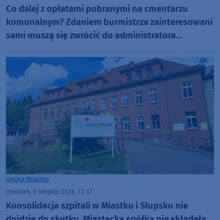
Co dalej z opłatami pobranymi na cmentarzu
komunalnym? Zdaniem burmistrza zainteresowani
sami muszą się zwrócić do administratora
nekropolii
Gmina Miastko
czwartek, 6 sierpnia 2026, 12:47
Konsolidacja szpitali w Miastku i Słupsku nie
dojdzie do skutku. Miastecka spółka nie składała