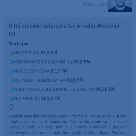
Pokaż e-mail
O tej sprawie usłyszysz też w radiu Weekend
FM.
Słuchaj w:
87,8 FM
MIASTKU NA
90,9 FM
STAROGARDZIE GDAŃSKIM NA
91,7 FM
KOŚCIERZYNIE NA
92,6 FM
SĘPÓLNIE KRAJEŃSKIM NA
99,30 FM
CHOJNICACH, CZŁUCHOWIE I TUCHOLI NA
105,8 FM
BYTOWIE NA
Wszelkie materiały (w szczególności informacje lokalne, zdjęcia, grafiki,
filmy) zamieszczone w niniejszym Portalu chronione są przepisami
ustawy z dnia 4 lutego 1994 r. o prawie autorskim i prawach
pokrewnych. Zabronione jest bez zgody Redakcji Radia Weekend