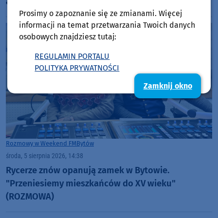
aresztu
Prosimy o zapoznanie się ze zmianami. Więcej
informacji na temat przetwarzania Twoich danych
osobowych znajdziesz tutaj:
REGULAMIN PORTALU
POLITYKA PRYWATNOŚCI
Zamknij okno
Rozmowy w Weekend FM
Bytów
środa, 5 sierpnia 2026, 14:38
Rycerze znów opanują zamek w Bytowie.
"Przeniesiemy mieszkańców do XV wieku"
(ROZMOWA)