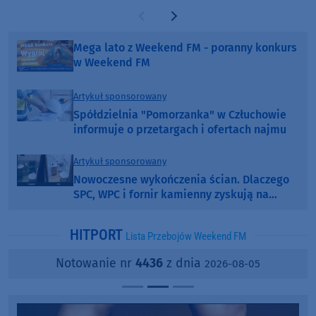
Poprzednia strona
Następna strona
Mega lato z Weekend FM - poranny konkurs
w Weekend FM
Artykuł sponsorowany
Spółdzielnia "Pomorzanka" w Człuchowie
informuje o przetargach i ofertach najmu
Artykuł sponsorowany
Nowoczesne wykończenia ścian. Dlaczego
SPC, WPC i fornir kamienny zyskują na
popularności?
HITPORT
Lista Przebojów Weekend FM
Notowanie nr
4436
z dnia
2026-08-05