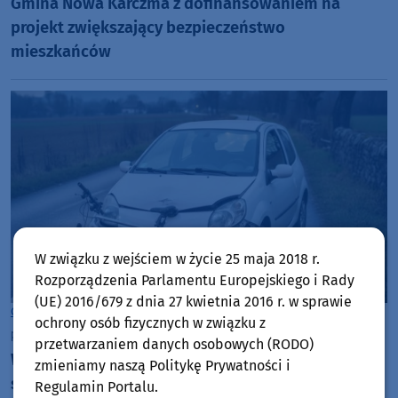
Gmina Nowa Karczma z dofinansowaniem na
projekt zwiększający bezpieczeństwo
mieszkańców
W związku z wejściem w życie 25 maja 2018 r.
Rozporządzenia Parlamentu Europejskiego i Rady
(UE) 2016/679 z dnia 27 kwietnia 2016 r. w sprawie
Gmina Nowa Karczma
ochrony osób fizycznych w związku z
piątek, 5 grudnia 2025, 13:10
przetwarzaniem danych osobowych (RODO)
W Nowej Karczmie auto uderzyło w rowerzystę. Na
zmieniamy naszą Politykę Prywatności i
szczęście mężczyzna nie odniósł obrażeń
Regulamin Portalu.