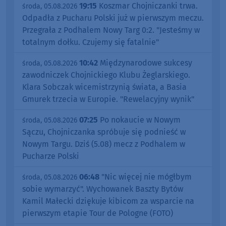
19:15
Koszmar Chojniczanki trwa.
środa, 05.08.2026
Odpadła z Pucharu Polski już w pierwszym meczu.
Przegrała z Podhalem Nowy Targ 0:2. "Jesteśmy w
totalnym dołku. Czujemy się fatalnie"
10:42
Międzynarodowe sukcesy
środa, 05.08.2026
zawodniczek Chojnickiego Klubu Żeglarskiego.
Klara Sobczak wicemistrzynią świata, a Basia
Gmurek trzecia w Europie. "Rewelacyjny wynik"
07:25
Po nokaucie w Nowym
środa, 05.08.2026
Sączu, Chojniczanka spróbuje się podnieść w
Nowym Targu. Dziś (5.08) mecz z Podhalem w
Pucharze Polski
06:48
"Nic więcej nie mógłbym
środa, 05.08.2026
sobie wymarzyć". Wychowanek Baszty Bytów
Kamil Małecki dziękuje kibicom za wsparcie na
pierwszym etapie Tour de Pologne (FOTO)