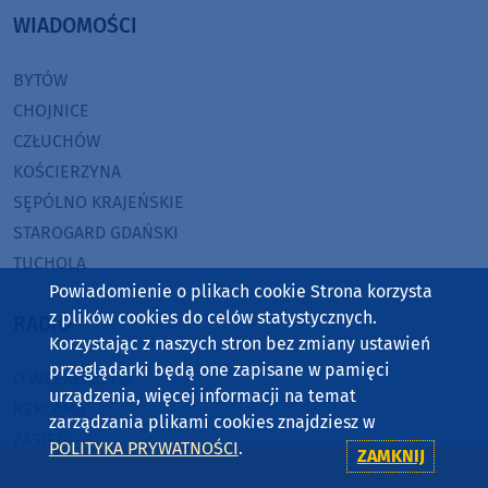
WIADOMOŚCI
BYTÓW
CHOJNICE
CZŁUCHÓW
KOŚCIERZYNA
SĘPÓLNO KRAJEŃSKIE
STAROGARD GDAŃSKI
TUCHOLA
Powiadomienie o plikach cookie Strona korzysta
z plików cookies do celów statystycznych.
RADIO
Korzystając z naszych stron bez zmiany ustawień
przeglądarki będą one zapisane w pamięci
O WEEKEND FM
urządzenia, więcej informacji na temat
REKLAMA
zarządzania plikami cookies znajdziesz w
ZASIĘG
POLITYKA PRYWATNOŚCI
.
ZAMKNIJ
JAK SŁUCHAĆ?