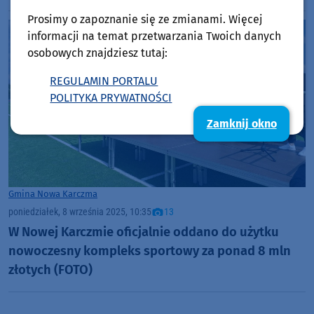
Prosimy o zapoznanie się ze zmianami. Więcej
informacji na temat przetwarzania Twoich danych
osobowych znajdziesz tutaj:
REGULAMIN PORTALU
POLITYKA PRYWATNOŚCI
Zamknij okno
Gmina Nowa Karczma
poniedziałek, 8 września 2025, 10:35
13
W Nowej Karczmie oficjalnie oddano do użytku
nowoczesny kompleks sportowy za ponad 8 mln
złotych (FOTO)