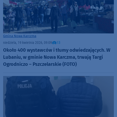
Gmina Nowa Karczma
niedziela, 19 kwietnia 2026, 09:09
13
Około 400 wystawców i tłumy odwiedzających. W
Lubaniu, w gminie Nowa Karczma, trwają Targi
Ogrodniczo – Pszczelarskie (FOTO)