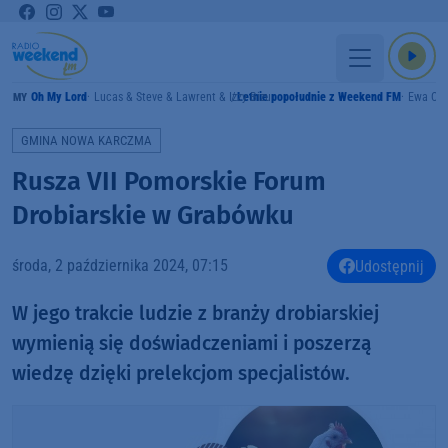
Oh My Lord
Lucas & Steve & Lawrent & Izzy Bizu
Letnie popołudnie z Weekend FM
Ewa Czy
RAMY
GMINA NOWA KARCZMA
Rusza VII Pomorskie Forum
Drobiarskie w Grabówku
środa, 2 października 2024, 07:15
Udostępnij
W jego trakcie ludzie z branży drobiarskiej
wymienią się doświadczeniami i poszerzą
wiedzę dzięki prelekcjom specjalistów.