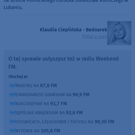
na stronie Pomorskiego Ośrodka Doradztwa Rolniczego w
Lubaniu.
Klaudia Cieplińska - Bednarek
Pokaż e-mail
O tej sprawie usłyszysz też w radiu Weekend
FM.
Słuchaj w:
87,8 FM
MIASTKU NA
90,9 FM
STAROGARDZIE GDAŃSKIM NA
91,7 FM
KOŚCIERZYNIE NA
92,6 FM
SĘPÓLNIE KRAJEŃSKIM NA
99,30 FM
CHOJNICACH, CZŁUCHOWIE I TUCHOLI NA
105,8 FM
BYTOWIE NA