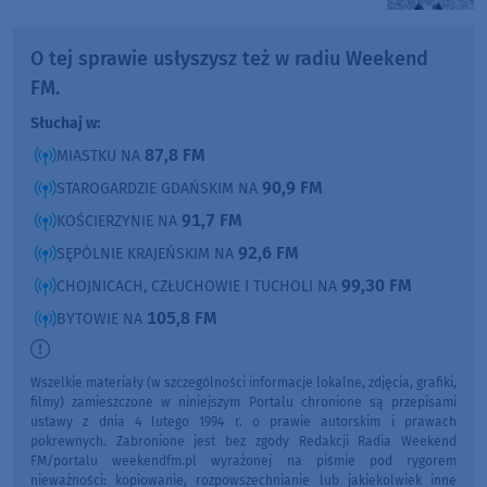
O tej sprawie usłyszysz też w radiu Weekend
FM.
Słuchaj w:
87,8 FM
MIASTKU NA
90,9 FM
STAROGARDZIE GDAŃSKIM NA
91,7 FM
KOŚCIERZYNIE NA
92,6 FM
SĘPÓLNIE KRAJEŃSKIM NA
99,30 FM
CHOJNICACH, CZŁUCHOWIE I TUCHOLI NA
105,8 FM
BYTOWIE NA
Wszelkie materiały (w szczególności informacje lokalne, zdjęcia, grafiki,
filmy) zamieszczone w niniejszym Portalu chronione są przepisami
ustawy z dnia 4 lutego 1994 r. o prawie autorskim i prawach
pokrewnych. Zabronione jest bez zgody Redakcji Radia Weekend
FM/portalu weekendfm.pl wyrażonej na piśmie pod rygorem
nieważności: kopiowanie, rozpowszechnianie lub jakiekolwiek inne