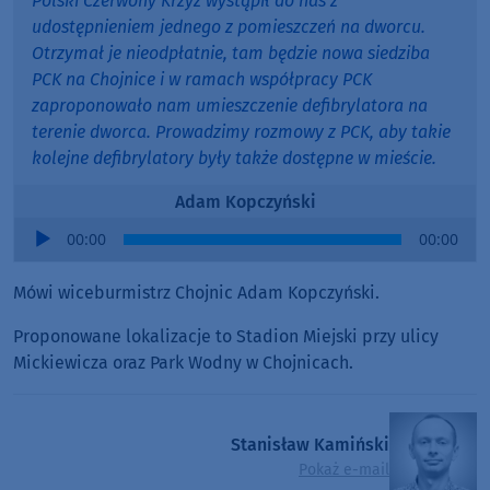
Polski Czerwony Krzyż wystąpił do nas z
udostępnieniem jednego z pomieszczeń na dworcu.
Otrzymał je nieodpłatnie, tam będzie nowa siedziba
PCK na Chojnice i w ramach współpracy PCK
zaproponowało nam umieszczenie defibrylatora na
terenie dworca. Prowadzimy rozmowy z PCK, aby takie
kolejne defibrylatory były także dostępne w mieście.
Adam Kopczyński
Audio
00:00
00:00
Player
Mówi wiceburmistrz Chojnic Adam Kopczyński.
Proponowane lokalizacje to Stadion Miejski przy ulicy
Mickiewicza oraz Park Wodny w Chojnicach.
Stanisław Kamiński
Pokaż e-mail