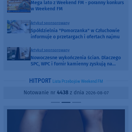
Mega lato z Weekend FM - poranny konkurs
w Weekend FM
Artykuł sponsorowany
Spółdzielnia "Pomorzanka" w Człuchowie
informuje o przetargach i ofertach najmu
Artykuł sponsorowany
Nowoczesne wykończenia ścian. Dlaczego
SPC, WPC i fornir kamienny zyskują na
popularności?
HITPORT
Lista Przebojów Weekend FM
Notowanie nr
4438
z dnia
2026-08-07