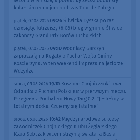
sezonu w IV lidze, a powiat bytowski oddał się
kolarskim emocjom podczas Tour de Pologne
09:26
Śliwicka Dyszka po raz
piątek, 07.08.2026
dziesiąty. Jutrzejszy (8.08) bieg w gminie Śliwice
zakończy Grand Prix Borów Tucholskich
09:10
Wodniacy Garczyn
piątek, 07.08.2026
zapraszają na Regaty o Puchar Wójta Gminy
Kościerzyna. W ten weekend impreza na jeziorze
Wdzydze
19:15
Koszmar Chojniczanki trwa.
środa, 05.08.2026
Odpadła z Pucharu Polski już w pierwszym meczu.
Przegrała z Podhalem Nowy Targ 0:2. "Jesteśmy w
totalnym dołku. Czujemy się fatalnie"
10:42
Międzynarodowe sukcesy
środa, 05.08.2026
zawodniczek Chojnickiego Klubu Żeglarskiego.
Klara Sobczak wicemistrzynią świata, a Basia