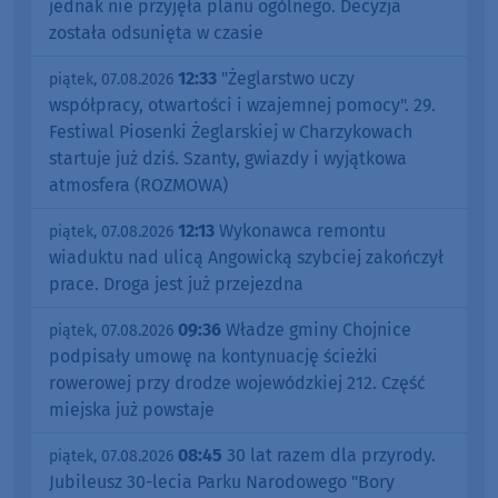
jednak nie przyjęła planu ogólnego. Decyzja
została odsunięta w czasie
12:33
"Żeglarstwo uczy
piątek, 07.08.2026
współpracy, otwartości i wzajemnej pomocy". 29.
Festiwal Piosenki Żeglarskiej w Charzykowach
startuje już dziś. Szanty, gwiazdy i wyjątkowa
atmosfera (ROZMOWA)
12:13
Wykonawca remontu
piątek, 07.08.2026
wiaduktu nad ulicą Angowicką szybciej zakończył
prace. Droga jest już przejezdna
09:36
Władze gminy Chojnice
piątek, 07.08.2026
podpisały umowę na kontynuację ścieżki
rowerowej przy drodze wojewódzkiej 212. Część
miejska już powstaje
08:45
30 lat razem dla przyrody.
piątek, 07.08.2026
Jubileusz 30-lecia Parku Narodowego "Bory