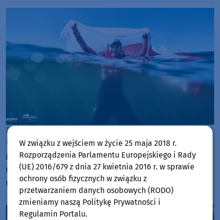
Sport
Chojnice
środa, 5 sierpnia 2026, 10:42
W związku z wejściem w życie 25 maja 2018 r.
Rozporządzenia Parlamentu Europejskiego i Rady
Międzynarodowe sukcesy zawodniczek
(UE) 2016/679 z dnia 27 kwietnia 2016 r. w sprawie
Chojnickiego Klubu Żeglarskiego. Klara Sobczak
ochrony osób fizycznych w związku z
wicemistrzynią świata, a Basia Gmurek trzecia w
przetwarzaniem danych osobowych (RODO)
Europie. "Rewelacyjny wynik"
zmieniamy naszą Politykę Prywatności i
Regulamin Portalu.