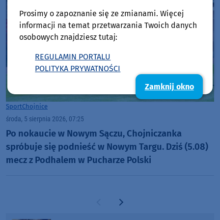
Prosimy o zapoznanie się ze zmianami. Więcej
informacji na temat przetwarzania Twoich danych
osobowych znajdziesz tutaj:
REGULAMIN PORTALU
POLITYKA PRYWATNOŚCI
Zamknij okno
Sport
Chojnice
środa, 5 sierpnia 2026, 07:25
Po nokaucie w Nowym Sączu, Chojniczanka
spróbuje się podnieść w Nowym Targu. Dziś (5.08)
mecz z Podhalem w Pucharze Polski
Poprzednia strona
Następna strona