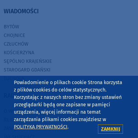
WIADOMOŚCI
BYTÓW
CHOJNICE
CZŁUCHÓW
KOŚCIERZYNA
SĘPÓLNO KRAJEŃSKIE
STAROGARD GDAŃSKI
TUCHOLA
Powiadomienie o plikach cookie Strona korzysta
z plików cookies do celów statystycznych.
RADIO
Korzystając z naszych stron bez zmiany ustawień
przeglądarki będą one zapisane w pamięci
O WEEKEND FM
urządzenia, więcej informacji na temat
zarządzania plikami cookies znajdziesz w
REKLAMA
POLITYKA PRYWATNOŚCI
.
ZASIĘG
ZAMKNIJ
JAK SŁUCHAĆ?