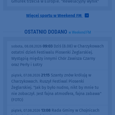
Gmurek trzecia w Europie. "Rewelacyjny wynik"
Więcej sportu w Weekend FM
OSTATNIO DODANO
w Weekend FM
09:03
Dziś (8.08) w Charzykowach
sobota, 08.08.2026
ostatni dzień Festiwalu Piosenki Żeglarskiej.
Wystąpią między innymi Chór Zawisza Czarny
oraz Perły i Łotry
21:15
Szanty znów królują w
piątek, 07.08.2026
Charzykowach. Ruszył Festiwal Piosenki
Żeglarskiej. "Jak by było nudno, nikt by mnie tu
nie zobaczył. Jest fajna atmosfera, fajna zabawa"
(FOTO)
13:08
Rada Gminy w Chojnicach
piątek, 07.08.2026