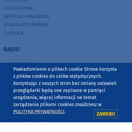
KOŚCIERZYNA
SĘPÓLNO KRAJEŃSKIE
STAROGARD GDAŃSKI
TUCHOLA
RADIO
O WEEKEND FM
Powiadomienie o plikach cookie Strona korzysta
REKLAMA
z plików cookies do celów statystycznych.
ZASIĘG
Korzystając z naszych stron bez zmiany ustawień
JAK SŁUCHAĆ?
przeglądarki będą one zapisane w pamięci
HIT-PORT
urządzenia, więcej informacji na temat
zarządzania plikami cookies znajdziesz w
GRALIŚMY W WEEKEND FM
POLITYKA PRYWATNOŚCI
.
ZAMKNIJ
CZĘSTOTLIWOŚCI