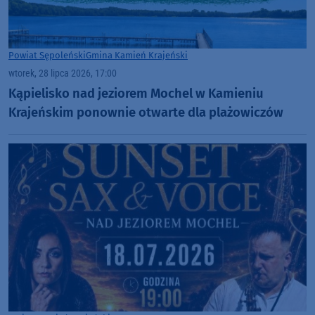
Powiat Sępoleński
Gmina Kamień Krajeński
wtorek, 28 lipca 2026, 17:00
Kąpielisko nad jeziorem Mochel w Kamieniu
Krajeńskim ponownie otwarte dla plażowiczów