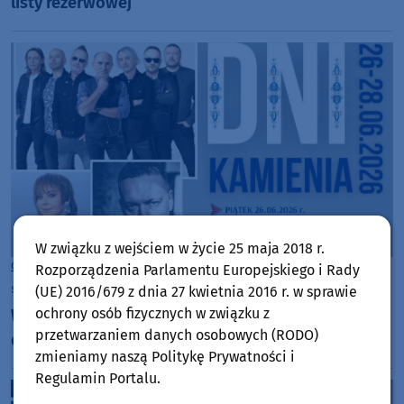
listy rezerwowej
W związku z wejściem w życie 25 maja 2018 r.
Gmina Kamień Krajeński
Rozporządzenia Parlamentu Europejskiego i Rady
sobota, 27 czerwca 2026, 08:22
(UE) 2016/679 z dnia 27 kwietnia 2016 r. w sprawie
ochrony osób fizycznych w związku z
W sobotę (27.06) w Kamieniu Krajeńskim drugi
przetwarzaniem danych osobowych (RODO)
dzień święta miasta. Wystąpi Izabela Trojanowska
zmieniamy naszą Politykę Prywatności i
Regulamin Portalu.