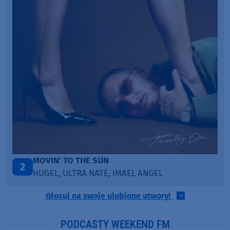
N
ITEPE ITEDE
3
, IMAEL ANGEL
SANAH
Głosuj na swoje ulubione utwory!
PODCASTY WEEKEND FM