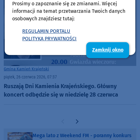
Prosimy o zapoznanie się ze zmianami. Więcej
informacji na temat przetwarzania Twoich danych
osobowych znajdziesz tutaj:
REGULAMIN PORTALU
POLITYKA PRYWATNOŚCI
Zamknij okno
Gmina Kamień Krajeński
piątek, 26 czerwca 2026, 07:37
Ruszają Dni Kamienia Krajeńskiego. Główny
koncert odbędzie się w niedzielę 28 czerwca
Poprzednia strona
Następna strona
Mega lato z Weekend FM - poranny konkurs