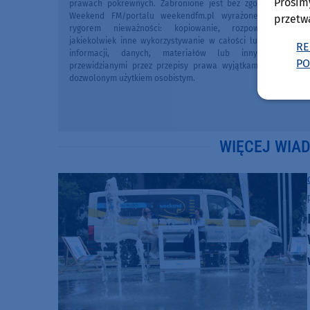
Prosim
prawach pokrewnych. Zabronione jest bez zgody Redakcji 
Weekend FM/portalu weekendfm.pl wyrażonej na piśmi
przetw
rygorem nieważności: kopiowanie, rozpowszechniani
jakiekolwiek inne wykorzystywanie w całości lub we fragme
RE
informacji, danych, materiałów lub innych treści 
PO
przewidzianymi przez przepisy prawa wyjątkami, w szczegól
dozwolonym użytkiem osobistym.
WIĘCEJ WIA