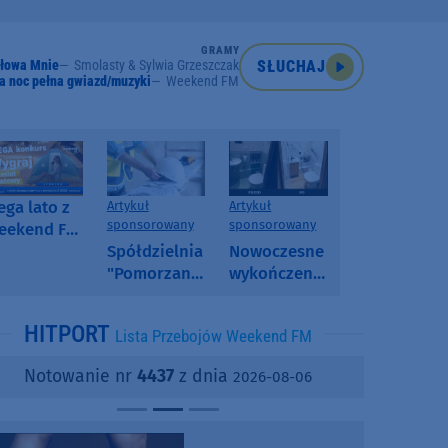
GRAMY
łowa Mnie
Smolasty & Sylwia Grzeszczak
SŁUCHAJ
a noc pełna gwiazd/muzyki
Weekend FM
ga lato z
Artykuł
Artykuł
sponsorowany
sponsorowany
eekend FM
 poranny
Spółdzielnia
Nowoczesne
onkurs w
"Pomorzanka"
wykończenia
eekend FM
w
ścian.
Człuchowie
Dlaczego
HITPORT
Lista Przebojów Weekend FM
informuje o
SPC, WPC i
przetargach
fornir
Notowanie nr
4437
z dnia
2026-08-06
i ofertach
kamienny
najmu
zyskują na
popularności?