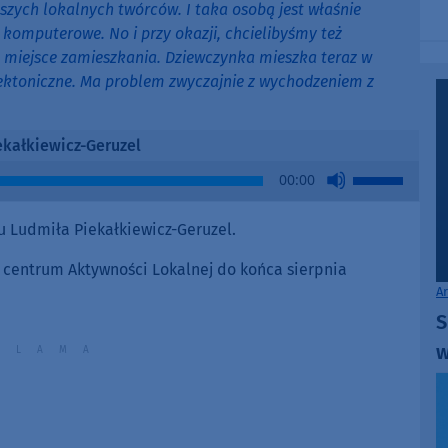
ych lokalnych twórców. I taka osobą jest właśnie
 komputerowe. No i przy okazji, chcielibyśmy też
 miejsce zamieszkania. Dziewczynka mieszka teraz w
tektoniczne. Ma problem zwyczajnie z wychodzeniem z
ekałkiewicz-Geruzel
Use
00:00
Up/Down
Arrow
 Ludmiła Piekałkiewicz-Geruzel.
keys
to
 centrum Aktywności Lokalnej do końca sierpnia
increase
A
or
S
decrease
w
volume.