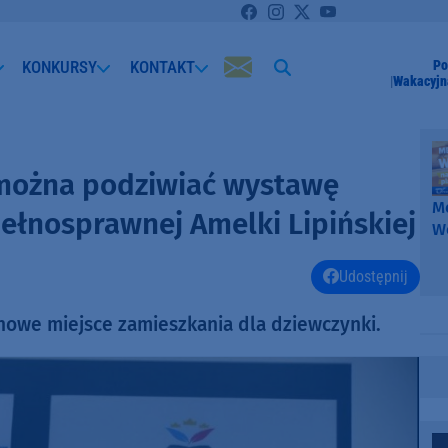
KONKURSY
KONTAKT
Po
Wakacyjn
 można podziwiać wystawę
Me
ełnosprawnej Amelki Lipińskiej
W
-
k
Udostępnij
W
nowe miejsce zamieszkania dla dziewczynki.