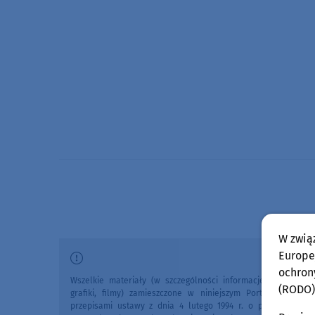
W zwią
Europej
ochron
Wszelkie materiały (w szczególności informacje lokalne, zdj
(RODO)
grafiki, filmy) zamieszczone w niniejszym Portalu chronio
przepisami ustawy z dnia 4 lutego 1994 r. o prawie autors