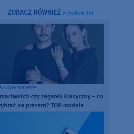
ZOBACZ RÓWNIEŻ
w Weekend FM
rtykuł sponsorowany
martwatch czy zegarek klasyczny – co
ybrać na prezent? TOP modele