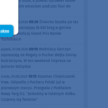
sezonu w IV lidze, a powiat bytowski oddał
się kolarskim emocjom podczas Tour de
Pologne
09:26
Śliwicka Dyszka po raz
piątek, 07.08.2026
dziesiąty. Jutrzejszy (8.08) bieg w gminie
 okno
Śliwice zakończy Grand Prix Borów
Tucholskich
09:10
Wodniacy Garczyn
piątek, 07.08.2026
zapraszają na Regaty o Puchar Wójta Gminy
Kościerzyna. W ten weekend impreza na
jeziorze Wdzydze
19:15
Koszmar Chojniczanki
środa, 05.08.2026
trwa. Odpadła z Pucharu Polski już w
pierwszym meczu. Przegrała z Podhalem
Nowy Targ 0:2. "Jesteśmy w totalnym dołku.
Czujemy się fatalnie"