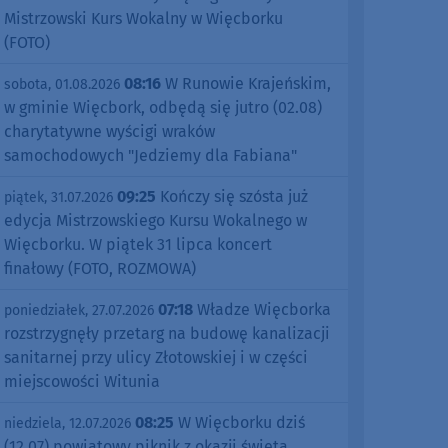
Mistrzowski Kurs Wokalny w Więcborku
(FOTO)
08:16
W Runowie Krajeńskim,
sobota, 01.08.2026
w gminie Więcbork, odbędą się jutro (02.08)
charytatywne wyścigi wraków
samochodowych "Jedziemy dla Fabiana"
09:25
Kończy się szósta już
piątek, 31.07.2026
edycja Mistrzowskiego Kursu Wokalnego w
Więcborku. W piątek 31 lipca koncert
finałowy (FOTO, ROZMOWA)
07:18
Władze Więcborka
poniedziałek, 27.07.2026
rozstrzygnęły przetarg na budowę kanalizacji
sanitarnej przy ulicy Złotowskiej i w części
miejscowości Witunia
08:25
W Więcborku dziś
niedziela, 12.07.2026
(12.07) powiatowy piknik z okazji święta