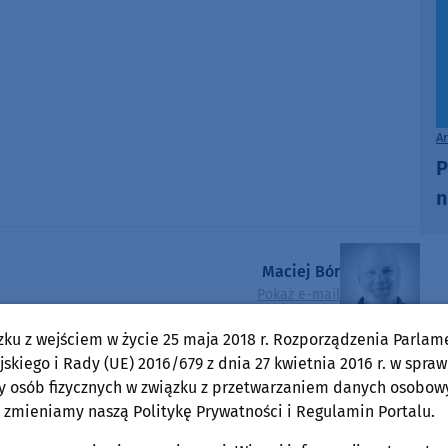
A
P
n
Maciej Bór
Pokaż e-mail
zku z wejściem w życie 25 maja 2018 r. Rozporządzenia Parlam
skiego i Rady (UE) 2016/679 z dnia 27 kwietnia 2016 r. w spraw
O tej sprawie usłyszysz też w radiu Weekend
y osób fizycznych w związku z przetwarzaniem danych osobow
FM.
ęcia,
 zmieniamy naszą Politykę Prywatności i Regulamin Portalu.
ne są
Słuchaj w:
kim i