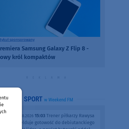
rtykuł sponsorowany
remiera Samsung Galaxy Z Flip 8 -
owy król kompaktów
entu
SPORT
w Weekend FM
ie
ych
15:03
Trener piłkarzy Rawysa
piątek, 07.08.2026
Raciąż melduje gotowość do debiutanckiego