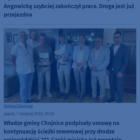
Angowicką szybciej zakończył prace. Droga jest już
przejezdna
Gmina Chojnice
piątek, 7 sierpnia 2026, 09:36
Władze gminy Chojnice podpisały umowę na
kontynuację ścieżki rowerowej przy drodze
wojewódzkiej 212. Część miejska już powstaje