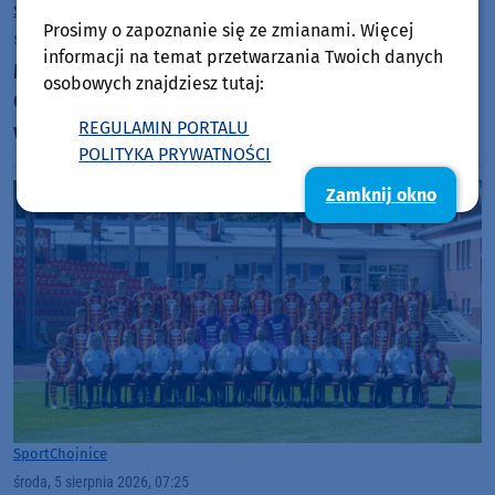
Sport
Chojnice
Prosimy o zapoznanie się ze zmianami. Więcej
środa, 5 sierpnia 2026, 10:42
informacji na temat przetwarzania Twoich danych
Międzynarodowe sukcesy zawodniczek
osobowych znajdziesz tutaj:
Chojnickiego Klubu Żeglarskiego. Klara Sobczak
REGULAMIN PORTALU
wicemistrzynią świata, a Basia Gmurek trzecia w
POLITYKA PRYWATNOŚCI
Europie. "Rewelacyjny wynik"
Zamknij okno
Sport
Chojnice
środa, 5 sierpnia 2026, 07:25