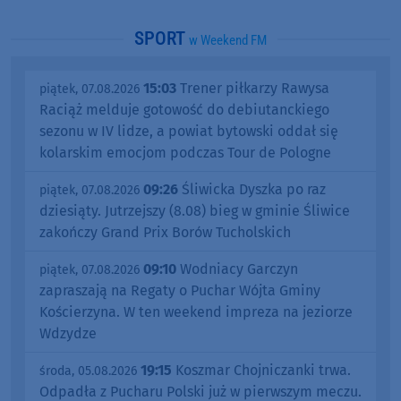
SPORT
w Weekend FM
15:03
Trener piłkarzy Rawysa
piątek, 07.08.2026
Raciąż melduje gotowość do debiutanckiego
sezonu w IV lidze, a powiat bytowski oddał się
kolarskim emocjom podczas Tour de Pologne
09:26
Śliwicka Dyszka po raz
piątek, 07.08.2026
dziesiąty. Jutrzejszy (8.08) bieg w gminie Śliwice
zakończy Grand Prix Borów Tucholskich
09:10
Wodniacy Garczyn
piątek, 07.08.2026
zapraszają na Regaty o Puchar Wójta Gminy
Kościerzyna. W ten weekend impreza na jeziorze
Wdzydze
19:15
Koszmar Chojniczanki trwa.
środa, 05.08.2026
Odpadła z Pucharu Polski już w pierwszym meczu.