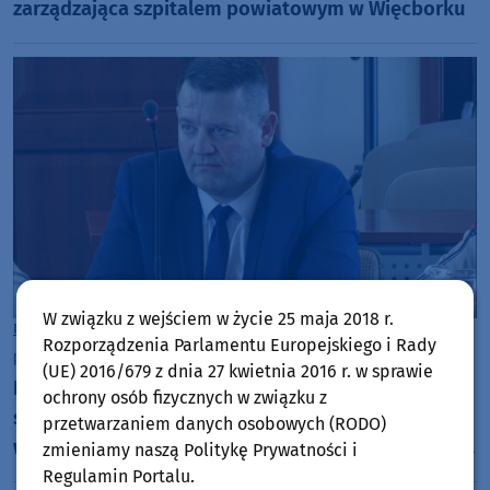
zarządzająca szpitalem powiatowym w Więcborku
W związku z wejściem w życie 25 maja 2018 r.
Powiat Sępoleński
Rozporządzenia Parlamentu Europejskiego i Rady
piątek, 5 czerwca 2026, 10:28
(UE) 2016/679 z dnia 27 kwietnia 2016 r. w sprawie
Radny Tomasz Fifielski zarzuca staroście
ochrony osób fizycznych w związku z
sępoleńskiemu, że swoim instytucjom przyznaje
przetwarzaniem danych osobowych (RODO)
większą refundację środków z funduszu pracy, niż
zmieniamy naszą Politykę Prywatności i
innym
Regulamin Portalu.