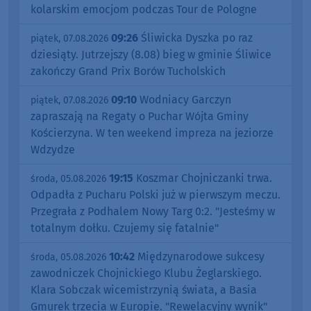
kolarskim emocjom podczas Tour de Pologne
09:26
Śliwicka Dyszka po raz
piątek, 07.08.2026
dziesiąty. Jutrzejszy (8.08) bieg w gminie Śliwice
zakończy Grand Prix Borów Tucholskich
09:10
Wodniacy Garczyn
piątek, 07.08.2026
zapraszają na Regaty o Puchar Wójta Gminy
Kościerzyna. W ten weekend impreza na jeziorze
Wdzydze
19:15
Koszmar Chojniczanki trwa.
środa, 05.08.2026
Odpadła z Pucharu Polski już w pierwszym meczu.
Przegrała z Podhalem Nowy Targ 0:2. "Jesteśmy w
totalnym dołku. Czujemy się fatalnie"
10:42
Międzynarodowe sukcesy
środa, 05.08.2026
zawodniczek Chojnickiego Klubu Żeglarskiego.
Klara Sobczak wicemistrzynią świata, a Basia
Gmurek trzecia w Europie. "Rewelacyjny wynik"