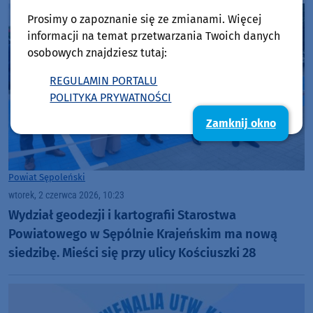
Prosimy o zapoznanie się ze zmianami. Więcej
informacji na temat przetwarzania Twoich danych
osobowych znajdziesz tutaj:
REGULAMIN PORTALU
POLITYKA PRYWATNOŚCI
Zamknij okno
Powiat Sępoleński
wtorek, 2 czerwca 2026, 10:23
Wydział geodezji i kartografii Starostwa
Powiatowego w Sępólnie Krajeńskim ma nową
siedzibę. Mieści się przy ulicy Kościuszki 28