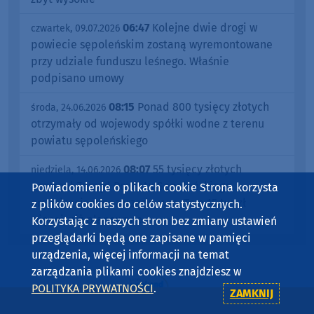
06:47
Kolejne dwie drogi w
czwartek, 09.07.2026
powiecie sępoleńskim zostaną wyremontowane
przy udziale funduszu leśnego. Właśnie
podpisano umowy
08:15
Ponad 800 tysięcy złotych
środa, 24.06.2026
otrzymały od wojewody spółki wodne z terenu
powiatu sępoleńskiego
08:07
55 tysięcy złotych
niedziela, 14.06.2026
przyznał Zarząd Powiatu Sępoleńskiego
Powiadomienie o plikach cookie Strona korzysta
organizacjom pozarządowym. To o 15 tys zł
z plików cookies do celów statystycznych.
więcej, niż planowano
Korzystając z naszych stron bez zmiany ustawień
przeglądarki będą one zapisane w pamięci
urządzenia, więcej informacji na temat
zarządzania plikami cookies znajdziesz w
POLITYKA PRYWATNOŚCI
.
ZAMKNIJ