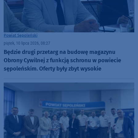
Powiat Sępoleński
piątek, 10 lipca 2026, 08:27
Będzie drugi przetarg na budowę magazynu
Obrony Cywilnej z funkcją schronu w powiecie
sępoleńskim. Oferty były zbyt wysokie