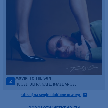
LEGENDARY LOVERS (SAVE ME)
3
KATY PERRY & CHIEF KEEF
Głosuj na swoje ulubione utwory!