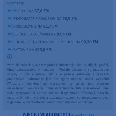
Słuchaj w:
87,8 FM
MIASTKU NA
90,9 FM
STAROGARDZIE GDAŃSKIM NA
91,7 FM
KOŚCIERZYNIE NA
92,6 FM
SĘPÓLNIE KRAJEŃSKIM NA
99,30 FM
CHOJNICACH, CZŁUCHOWIE I TUCHOLI NA
105,8 FM
BYTOWIE NA
Wszelkie materiały (w szczególności informacje lokalne, zdjęcia, grafiki,
filmy) zamieszczone w niniejszym Portalu chronione są przepisami
ustawy z dnia 4 lutego 1994 r. o prawie autorskim i prawach
pokrewnych. Zabronione jest bez zgody Redakcji Radia Weekend
FM/portalu weekendfm.pl wyrażonej na piśmie pod rygorem
nieważności: kopiowanie, rozpowszechnianie lub jakiekolwiek inne
wykorzystywanie w całości lub we fragmentach informacji, danych,
materiałów lub innych treści poza przewidzianymi przez przepisy prawa
wyjątkami, w szczególności dozwolonym użytkiem osobistym.
WIĘCEJ WIADOMOŚCI
w Weekend FM