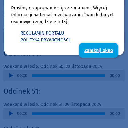
Player
Prosimy o zapoznanie się ze zmianami. Więcej
Odcinek 49:
informacji na temat przetwarzania Twoich danych
osobowych znajdziesz tutaj:
Weekend w lesie. Odcinek 49, 15 listopada 2024
REGULAMIN PORTALU
Audio
00:00
00:00
POLITYKA PRYWATNOŚCI
Player
Zamknij okno
Odcinek 50:
Weekend w lesie. Odcinek 50, 22 listopada 2024
Audio
00:00
00:00
Player
Odcinek 51:
Weekend w lesie. Odcinek 51, 29 listopada 2024
Audio
00:00
00:00
Player