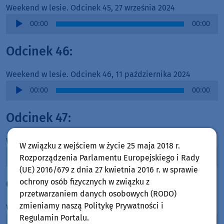
Weekend w lesie. Odcinek 45, 27 września 2024
Audio
00:00
00:00
Player
Odcinek 46:
Weekend w lesie. Odcinek 46, 11 października 2024
Audio
00:00
00:00
Player
Odcinek 47:
Weekend w lesie. Odcinek 47, 18 października 2024
W związku z wejściem w życie 25 maja 2018 r.
Audio
00:00
00:00
Rozporządzenia Parlamentu Europejskiego i Rady
Player
(UE) 2016/679 z dnia 27 kwietnia 2016 r. w sprawie
Odcinek 48:
ochrony osób fizycznych w związku z
przetwarzaniem danych osobowych (RODO)
zmieniamy naszą Politykę Prywatności i
Weekend w lesie. Odcinek 48, 25 października 2024
Regulamin Portalu.
Audio
00:00
00:00