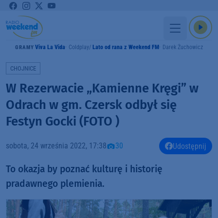
Viva La Vida
Coldplay
Lato od rana z Weekend FM
Darek Żuchowicz
GRAMY
CHOJNICE
W Rezerwacie „Kamienne Kręgi” w
Odrach w gm. Czersk odbył się
Festyn Gocki (FOTO )
sobota, 24 września 2022, 17:38
30
Udostępnij
To okazja by poznać kulturę i historię
pradawnego plemienia.