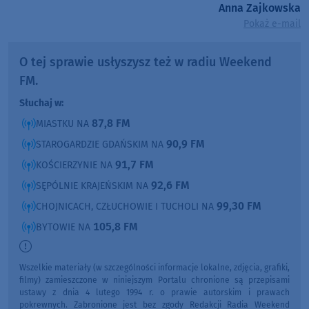
Anna Zajkowska
Pokaż e-mail
O tej sprawie usłyszysz też w radiu Weekend
FM.
Słuchaj w:
87,8 FM
MIASTKU NA
90,9 FM
STAROGARDZIE GDAŃSKIM NA
91,7 FM
KOŚCIERZYNIE NA
92,6 FM
SĘPÓLNIE KRAJEŃSKIM NA
99,30 FM
CHOJNICACH, CZŁUCHOWIE I TUCHOLI NA
105,8 FM
BYTOWIE NA
Wszelkie materiały (w szczególności informacje lokalne, zdjęcia, grafiki,
filmy) zamieszczone w niniejszym Portalu chronione są przepisami
ustawy z dnia 4 lutego 1994 r. o prawie autorskim i prawach
pokrewnych. Zabronione jest bez zgody Redakcji Radia Weekend