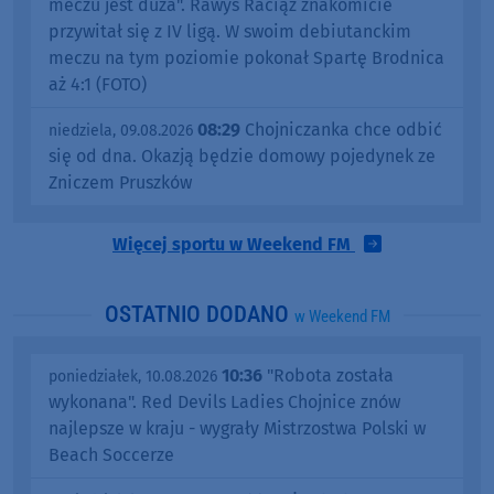
meczu jest duża". Rawys Raciąż znakomicie
przywitał się z IV ligą. W swoim debiutanckim
meczu na tym poziomie pokonał Spartę Brodnica
aż 4:1 (FOTO)
08:29
Chojniczanka chce odbić
niedziela, 09.08.2026
się od dna. Okazją będzie domowy pojedynek ze
Zniczem Pruszków
Więcej sportu w Weekend FM
OSTATNIO DODANO
w Weekend FM
10:36
"Robota została
poniedziałek, 10.08.2026
wykonana". Red Devils Ladies Chojnice znów
najlepsze w kraju - wygrały Mistrzostwa Polski w
Beach Soccerze