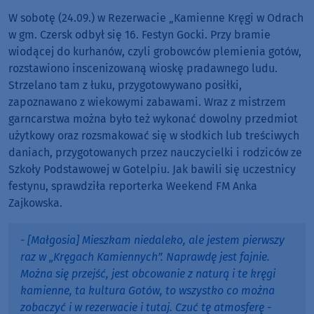
W sobotę (24.09.) w Rezerwacie „Kamienne Kręgi w Odrach
w gm. Czersk odbył się 16. Festyn Gocki. Przy bramie
wiodącej do kurhanów, czyli grobowców plemienia gotów,
rozstawiono inscenizowaną wioskę pradawnego ludu.
Strzelano tam z łuku, przygotowywano posiłki,
zapoznawano z wiekowymi zabawami. Wraz z mistrzem
garncarstwa można było też wykonać dowolny przedmiot
użytkowy oraz rozsmakować się w słodkich lub treściwych
daniach, przygotowanych przez nauczycielki i rodziców ze
Szkoły Podstawowej w Gotelpiu. Jak bawili się uczestnicy
festynu, sprawdziła reporterka Weekend FM Anka
Zajkowska.
- [Małgosia] Mieszkam niedaleko, ale jestem pierwszy
raz w „Kręgach Kamiennych”. Naprawdę jest fajnie.
Można się przejść, jest obcowanie z naturą i te kręgi
kamienne, ta kultura Gotów, to wszystko co można
zobaczyć i w rezerwacie i tutaj. Czuć tę atmosferę -