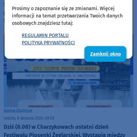
Strażacy wyciągnęli z wody wędkarza, którego łódź
Prosimy o zapoznanie się ze zmianami. Więcej
przewróciła się na Jeziorze Charzykowskim.
informacji na temat przetwarzania Twoich danych
Świadkowie zdarzenia nie ruszyli z pomocą (FOTO)
osobowych znajdziesz tutaj:
REGULAMIN PORTALU
POLITYKA PRYWATNOŚCI
Zamknij okno
Gmina Chojnice
sobota, 8 sierpnia 2026, 09:03
Dziś (8.08) w Charzykowach ostatni dzień
Festiwalu Piosenki Żeglarskiej. Wystąpią między