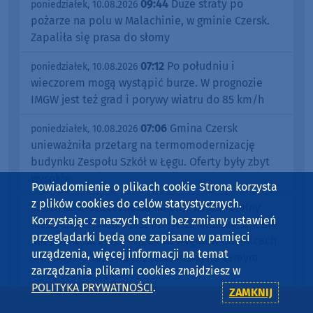
09:44
Duże straty po
poniedziałek, 10.08.2026
pożarze na polu w Malachinie, w gminie Czersk.
Zapaliła się prasa do słomy
07:12
Po południu i
poniedziałek, 10.08.2026
wieczorem mogą wystąpić burze. W prognozie
IMGW jest też grad i porywy wiatru do 85 km/h
07:06
Gmina Czersk
poniedziałek, 10.08.2026
unieważniła przetarg na termomodernizację
budynku Zespołu Szkół w Łęgu. Oferty były zbyt
wysokie
Powiadomienie o plikach cookie Strona korzysta
z plików cookies do celów statystycznych.
16:38
Kolejny katastrofalny
niedziela, 09.08.2026
Korzystając z naszych stron bez zmiany ustawień
mecz Chojniczanki. Jest pierwsza bramka, ale nie
przeglądarki będą one zapisane w pamięci
ma punktów. Znicz Pruszków wygrał w Chojnicach
urządzenia, więcej informacji na temat
4:1. "Mental tej drużyny jest dzisiaj na samym
zarządzania plikami cookies znajdziesz w
dnie" (RELACJA, FOTO)
POLITYKA PRYWATNOŚCI
.
ZAMKNIJ
11:47
Mazda i Audi zderzyły się
niedziela, 09.08.2026