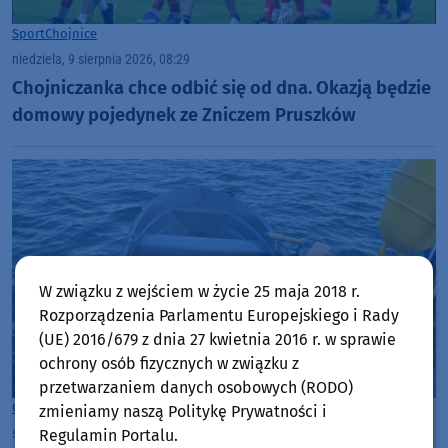
Sport
Chojnice
niedziela, 9 sierpnia 2026, 08:29
Chojniczanka chce odbić się od dna. Okazją będzie
domowy pojedynek ze Zniczem Pruszków
W związku z wejściem w życie 25 maja 2018 r.
Rozporządzenia Parlamentu Europejskiego i Rady
(UE) 2016/679 z dnia 27 kwietnia 2016 r. w sprawie
ochrony osób fizycznych w związku z
przetwarzaniem danych osobowych (RODO)
Gmina Chojnice
zmieniamy naszą Politykę Prywatności i
sobota, 8 sierpnia 2026, 12:38
4
Regulamin Portalu.