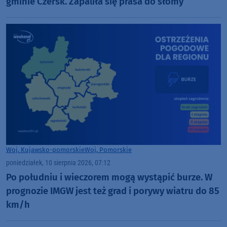
gminie Czersk. Zapaliła się prasa do słomy
Woj. Kujawsko-pomorskie
Woj. Pomorskie
poniedziałek, 10 sierpnia 2026, 07:12
Po południu i wieczorem mogą wystąpić burze. W
prognozie IMGW jest też grad i porywy wiatru do 85
km/h